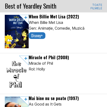
Best of Yeardley Smith
TOATE
FILMELE
When Billie Met Lisa
(2022)
When Billie Met Lisa
Gen: Animaţie, Comedie, Muzică
Disney+
Miracle of Phil
(2008)
Miracle of Phil
Rol: Holly
Mai bine nu se poate
(1997)
As Good as It Gets