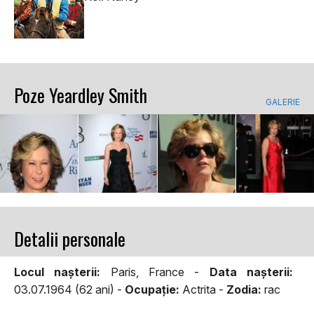
Poze Yeardley Smith
GALERIE
Detalii personale
Locul naşterii:
Paris, France -
Data naşterii:
03.07.1964 (62 ani) -
Ocupaţie:
Actrita -
Zodia:
rac