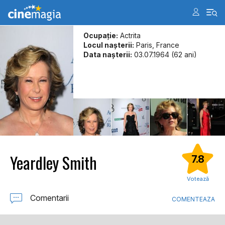
Ocupație:
Actrita
Locul naşterii:
Paris, France
Data naşterii:
03.07.1964 (62 ani)
Yeardley Smith
7.8
Votează
Comentarii
COMENTEAZA