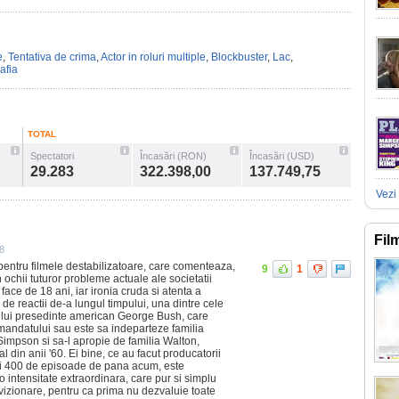
e
,
Tentativa de crima
,
Actor in roluri multiple
,
Blockbuster
,
Lac
,
afia
TOTAL
Spectatori
Încasări (RON)
Încasări (USD)
29.283
322.398,00
137.749,75
Vezi 
Fil
8
entru filmele destabilizatoare, care comenteaza,
9
1
 ochii tuturor probleme actuale ale societatii
ace de 18 ani, iar ironia cruda si atenta a
 de reactii de-a lungul timpului, una dintre cele
tului presedinte american George Bush, care
mandatului sau este sa indeparteze familia
mpson si sa-l apropie de familia Walton,
l din anii '60. Ei bine, ce au facut producatorii
 si 400 de episoade de pana acum, este
 intensitate extraordinara, care pur si simplu
 vizionare, pentru ca prima nu dezvaluie toate