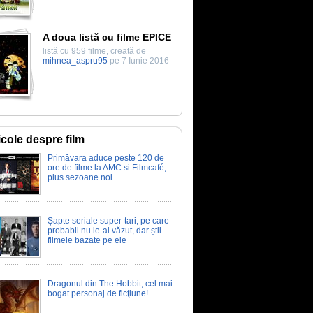
A doua listă cu filme EPICE
listă cu 959 filme, creată de
mihnea_aspru95
pe 7 Iunie 2016
icole despre film
Primăvara aduce peste 120 de
ore de filme la AMC si Filmcafé,
plus sezoane noi
Șapte seriale super-tari, pe care
probabil nu le-ai văzut, dar știi
filmele bazate pe ele
Dragonul din The Hobbit, cel mai
bogat personaj de ficţiune!