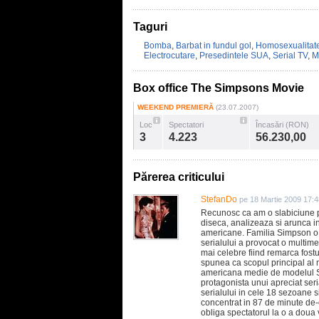
Taguri
Bomba
,
Barbat in fundul gol
,
Homosexualitat
Electrocutare
,
Presedintele SUA
,
Serial TV
,
M
Box office The Simpsons Movie
WEEKEND PREMIERĂ
(23.07.2007)
Loc
Spectatori
Încasări (RON)
3
4.223
56.230,00
Părerea criticului
StefanDo
pe 18 Martie 2009 17:4
Recunosc ca am o slabiciune p
diseca, analizeaza si arunca in
americane. Familia Simpson o f
serialului a provocat o multime
mai celebre fiind remarca fos
spunea ca scopul principal al 
americana medie de modelul Si
protagonista unui apreciat seria
serialului in cele 18 sezoane
concentrat in 87 de minute de-o
obliga spectatorul la o a doua