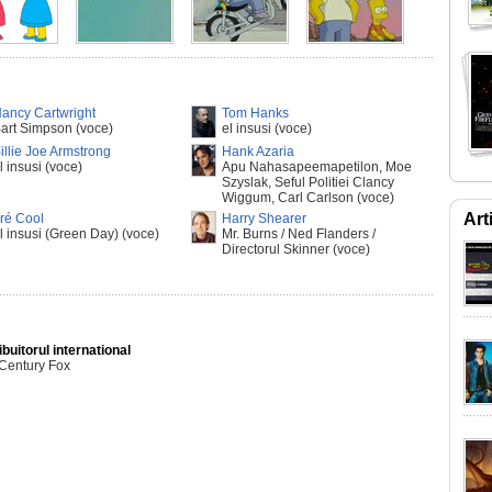
ancy Cartwright
Tom Hanks
art Simpson (voce)
el insusi (voce)
illie Joe Armstrong
Hank Azaria
l insusi (voce)
Apu Nahasapeemapetilon, Moe
Szyslak, Seful Politiei Clancy
Wiggum, Carl Carlson (voce)
Art
ré Cool
Harry Shearer
l insusi (Green Day) (voce)
Mr. Burns / Ned Flanders /
Directorul Skinner (voce)
ibuitorul international
 Century Fox