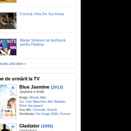
Cronică: How Do You Know
Marge Simpson se dezbracă
pentru Playboy
toate articolele »
me de urmărit la TV
Blue Jasmine
(2013)
Jasmine e tristă
Regia:
Woody Allen
Cu:
Cate Blanchett
,
Alec Baldwin
,
Peter Sarsgaard
Gen film:
Comedie
,
Dramă
TVR 1
Distribuitor:
Ro Image 2000
,
Prorom
20:00
Gladiator
(2000)
Gladiatorul