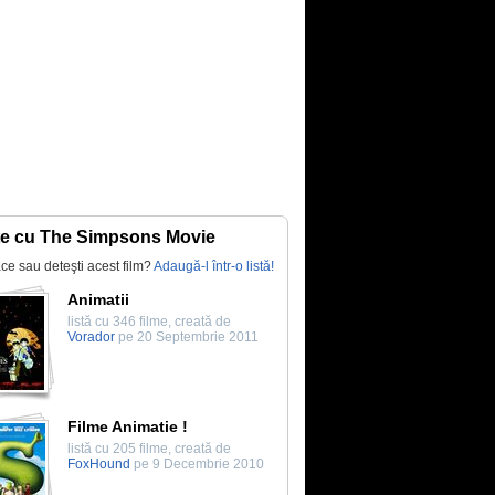
te cu The Simpsons Movie
lace sau deteşti acest film?
Adaugă-l într-o listă!
Animatii
listă cu 346 filme, creată de
Vorador
pe 20 Septembrie 2011
Filme Animatie !
listă cu 205 filme, creată de
FoxHound
pe 9 Decembrie 2010