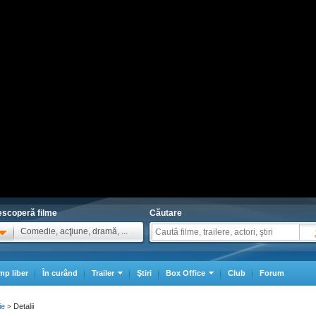
scoperă filme
Căutare
Comedie, acţiune, dramă, ...
mp liber
În curând
Trailer
Ştiri
Box Office
Club
Forum
ie
Detalii
>