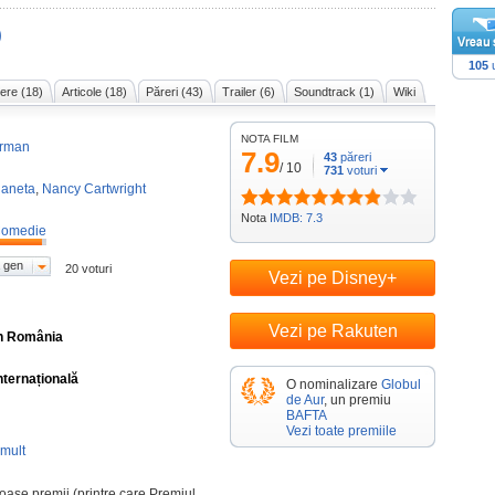
)
105
u
ere (18)
Articole (18)
Păreri (43)
Trailer (6)
Soundtrack (1)
Wiki
NOTA FILM
erman
7.9
43
păreri
/
10
731
voturi
laneta
,
Nancy Cartwright
Nota
IMDB: 7.3
omedie
 gen
20 voturi
Vezi pe Disney+
Vezi pe Rakuten
în România
nternațională
O nominalizare
Globul
de Aur
, un premiu
BAFTA
Vezi toate premiile
mult
se premii (printre care Premiul