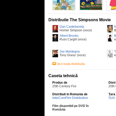
Distributie The Simpsons Movie
Dan Castellaneta
N
Homer Simpson (voce)
B
Albert Brooks
B
Russ Cargill (voce)
e
Joe Mantegna
T
Tony Grasu' (voce)
e
Vezi toata distributia
Caseta tehnică
Produs de
Distr
20th Century Fox
20th
Distribuit in Romania de
Țara
InterComFilm Distribution
SUA
Film disponibil pe DVD în
România