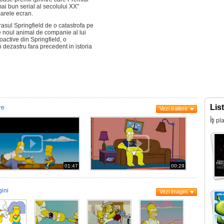
ai bun serial al secolului XX"
arele ecran.
asul Springfield de o catastrofa pe
e noul animal de companie al lui
oactive din Springfield, o
dezastru fara precedent in istoria
Lis
re
Vezi trailere
Îţi p
01:47
00:29
ini
Vezi imagini