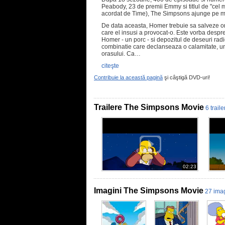
Peabody, 23 de premii Emmy si titlul de "cel m
acordat de Time), The Simpsons ajunge pe m
De data aceasta, Homer trebuie sa salveze or
care el insusi a provocat-o. Este vorba despr
Homer - un porc - si depozitul de deseuri radi
combinatie care declanseaza o calamitate, un 
orasului. Ca…
citeşte
Contribuie la această pagină
şi câştigă DVD-uri!
Trailere The Simpsons Movie
6 traile
02:23
Imagini The Simpsons Movie
27 imag