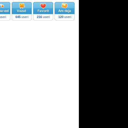
seri
645
useri
216
useri
120
useri