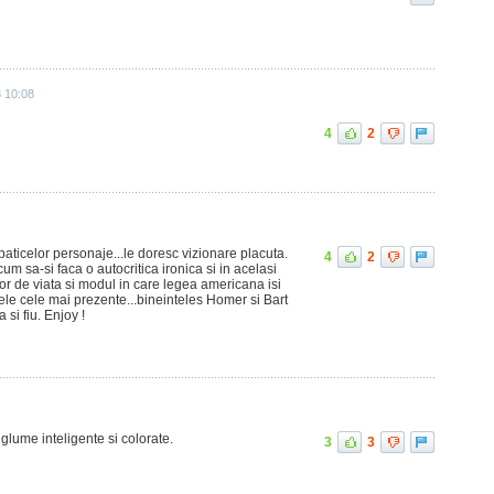
8 10:08
4
2
aticelor personaje...le doresc vizionare placuta.
4
2
cum sa-si faca o autocritica ironica si in acelasi
r de viata si modul in care legea americana isi
jele cele mai prezente...bineinteles Homer si Bart
a si fiu. Enjoy !
)) glume inteligente si colorate.
3
3