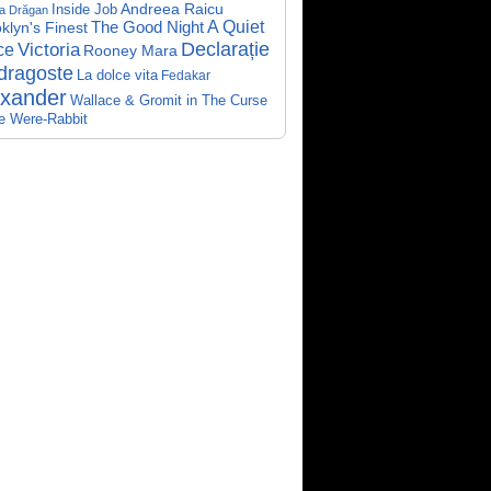
Andreea Raicu
Inside Job
a Drăgan
A Quiet
klyn's Finest
The Good Night
Declarație
Victoria
ce
Rooney Mara
dragoste
La dolce vita
Fedakar
exander
Wallace & Gromit in The Curse
he Were-Rabbit