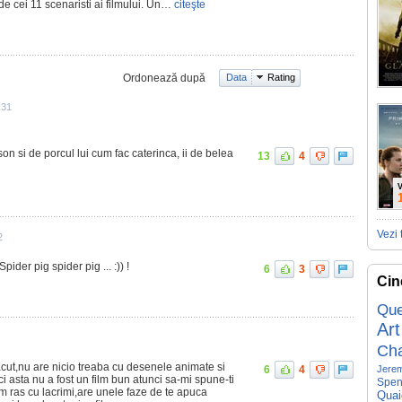
e cei 11 scenaristi ai filmului. Un…
citeşte
Ordonează după
Data
Rating
:31
on si de porcul lui cum fac caterinca, ii de belea
13
4
V
Vezi 
2
ider pig spider pig ... :)) !
6
3
Cin
Que
Art
Ch
lacut,nu are nicio treaba cu desenele animate si
6
4
Jerem
i asta nu a fost un film bun atunci sa-mi spune-ti
Spen
am ras cu lacrimi,are unele faze de te apuca
Quai