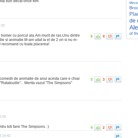
ai bun decat orice film.
Mirce
Broo
Pla
de 
0:33
Al
of t
es homer cu porcul ala.Am murit de ras.Unu dintre
6
4
e si animatie.M-am uitat la el de 2 ori si nu m-
Il recomand cu toata placerea!
e comedii de animatie de anul acesta care e chiar
5
3
 "Ratatouille"... Merita vazut "The Simpsons"
0:10
tru toti fanii The Simpsons. :)
4
2
2 14:42