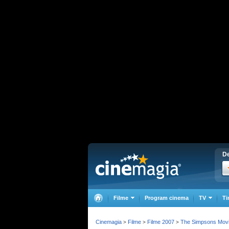
De
Filme
Program cinema
TV
Ti
Cinemagia
Filme
Filme 2007
The Simpsons Mov
>
>
>