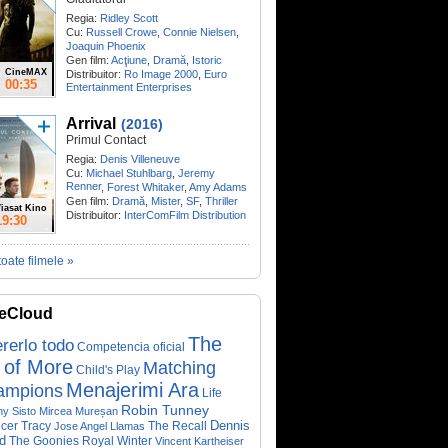
Regia:
Ridley Scott
Cu:
Russell Crowe
,
Connie Nielsen
,
Joaquin Phoenix
Gen film:
Acţiune
,
Dramă
,
Istoric
CineMAX
Distribuitor:
Ro Image 2000
,
Euro
00:35
Entertainment Enterprises
Arrival
(2016)
Primul Contact
Regia:
Denis Villeneuve
Cu:
Michael Stuhlbarg
,
Jeremy
Renner
,
Forest Whitaker
,
Amy Adams
Gen film:
Dramă
,
Mister
,
SF
,
Thriller
iasat Kino
Distribuitor:
InterComFilm Distribution
19:30
toate filmele »
eCloud
The
rerlo todo
Competencia oficial
 of More
Matching
Child's Play
Menajerimi Ara
ampions
Life
Robin Tunney
y Sisto
Mircea Mureșan
Dennis
cer Tracy
The Recall
Jose Angel Llamas
d
The Goonies
Royal Winter
Vincent Kartheiser