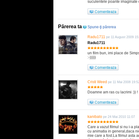
suculentele poante imaginate d
Părerea ta
Spune-ţi părerea
Radu1711
pe 11 August 2009 15
Radu1711
un film bun, imi place de Simps
:-)))))
Cristi Weed
pe 11 Mai 2008 19:5
Doamne am ras cu lacrimi :)) ! Sp
kanibalo
pe 24 Mai 2010 11:07
Care a vazut filmul si nu i-a p
cu animatia in general,daca nic
mie care a fost.La filmul asta 