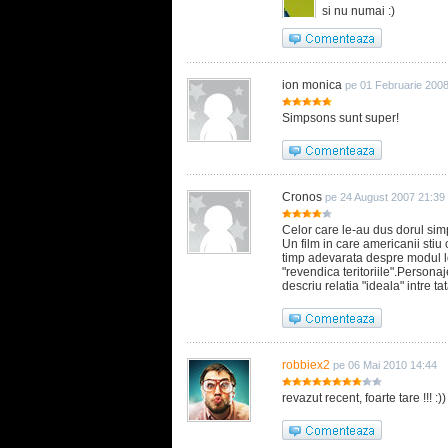
si nu numai :)
ion monica
pe 01 Februarie 200
Simpsons sunt super!
Cronos
pe 24 August 2007 21:39
Celor care le-au dus dorul simp
Un film in care americanii stiu 
timp adevarata despre modul lo
"revendica teritoriile".Persona
descriu relatia "ideala" intre tat
robbiex2
pe 06 Mai 2010 14:44
revazut recent, foarte tare !!! :