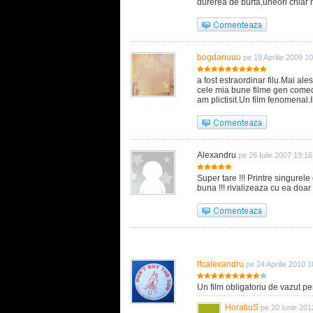
durerea de burta,uneori chiar m
bogdanuuu
pe 19 Aprilie 2009 1
a fost estraordinar filu.Mai al
cele mia bune filme gen comedi
am plictisit.Un film fenomenal.
Alexandru
pe 26 Iulie 2007 13:16
Super tare !!! Printre singurel
buna !!! rivalizeaza cu ea doar
lfcalexandru
pe 24 Aprilie 2010 1
Un film obligatoriu de vazut pen
HoratiuS
pe 20 iunie 201