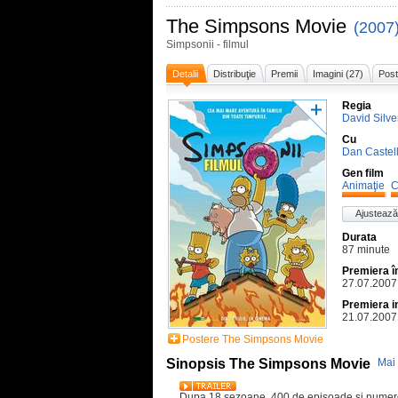
The Simpsons Movie
(2007
Simpsonii - filmul
Detalii
Distribuţie
Premii
Imagini (27)
Post
Regia
David Silv
Cu
Dan Castel
Gen film
Animaţie
C
Ajustează
Durata
87 minute
Premiera 
27.07.2007
Premiera i
21.07.2007
Postere The Simpsons Movie
Sinopsis The Simpsons Movie
Mai 
Dupa 18 sezoane, 400 de episoade si numeroa