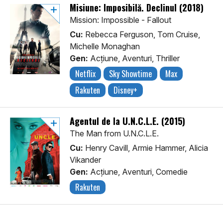
Misiune: Imposibilă. Declinul (2018)
Mission: Impossible - Fallout
Cu:
Rebecca Ferguson, Tom Cruise,
Michelle Monaghan
Gen:
Acţiune, Aventuri, Thriller
Netflix
Sky Showtime
Max
Rakuten
Disney+
Agentul de la U.N.C.L.E. (2015)
The Man from U.N.C.L.E.
Cu:
Henry Cavill, Armie Hammer, Alicia
Vikander
Gen:
Acţiune, Aventuri, Comedie
Rakuten