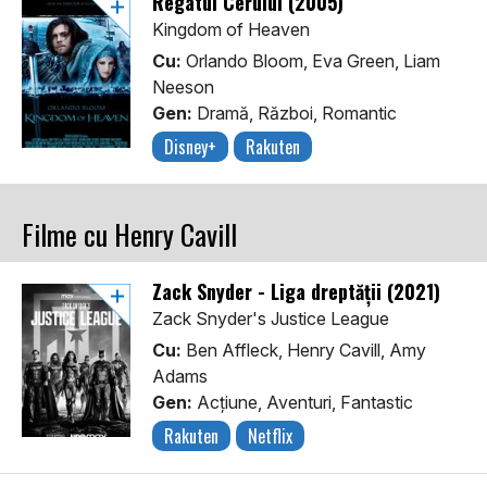
Regatul Cerului (2005)
Kingdom of Heaven
Cu:
Orlando Bloom, Eva Green, Liam
Neeson
Gen:
Dramă, Război, Romantic
Disney+
Rakuten
Filme cu Henry Cavill
Zack Snyder - Liga dreptății (2021)
Zack Snyder's Justice League
Cu:
Ben Affleck, Henry Cavill, Amy
Adams
Gen:
Acţiune, Aventuri, Fantastic
Rakuten
Netflix