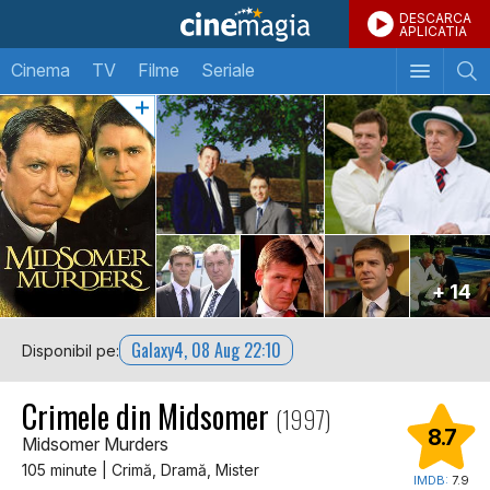
DESCARCA
APLICATIA
Cinema
TV
Filme
Seriale
+ 14
Galaxy4, 08 Aug 22:10
Disponibil pe:
Crimele din Midsomer
(1997)
8.7
Midsomer Murders
105 minute | Crimă, Dramă, Mister
IMDB:
7.9