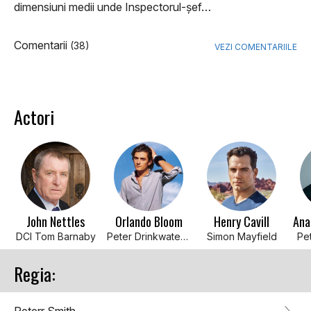
dimensiuni medii unde Inspectorul-șef…
Comentarii
(38)
VEZI COMENTARIILE
Actori
John Nettles
Orlando Bloom
Henry Cavill
DCI Tom Barnaby
Peter Drinkwater (1 episode, 2000)
Simon Mayfield
Pe
Regia: