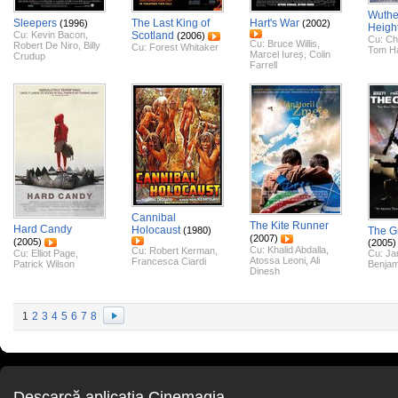
Wuthe
Sleepers
The Last King of
Hart's War
(1996)
(2002)
Heigh
Cu:
Kevin Bacon
,
Scotland
(2006)
Cu:
Cha
Cu:
Bruce Willis
,
Robert De Niro
,
Billy
Cu:
Forest Whitaker
Tom H
Marcel Iureș
,
Colin
Crudup
Farrell
Cannibal
The Kite Runner
Hard Candy
Holocaust
(1980)
The G
(2007)
(2005)
(2005)
Cu:
Khalid Abdalla
,
Cu:
Robert Kerman
,
Cu:
Elliot Page
,
Cu:
Ja
Atossa Leoni
,
Ali
Francesca Ciardi
Patrick Wilson
Benjam
Dinesh
1
2
3
4
5
6
7
8
Descarcă aplicaţia Cinemagia