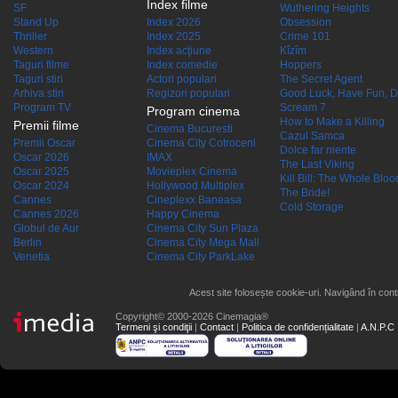
Index filme
SF
Wuthering Heights
Stand Up
Index 2026
Obsession
Thriller
Index 2025
Crime 101
Western
Index acţiune
Kîzîm
Taguri filme
Index comedie
Hoppers
Taguri stiri
Actori populari
The Secret Agent
Arhiva stiri
Regizori populari
Good Luck, Have Fun, D
Program TV
Scream 7
Program cinema
How to Make a Killing
Premii filme
Cinema Bucuresti
Cazul Samca
Premii Oscar
Cinema City Cotroceni
Dolce far niente
Oscar 2026
IMAX
The Last Viking
Oscar 2025
Movieplex Cinema
Kill Bill: The Whole Blood
Oscar 2024
Hollywood Multiplex
The Bride!
Cannes
Cineplexx Baneasa
Cold Storage
Cannes 2026
Happy Cinema
Globul de Aur
Cinema City Sun Plaza
Berlin
Cinema City Mega Mall
Venetia
Cinema City ParkLake
Acest site folosește cookie-uri. Navigând în conti
Copyright© 2000-2026 Cinemagia®
Termeni şi condiţii
|
Contact
|
Politica de confidențialitate
|
A.N.P.C