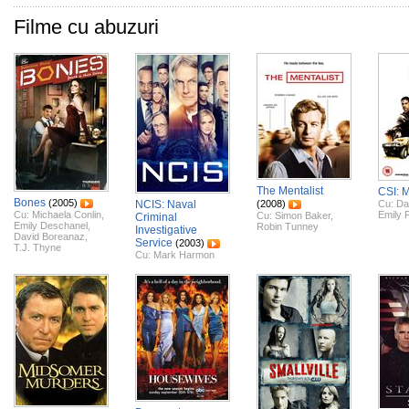
Filme cu abuzuri
The Mentalist
CSI: 
Bones
(2005)
NCIS: Naval
(2008)
Cu:
Da
Cu:
Michaela Conlin
,
Emily 
Cu:
Simon Baker
,
Criminal
Emily Deschanel
,
Robin Tunney
Investigative
David Boreanaz
,
Service
(2003)
T.J. Thyne
Cu:
Mark Harmon