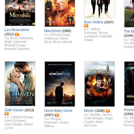
Burn Notice
(2007)
Cu:
Jeffrey
Les Misérables
MacGyver
(1985)
The B
Donovan
,
Bruce
(2012)
Cu:
Richard Dean
(2009)
Campbell
,
Gabrielle
Cu:
Anne Hathaway
,
Anderson
,
Dana
Cu:
Sa
Anwar
Hugh Jackman
,
Elcar
,
Bruce McGill
Tim M
Russell Crowe
,
Quinto
Amanda Seyfried
House
Safe Haven
(2013)
Gone Baby Gone
Merlin
(2008)
(2005)
Cu:
Bradley James
,
(2007)
Cu:
Julianne Hough
,
Cu:
El
Colin Morgan
,
Angel
Cu:
Morgan
Josh Duhamel
,
Chad M
Coulby
,
Katie
Freeman
,
Casey
Irene Ziegler
,
David
Murray
McGrath
Affleck
Lyons