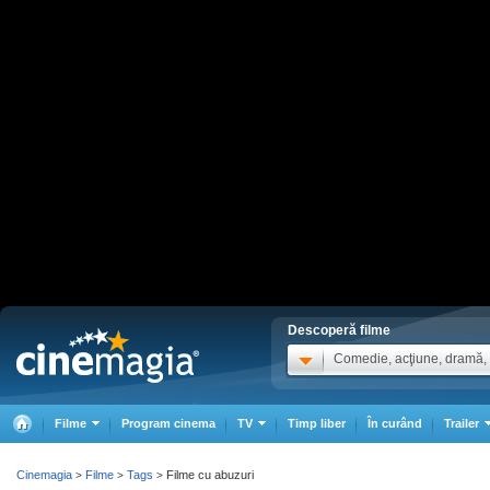
Descoperă filme
Comedie, acţiune, dramă, .
Filme
Program cinema
TV
Timp liber
În curând
Trailer
Cinemagia
Filme
Tags
Filme cu abuzuri
>
>
>