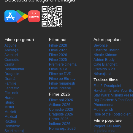
Filme pe genuri
Filme noi
Actori populari
Acţiune
Filme 2028
Beyoncé
Animaţie
Filme 2027
Charlize Theron
Aventuri
Filme 2026
Nicole Kidman
Comedie
Filme 2025
Adrien Brody
Crimă
Premiere cinema
Cate Blanchett
Documentar
Filme la TV
Osvaldo Ríos
Dragoste
Filme pe DVD
Născuţi azi
Dramă
Filme pe Blu-ray
Trailere filme
Familie
Filme româneşti
Fall 2: Deadpoint
Fantastic
Filme indiene
Ha-chan, Shake Your Bo
Film noir
Filme 2026
Star Wars: Visions Presen
Horror
Filme noi 2026
Big Chicken: A Fast Food
Istoric
Actiune 2026
Phenomena
Mister
Comedie 2026
Motherwitch
Muzică
Dragoste 2026
Rise of the Footsoldier:..
Muzical
Horror 2026
Filme populare
Război
Indiene 2026
Romantic
Project Hail Mary
Româneşti 2026
Scurt metraj
În pielea mea