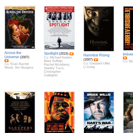
Across the
Spotlight
(2015)
Irréve
Hannibal Rising
Universe
(2007)
Cu:
Michael Keaton
,
(2007)
Mark Ruffalo
,
Cu:
Mo
Cu:
Gaspard Ulliel
,
Cu:
Evan Rachel
Rachel McAdams
,
Li Gong
Wood
,
Jim Sturgess
Stanley Tucci
,
Christopher
Gallagher