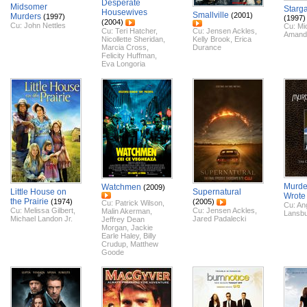
Desperate
Midsomer
Starg
Housewives
Smallville
(2001)
Murders
(1997)
(1997)
(2004)
Cu:
John Nettles
Cu:
Mi
Cu:
Teri Hatcher
,
Cu:
Jensen Ackles
,
Amand
Nicollette Sheridan
,
Kelly Brook
,
Erica
Marcia Cross
,
Durance
Felicity Huffman
,
Eva Longoria
Murde
Watchmen
(2009)
Little House on
Supernatural
Wrote
the Prairie
(1974)
(2005)
Cu:
Patrick Wilson
,
Cu:
An
Cu:
Melissa Gilbert
,
Cu:
Jensen Ackles
,
Malin Akerman
,
Lansb
Michael Landon Jr.
Jared Padalecki
Jeffrey Dean
Morgan
,
Jackie
Earle Haley
,
Billy
Crudup
,
Matthew
Goode