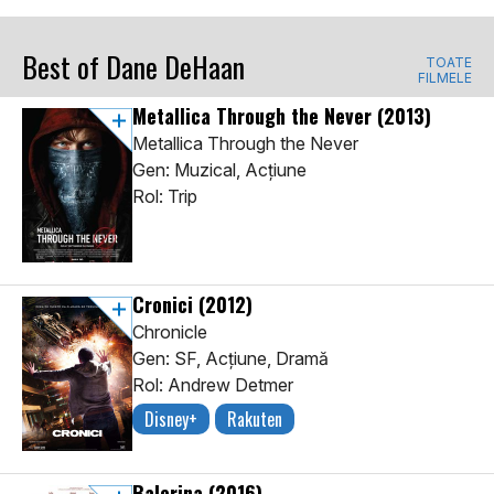
Best of Dane DeHaan
TOATE
FILMELE
Metallica Through the Never
(2013)
Metallica Through the Never
Gen: Muzical, Acţiune
Rol: Trip
Cronici
(2012)
Chronicle
Gen: SF, Acţiune, Dramă
Rol: Andrew Detmer
Disney+
Rakuten
Balerina
(2016)