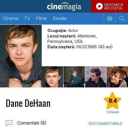
DESCARCA
APLICATIA
Cinema
TV
Filme
Seriale
Ocupație:
Actor
Locul naşterii:
Allentown,
Pennsylvania, USA
Data naşterii:
06.02.1986 (40 ani)
Dane DeHaan
8.4
Votează
Comentarii (8)
VEZI COMENTARIILE