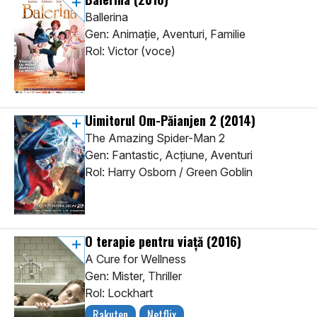
Ballerina
Gen: Animaţie, Aventuri, Familie
Rol: Victor (voce)
Uimitorul Om-Păianjen 2
(2014)
The Amazing Spider-Man 2
Gen: Fantastic, Acţiune, Aventuri
Rol: Harry Osborn / Green Goblin
O terapie pentru viaţă
(2016)
A Cure for Wellness
Gen: Mister, Thriller
Rol: Lockhart
Rakuten
Netflix