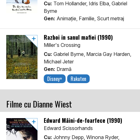
Cu:
Tom Hollander, Idris Elba, Gabriel
Byrne
Gen:
Animaţie, Familie, Scurt metraj
Razboi in sanul mafiei (1990)
Miller's Crossing
Cu:
Gabriel Byrne, Marcia Gay Harden,
Michael Jeter
Gen:
Dramă
Disney+
Rakuten
Filme cu Dianne Wiest
Edward Mâini-de-foarfece (1990)
Edward Scissorhands
Cu:
Johnny Depp, Winona Ryder,