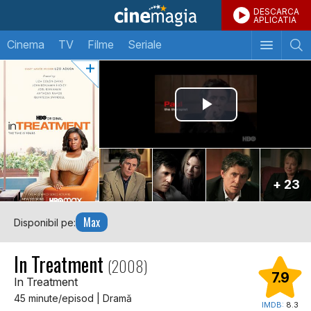
DESCARCA
APLICATIA
Cinema
TV
Filme
Seriale
+ 23
Max
Disponibil pe:
In Treatment
(2008)
7.9
In Treatment
45 minute/episod | Dramă
IMDB:
8.3