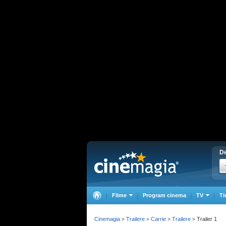
De
Filme
Program cinema
TV
Ti
Cinemagia
Trailere
Carrie
Trailere
Trailer 1
>
>
>
>