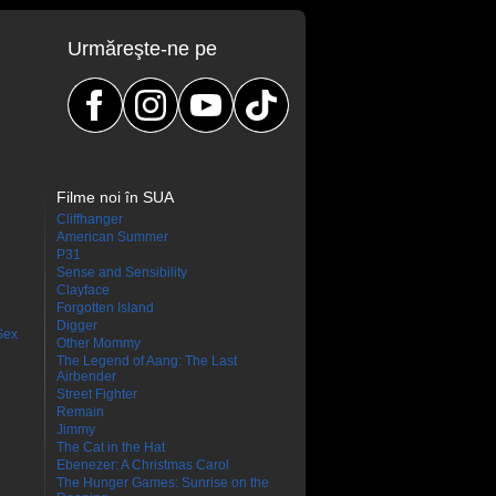
Urmăreşte-ne pe
Filme noi în SUA
Cliffhanger
American Summer
P31
Sense and Sensibility
Clayface
Forgotten Island
Digger
Sex
Other Mommy
The Legend of Aang: The Last
Airbender
Street Fighter
Remain
Jimmy
The Cat in the Hat
Ebenezer: A Christmas Carol
The Hunger Games: Sunrise on the