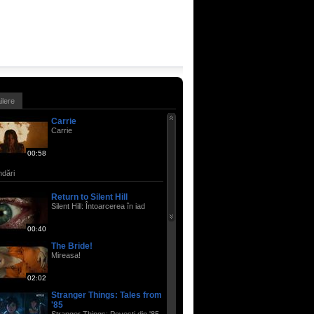
ailere
Carrie
Carrie
00:58
dări
Return to Silent Hill
Silent Hill: Întoarcerea în iad
00:40
The Bride!
Mireasa!
02:02
Stranger Things: Tales from
'85