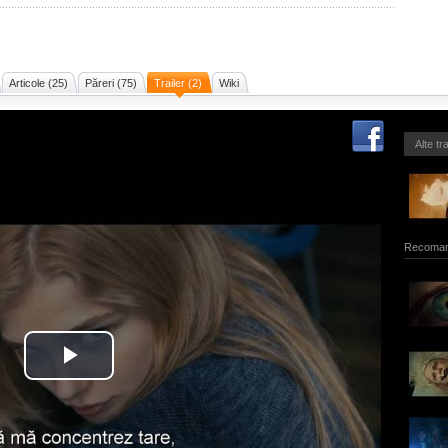
Articole (25)
Păreri (75)
Trailer (2)
Wiki
Alte tr
Recoman