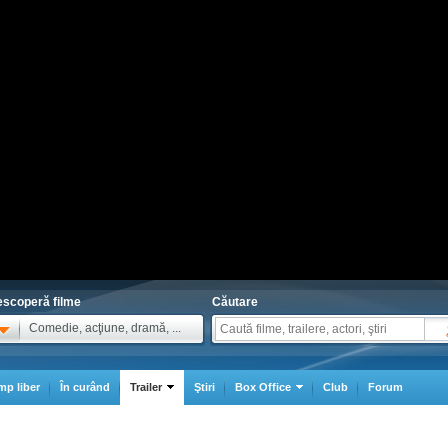
scoperă filme
Căutare
Comedie, acţiune, dramă, ...
mp liber
În curând
Trailer
Ştiri
Box Office
Club
Forum