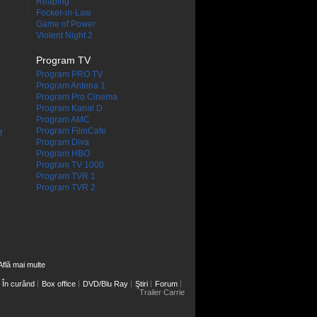
Reaping
Focker-in-Law
Game of Power
Violent Night 2
Program TV
Program PRO TV
Program Antena 1
Program Pro Cinema
Program Kanal D
Program AMC
Program FilmCafe
f
Program Diva
Program HBO
Program TV 1000
Program TVR 1
Program TVR 2
Află mai multe
În curând
Box office
DVD/Blu Ray
Ştiri
Forum
Trailer Carrie