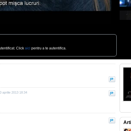
tentificat. Click
aici
pentru a te autentifica.
0 aprilie 2013 18:34
Art