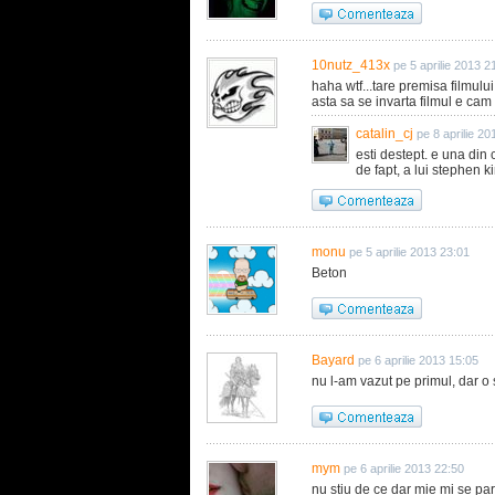
10nutz_413x
pe 5 aprilie 2013 2
haha wtf...tare premisa filmului d
asta sa se invarta filmul e cam
catalin_cj
pe 8 aprilie 2
esti destept. e una din 
de fapt, a lui stephen k
monu
pe 5 aprilie 2013 23:01
Beton
Bayard
pe 6 aprilie 2013 15:05
nu l-am vazut pe primul, dar o 
mym
pe 6 aprilie 2013 22:50
nu stiu de ce dar mie mi se p