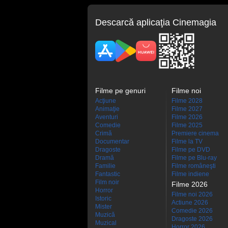
Descarcă aplicaţia Cinemagia
Filme pe genuri
Filme noi
Acţiune
Filme 2028
Animaţie
Filme 2027
Aventuri
Filme 2026
Comedie
Filme 2025
Crimă
Premiere cinema
Documentar
Filme la TV
Dragoste
Filme pe DVD
Dramă
Filme pe Blu-ray
Familie
Filme româneşti
Fantastic
Filme indiene
Film noir
Filme 2026
Horror
Filme noi 2026
Istoric
Actiune 2026
Mister
Comedie 2026
Muzică
Dragoste 2026
Muzical
Horror 2026