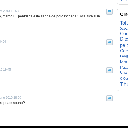
st 2013 12:53
Cin
e, maroniu , pentru ca este sange de porc inchegat , asa zice si in
Tot
Sav
Cou
Die
20:06
pe p
Com
Leag
Iones
Pucc
13 19:45
Char
O'Co
Th
brie 2013 18:58
 imi poate spune?