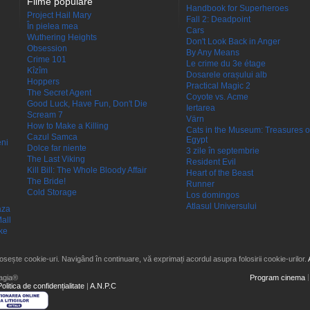
Filme populare
Handbook for Superheroes
Project Hail Mary
Fall 2: Deadpoint
În pielea mea
Cars
Wuthering Heights
Don't Look Back in Anger
Obsession
By Any Means
Crime 101
Le crime du 3e étage
Kîzîm
Dosarele orașului alb
Hoppers
Practical Magic 2
The Secret Agent
Coyote vs. Acme
Good Luck, Have Fun, Don't Die
Iertarea
Scream 7
Värn
How to Make a Killing
Cats in the Museum: Treasures o
Cazul Samca
Egypt
eni
Dolce far niente
3 zile în septembrie
The Last Viking
Resident Evil
Kill Bill: The Whole Bloody Affair
Heart of the Beast
The Bride!
Runner
Cold Storage
Los domingos
Atlasul Universului
aza
all
ke
losește cookie-uri. Navigând în continuare, vă exprimați acordul asupra folosirii cookie-urilor.
agia®
Program cinema
Politica de confidențialitate
|
A.N.P.C