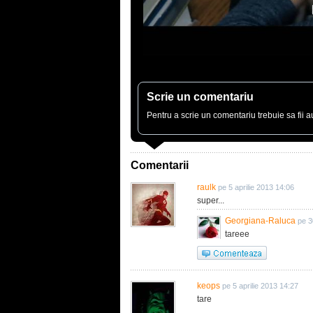
Scrie un comentariu
Pentru a scrie un comentariu trebuie sa fii au
Comentarii
raulk
pe 5 aprilie 2013 14:06
super...
Georgiana-Raluca
pe 3
tareee
keops
pe 5 aprilie 2013 14:27
tare