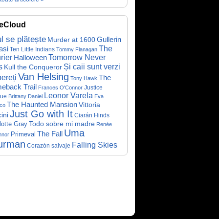
eCloud
ul se plătește
Gullerin
Murder at 1600
asi
The
Ten Little Indians
Tommy Flanagan
rier
Halloween
Tomorrow Never
Și caii sunt verzi
s
Kull the Conqueror
Van Helsing
ereți
The
Tony Hawk
eback Trail
Justice
Frances O'Connor
Leonor Varela
ue
Brittany Daniel
Eva
The Haunted Mansion
Vittoria
co
Just Go with It
ini
Ciarán Hinds
Todo sobre mi madre
lotte Gray
Renée
Uma
The Fall
Primeval
nnor
urman
Falling Skies
Corazón salvaje