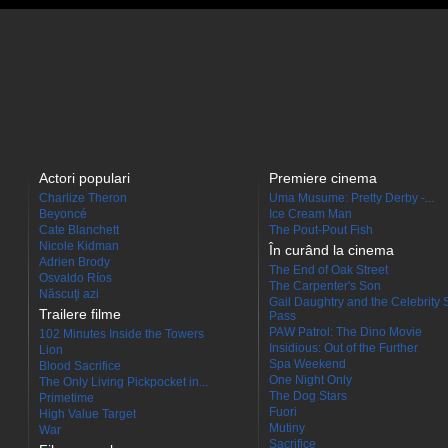
Actori populari
Premiere cinema
Charlize Theron
Uma Musume: Pretty Derby -...
Beyoncé
Ice Cream Man
Cate Blanchett
The Pout-Pout Fish
Nicole Kidman
În curând la cinema
Adrien Brody
The End of Oak Street
Osvaldo Ríos
The Carpenter's Son
Născuţi azi
Gail Daughtry and the Celebrity 
Trailere filme
Pass
PAW Patrol: The Dino Movie
102 Minutes Inside the Towers
Insidious: Out of the Further
Lion
Spa Weekend
Blood Sacrifice
One Night Only
The Only Living Pickpocket in...
The Dog Stars
Primetime
Fuori
High Value Target
Mutiny
War
Sacrifice