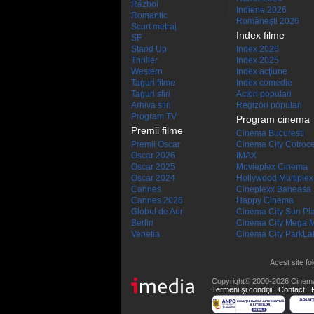
Război
Indiene 2026
Romantic
Româneşti 2026
Scurt metraj
Index filme
SF
Stand Up
Index 2026
Thriller
Index 2025
Western
Index acţiune
Taguri filme
Index comedie
Taguri stiri
Actori populari
Arhiva stiri
Regizori populari
Program TV
Program cinema
Premii filme
Cinema Bucuresti
Premii Oscar
Cinema City Cotroc
Oscar 2026
IMAX
Oscar 2025
Movieplex Cinema
Oscar 2024
Hollywood Multiplex
Cannes
Cineplexx Baneasa
Cannes 2026
Happy Cinema
Globul de Aur
Cinema City Sun Pl
Berlin
Cinema City Mega M
Venetia
Cinema City ParkLa
Acest site fo
Copyright© 2000-2026 Cinem
Termeni şi condiţii
|
Contact
|