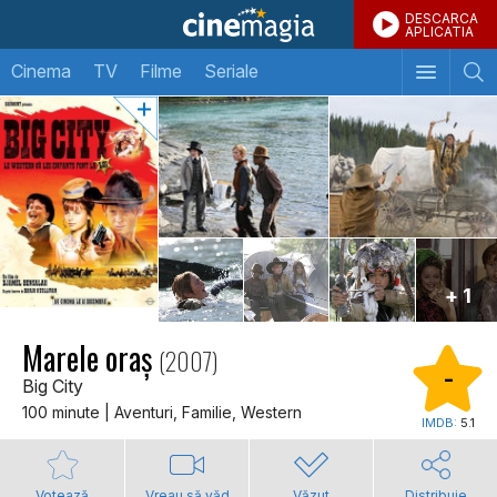
DESCARCA
APLICATIA
Cinema
TV
Filme
Seriale
+ 1
Marele oraș
(2007)
-
Big City
100 minute | Aventuri, Familie, Western
IMDB:
5.1
Votează
Vreau să văd
Văzut
Distribuie