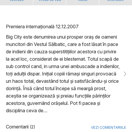
Premiera internațională 12.12.2007
Big City este denumirea unui prosper oraș de oameni
muncitori din Vestul Sălbatic, care a fost lăsat în pace
de indieni din cauza superstitițiilor acestora cu privire
la acel loc, considerat de ei blestemat. Totul scapă de
sub control cand, in urma unei ambuscade a indienilor,
toți adulții dispar. Inițial copiii rămași singuri provoacă
un haos total, devastând totul și satisfăcându-și orice
dorință. Însă când totul începe să meargă prost,
aceștia se organizează și preiau funcțiile părinților
acestora, guvernând orășelul. Pot fi pacea și
disciplina ceva de…
Comentarii
(2)
VEZI COMENTARIILE