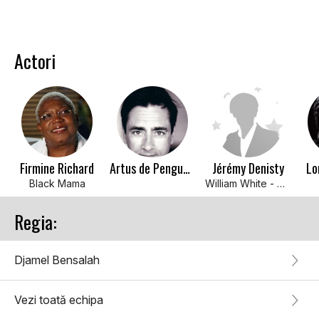
Actori
Firmine Richard
Artus de Penguern
Jérémy Denisty
Lo
Black Mama
William White - Mayor's Son
Regia:
Djamel Bensalah
Vezi toată echipa