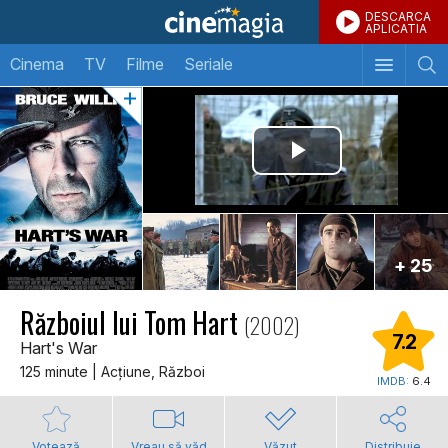
DESCARCA
APLICATIA
Cinema
TV
Filme
Seriale
+ 25
Războiul lui Tom Hart
(2002)
7.2
Hart's War
125 minute | Acţiune, Război
IMDB:
6.4
Votează
Vreau să văd
Văzut
Distribuie