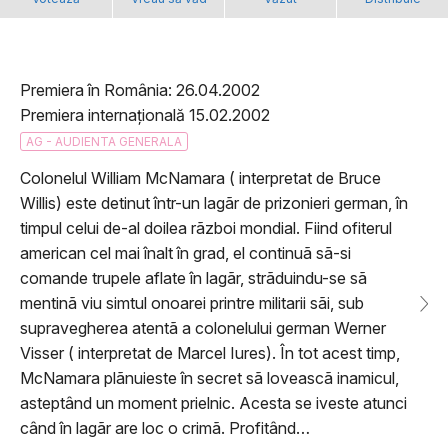
Premiera în România: 26.04.2002
Premiera internațională 15.02.2002
AG - AUDIENTA GENERALA
Colonelul William McNamara ( interpretat de Bruce
Willis) este detinut într-un lagãr de prizonieri german, în
timpul celui de-al doilea rãzboi mondial. Fiind ofiterul
american cel mai înalt în grad, el continuã sã-si
comande trupele aflate în lagãr, strãduindu-se sã
mentinã viu simtul onoarei printre militarii sãi, sub
supravegherea atentã a colonelului german Werner
Visser ( interpretat de Marcel Iures). În tot acest timp,
McNamara plãnuieste în secret sã loveascã inamicul,
asteptând un moment prielnic. Acesta se iveste atunci
când în lagãr are loc o crimã. Profitând…