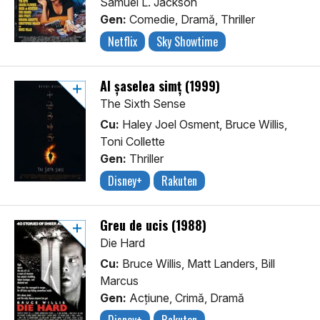
Samuel L. Jackson
Gen:
Comedie, Dramă, Thriller
Netflix
Sky Showtime
Al șaselea simț (1999)
The Sixth Sense
Cu:
Haley Joel Osment, Bruce Willis,
Toni Collette
Gen:
Thriller
Disney+
Rakuten
Greu de ucis (1988)
Die Hard
Cu:
Bruce Willis, Matt Landers, Bill
Marcus
Gen:
Acţiune, Crimă, Dramă