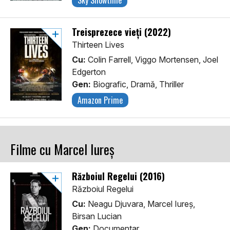
Sky Showtime
Treisprezece vieți (2022)
Thirteen Lives
Cu:
Colin Farrell, Viggo Mortensen, Joel
Edgerton
Gen:
Biografic, Dramă, Thriller
Amazon Prime
Filme cu Marcel Iureș
Războiul Regelui (2016)
Războiul Regelui
Cu:
Neagu Djuvara, Marcel Iureș,
Birsan Lucian
Gen:
Documentar