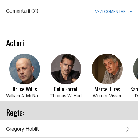
Comentarii
(31)
VEZI COMENTARIILE
Actori
Bruce Willis
Colin Farrell
Marcel Iureș
Sam
William A. McNamara
Thomas W. Hart
Werner Visser
'D
Regia:
Gregory Hoblit