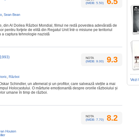
6.5
(IMDB: 5.50)
ko
,
Sean Bean
, din Al Doilea Război Mondial, filmul ne redă povestea adevărată de
or pentru forţele de elită din Regatul Unit într-o misiune pe teritoriul
u a captura tehnologie nazistă
(1993)
9.3
NOTA
(IMDB: 9.00)
storic
,
Război
Vezi 
skar Schindler, un afemeiat și un profitor, care salvează viețile a mai
impul Holocastului. O mărturie emoționantă despre ororile războiului și
elor umane în timp de război.
8.2
NOTA
(IMDB: 7.70)
van Houten
iller