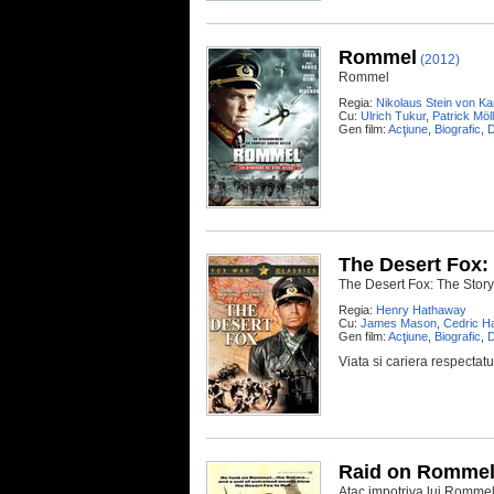
Rommel
(2012)
Rommel
Regia:
Nikolaus Stein von K
Cu:
Ulrich Tukur
,
Patrick Möl
Gen film:
Acţiune
,
Biografic
,
The Desert Fox:
The Desert Fox: The Stor
Regia:
Henry Hathaway
Cu:
James Mason
,
Cedric H
Gen film:
Acţiune
,
Biografic
,
Viata si cariera respectat
Raid on Romme
Atac impotriva lui Romme