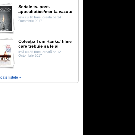
Seriale tv. post-
apocaliptice/merita vazute
listă cu 10 filme, creată pe 14
Octombrie 2017
Colecţia Tom Hanks/ filme
care trebuie sa le ai
listă cu 35 filme, creată pe 12
Octombrie 2017
toate listele
»