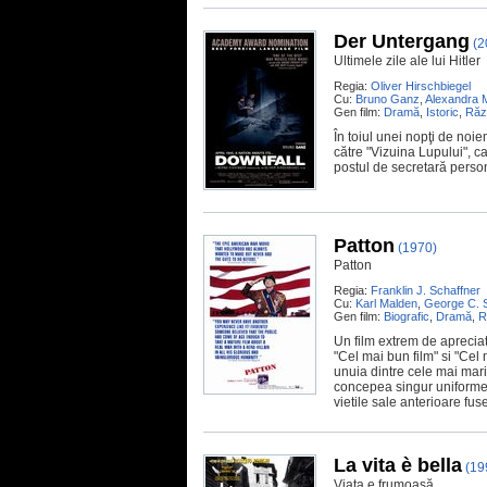
Der Untergang
(2
Ultimele zile ale lui Hitler
Regia:
Oliver Hirschbiegel
Cu:
Bruno Ganz
,
Alexandra 
Gen film:
Dramă
,
Istoric
,
Răz
În toiul unei nopţi de noie
către "Vizuina Lupului", ca
postul de secretară person
Patton
(1970)
Patton
Regia:
Franklin J. Schaffner
Cu:
Karl Malden
,
George C. S
Gen film:
Biografic
,
Dramă
,
R
Un film extrem de apreciat
"Cel mai bun film" si "Cel 
unuia dintre cele mai mari 
concepea singur uniformele
vietile sale anterioare fu
La vita è bella
(19
Viața e frumoasă