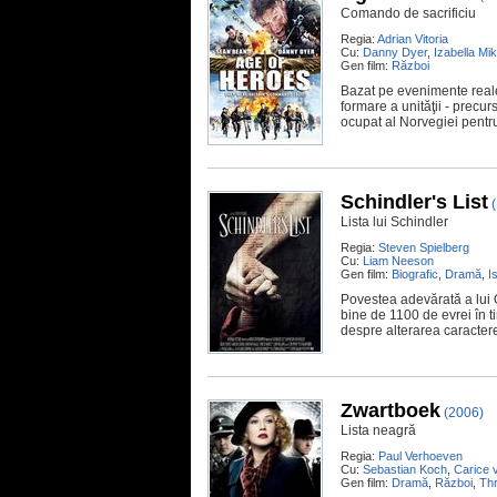
Comando de sacrificiu
Regia:
Adrian Vitoria
Cu:
Danny Dyer
,
Izabella Mi
Gen film:
Război
Bazat pe evenimente reale
formare a unităţii - precurs
ocupat al Norvegiei pentr
Schindler's List
Lista lui Schindler
Regia:
Steven Spielberg
Cu:
Liam Neeson
Gen film:
Biografic
,
Dramă
,
I
Povestea adevărată a lui O
bine de 1100 de evrei în t
despre alterarea caracter
Zwartboek
(2006)
Lista neagră
Regia:
Paul Verhoeven
Cu:
Sebastian Koch
,
Carice 
Gen film:
Dramă
,
Război
,
Thr