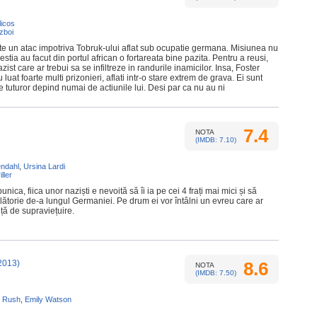
icos
zboi
te un atac impotriva Tobruk-ului aflat sub ocupatie germana. Misiunea nu
stia au facut din portul african o fortareata bine pazita. Pentru a reusi,
zist care ar trebui sa se infiltreze in randurile inamicilor. Insa, Foster
uat foarte multi prizonieri, aflati intr-o stare extrem de grava. Ei sunt
tile tuturor depind numai de actiunile lui. Desi par ca nu au ni
7.4
NOTA
(IMDB: 7.10)
ndahl
,
Ursina Lardi
iller
unica, fiica unor naziști e nevoită să îi ia pe cei 4 frați mai mici și să
ălătorie de-a lungul Germaniei. Pe drum ei vor întâlni un evreu care ar
nță de supraviețuire.
2013)
8.6
NOTA
(IMDB: 7.50)
y Rush
,
Emily Watson