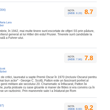
004)
8.7
NOTA
(IMDB: 8.20)
Maria Lara
boi
mbrie, în 1942, mai multe tinere sunt escortate de ofiţeri SS prin pădure,
rtierul general al lui Hitler din estul Prusiei. Tinerele sunt candidate la
ală a Fuhrer-ului.
7.8
NOTA
(IMDB: 7.90)
cott
ăzboi
 de critici, laureatul a sapte Premii Oscar în 1970 (inclusiv Oscarul pentru
mai bun actor" - George C. Scott), Patton este un fascinant portret al
genii militare ale secolului 20. Charismatic si înflacarat, Patton îsi
, purta pistoale cu sase gloante si maner de fildes si era convins ca în
sese un razboinic. Prin manevrele sale l-a înlaturat pe Rom
97)
9.2
NOTA
(IMDB: 8.60)