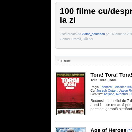
100 filme cu/despre
la zi
Listă creată de
victor_homescu
pe 16 Ianuarie 201
Genuri: Dramă, Război
100 filme
Tora! Tora! Tora
Tora! Tora! Tora!
Regia:
Richard Fleischer
,
Kin
Cu:
Joseph Cotten
,
Jason R
Gen film:
Acţiune
,
Aventuri
,
D
Reconstituirea zilei de 7
acest film se remarcă print
parte beligerantă pledând
Age of Heroes
(2