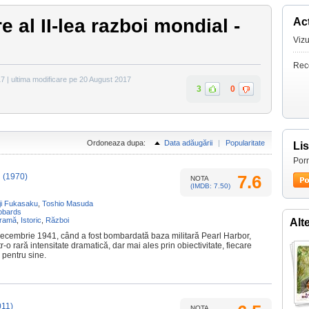
 al II-lea razboi mondial -
Act
Vizu
Rec
7 | ultima modificare pe 20 August 2017
3
0
Ordoneaza dupa:
Data adăugării
|
Popularitate
Li
Porn
!
(1970)
7.6
NOTA
(IMDB: 7.50)
ji Fukasaku
,
Toshio Masuda
obards
ramă
,
Istoric
,
Război
Alt
 decembrie 1941, când a fost bombardată baza militară Pearl Harbor,
r-o rară intensitate dramatică, dar mai ales prin obiectivitate, fiecare
 pentru sine.
011)
NOTA