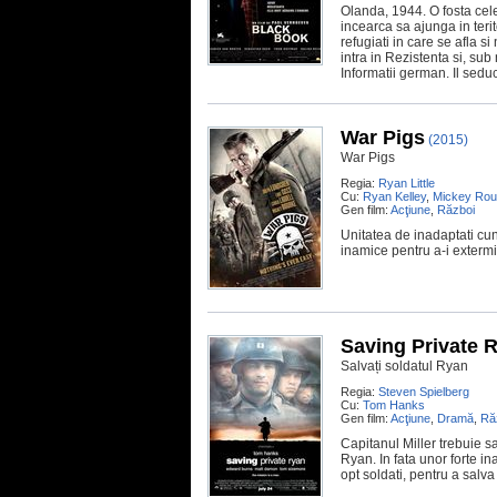
Olanda, 1944. O fosta cel
incearca sa ajunga in teri
refugiati in care se afla 
intra in Rezistenta si, sub
Informatii german. Il seduc
War Pigs
(2015)
War Pigs
Regia:
Ryan Little
Cu:
Ryan Kelley
,
Mickey Rou
Gen film:
Acţiune
,
Război
Unitatea de inadaptati cu
inamice pentru a-i extermi
Saving Private 
Salvați soldatul Ryan
Regia:
Steven Spielberg
Cu:
Tom Hanks
Gen film:
Acţiune
,
Dramă
,
Ră
Capitanul Miller trebuie sa
Ryan. In fata unor forte in
opt soldati, pentru a salv