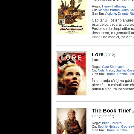
Regia:
Henry Hathaway
Cu:
Richard Burton
,
John Col
Gen film:
Acţiune
,
Dramă
,
Ră
Capitanul Foster planuies
este deloc usoara, caci ace
Foster se da drept ofiter na
descopera, ca germanii au l
insotiti de medici, iar vie
Lore
(2012)
Lore
Regia:
Cate Shortland
Cu:
Nele Trebs
,
Saskia Rose
Gen film:
Dramă
,
Război
,
Thr
În speranța că își va găsi b
plece într-o chinuitoare c
putea fi singura lor spera
The Book Thief
(
Hoaţa de cărţi
Regia:
Brian Percival
Cu:
Sophie Nélisse
,
Geoffre
Gen film:
Dramă
,
Război