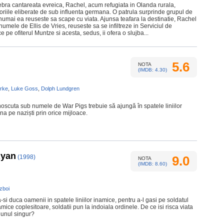
ebra cantareata evreica, Rachel, acum refugiata in Olanda rurala,
toriile eliberate de sub influenta germana. O patrula surprinde grupul de
si numai ea reuseste sa scape cu viata. Ajunsa teafara la destinatie, Rachel
 numele de Ellis de Vries, reuseste sa se infiltreze in Serviciul de
e pe ofiterul Muntze si acesta, sedus, ii ofera o slujba...
5.6
NOTA
(IMDB: 4.30)
rke
,
Luke Goss
,
Dolph Lundgren
noscuta sub numele de War Pigs trebuie să ajungă în spatele liniilor
na pe naziști prin orice mijloace.
Ryan
(1998)
9.0
NOTA
(IMDB: 8.60)
zboi
-si duca oamenii in spatele liniilor inamice, pentru a-l gasi pe soldatul
amice coplesitoare, soldatii pun la indoiala ordinele. De ce isi risca viata
a unul singur?