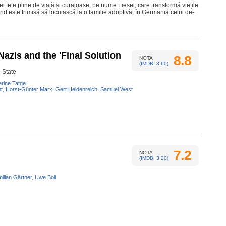
 fete pline de viață și curajoase, pe nume Liesel, care transformă viețile
când este trimisă să locuiască la o familie adoptivă, în Germania celui de-
azis and the 'Final Solution
8.8
NOTA
(IMDB: 8.60)
 State
rine Tatge
t
,
Horst-Günter Marx
,
Gert Heidenreich
,
Samuel West
7.2
NOTA
(IMDB: 3.20)
ilian Gärtner
,
Uwe Boll