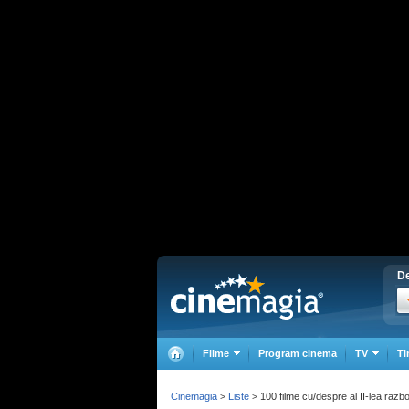
De
Filme
Program cinema
TV
Ti
Cinemagia
Liste
100 filme cu/despre al II-lea razboi
>
>