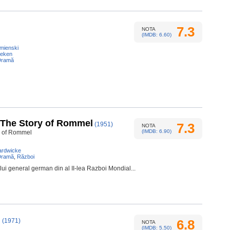
7.3
NOTA
(IMDB: 6.60)
amienski
leken
Dramă
 The Story of Rommel
(1951)
7.3
NOTA
(IMDB: 6.90)
y of Rommel
ardwicke
Dramă
,
Război
ului general german din al II-lea Razboi Mondial...
l
(1971)
6.8
NOTA
(IMDB: 5.50)
l