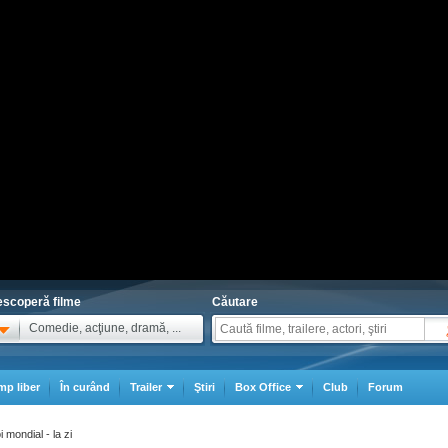
scoperă filme
Căutare
Comedie, acţiune, dramă, ...
mp liber
În curând
Trailer
Ştiri
Box Office
Club
Forum
 mondial - la zi