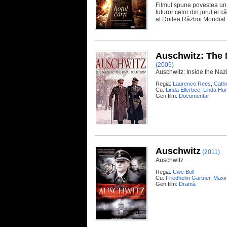
Filmul spune povestea unei
tuturor celor din jurul ei 
al Doilea Război Mondial.
Auschwitz: The N
(2005)
Auschwitz: Inside the Nazi
Regia:
Laurence Rees
,
Cathe
Cu:
Linda Ellerbee
,
Linda Hun
Gen film:
Documentar
Auschwitz
(2011)
Auschwitz
Regia:
Uwe Boll
Cu:
Friedhelm Gärtner
,
Maxim
Gen film:
Dramă