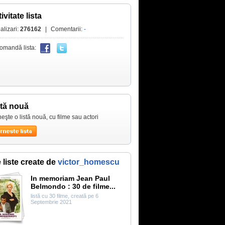
ivitate lista
alizari:
276162
|
Comentarii:
-
omandă lista:
stă nouă
eşte o listă nouă, cu filme sau actori
e liste create de
victor_homescu
In memoriam Jean Paul
Belmondo : 30 de filme...
listă cu 30 filme, creată pe 6
Septembrie 2021