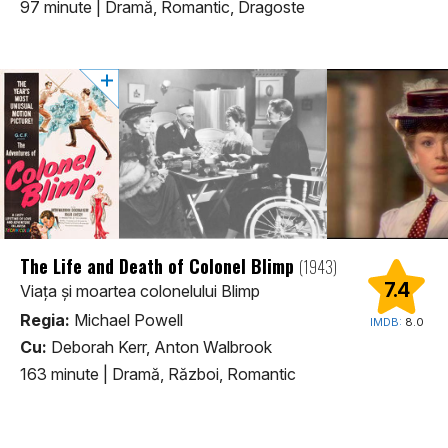
97 minute
|
Dramă, Romantic, Dragoste
The Life and Death of Colonel Blimp
(1943)
7.4
Viaţa şi moartea colonelului Blimp
Regia:
Michael Powell
IMDB:
8.0
Cu:
Deborah Kerr, Anton Walbrook
163 minute
|
Dramă, Război, Romantic