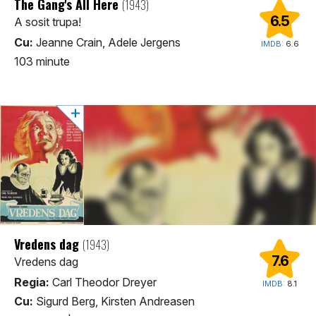
The Gang's All Here
(1943)
6.5
A sosit trupa!
Cu:
Jeanne Crain, Adele Jergens
IMDB:
6.6
103 minute
Vredens dag
(1943)
7.6
Vredens dag
Regia:
Carl Theodor Dreyer
IMDB:
8.1
Cu:
Sigurd Berg, Kirsten Andreasen