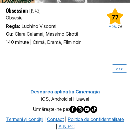
Obsession
(1943)
7.7
Obsesie
Regia:
Luchino Visconti
IMDB:
7.6
Cu:
Clara Calamai, Massimo Girotti
140 minute
|
Crimă, Dramă, Film noir
1
>>>
Descarca aplicatia Cinemagia
iOS, Android si Huawei
Urmăreşte-ne pe:
Termeni şi condiţii
|
Contact
|
Politica de confidentialitate
|
A.N.P.C