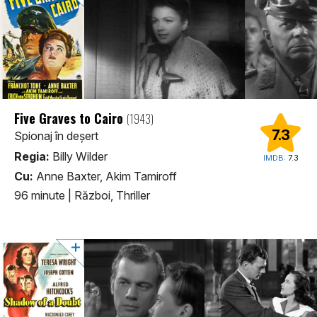
Five Graves to Cairo
(1943)
7.3
Spionaj în deșert
Regia:
Billy Wilder
IMDB:
7.3
Cu:
Anne Baxter, Akim Tamiroff
96 minute
|
Război, Thriller