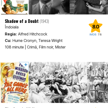
Shadow of a Doubt
(1943)
8.0
Îndoiala
Regia:
Alfred Hitchcock
IMDB:
7.8
Cu:
Hume Cronyn, Teresa Wright
108 minute
|
Crimă, Film noir, Mister