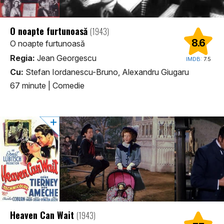
O noapte furtunoasă
(1943)
8.6
O noapte furtunoasă
Regia:
Jean Georgescu
IMDB:
7.5
Cu:
Stefan Iordanescu-Bruno, Alexandru Giugaru
67 minute
|
Comedie
Heaven Can Wait
(1943)