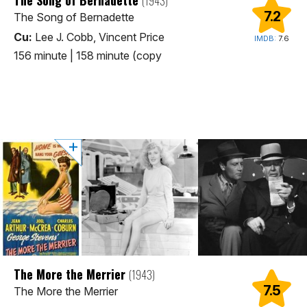
(1943)
7.2
The Song of Bernadette
Cu:
Lee J. Cobb, Vincent Price
IMDB:
7.6
156 minute | 158 minute (copy
The More the Merrier
(1943)
7.5
The More the Merrier