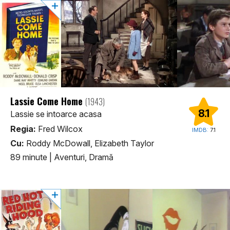
Lassie Come Home
(1943)
8.1
Lassie se intoarce acasa
Regia:
Fred Wilcox
IMDB:
7.1
Cu:
Roddy McDowall, Elizabeth Taylor
89 minute
|
Aventuri, Dramă