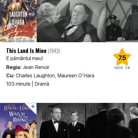
This Land Is Mine
(1943)
7.5
E pământul meu!
Regia:
Jean Renoir
IMDB:
7.6
Cu:
Charles Laughton, Maureen O'Hara
103 minute
|
Dramă