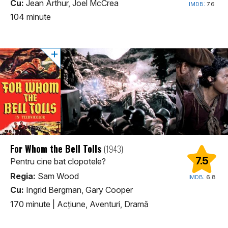
Cu:
Jean Arthur, Joel McCrea
IMDB:
7.6
104 minute
For Whom the Bell Tolls
(1943)
7.5
Pentru cine bat clopotele?
Regia:
Sam Wood
IMDB:
6.8
Cu:
Ingrid Bergman, Gary Cooper
170 minute
|
Acţiune, Aventuri, Dramă