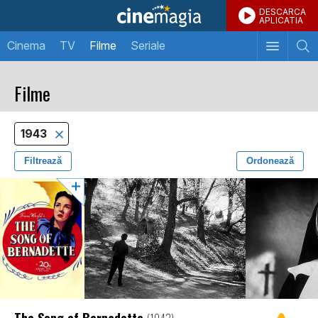
DESCARCA
APLICATIA
Cinema
TV
Filme
Seriale
Filme
1943
Filtrează
Ordonează
The Song of Bernadette