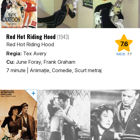
Red Hot Riding Hood
(1943)
7.6
Red Hot Riding Hood
Regia:
Tex Avery
IMDB:
7.7
Cu:
June Foray, Frank Graham
7 minute
|
Animaţie, Comedie, Scurt metraj