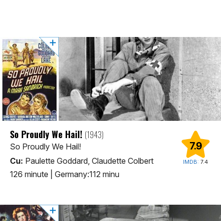
So Proudly We Hail!
(1943)
7.9
So Proudly We Hail!
Cu:
Paulette Goddard, Claudette Colbert
IMDB:
7.4
126 minute | Germany:112 minu