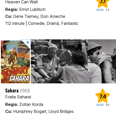
7.7
Heaven Can Wait
Regia:
Ernst Lubitsch
IMDB:
7.3
Cu:
Gene Tierney, Don Ameche
112 minute
|
Comedie, Dramă, Fantastic
Sahara
(1943)
7.4
Fratia Saharei
Regia:
Zoltan Korda
IMDB:
7.5
Cu:
Humphrey Bogart, Lloyd Bridges