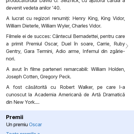
producătorului David O. Selznick, cu ajutorul căruia a
devenit vedeta anilor '40.
A lucrat cu regizori renumiți: Henry King, King Vidor,
William Dieterle, William Wyler, Charles Vidor.
Filmele ei de succes: Cântecul Bernadettei, pentru care
a primit Premiul Oscar, Duel în soare, Carrie, Ruby
Gentry, Gara Termini, Adio arme, Infernul din zgârie-
nori.
A avut în filme parteneri remarcabili: William Holden,
Joseph Cotten, Gregory Peck.
A fost căsătorită cu Robert Walker, pe care l-a
cunoscut la Academia Americană de Artă Dramatică
din New York....
Premii
Un premiu
Oscar
Toate premiile »