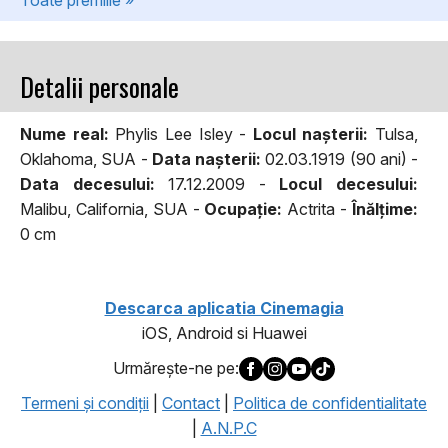
Detalii personale
Nume real:
Phylis Lee Isley -
Locul naşterii:
Tulsa,
Oklahoma, SUA -
Data naşterii:
02.03.1919 (90 ani) -
Data decesului:
17.12.2009 -
Locul decesului:
Malibu, California, SUA -
Ocupaţie:
Actrita -
Înălţime:
0 cm
Descarca aplicatia Cinemagia
iOS, Android si Huawei
Urmăreşte-ne pe:
Termeni şi condiţii
|
Contact
|
Politica de confidentialitate
|
A.N.P.C