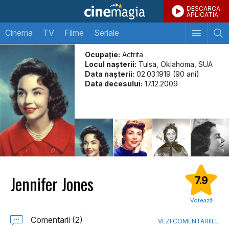
DESCARCA
APLICATIA
Cinema
TV
Filme
Seriale
Ocupație:
Actrita
Locul naşterii:
Tulsa, Oklahoma, SUA
Data naşterii:
02.03.1919 (90 ani)
Data decesului:
17.12.2009
Jennifer Jones
7.9
Votează
Comentarii (2)
VEZI COMENTARIILE