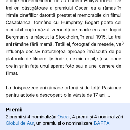
actrițe non-americane ce au cucerit Hollywood-ul. De
trei ori câștigătoare a premiului Oscar, ea a rămas în
inimile cinefililor datorită prestației memorabile din filmul
Casablanca, formând cu Humphrey Bogart poate cel
mai iubit cuplu văzut vreodată pe marile ecrane. Ingrid
Bergman s-a născut la Stockholm, în anul 1915. La trei
ani rămâne fără mamă. Tatăl ei, fotograf de meserie, va
influența decisiv naturalețea aproape înnăscută de pe
platourile de filmare, lăsând-o, de mic copil, să se joace
ore în șir în fața unui aparat foto sau a unei camere de
filmat.
La doisprezece ani rămâne orfană și de tată! Pasiunea
pentru actorie a descoperit-o la vârsta de 17 ani,...
Premii
2 premii şi 4 nominalizări
Oscar
, 4 premii şi 4 nominalizări
Globul de Aur
, un premiu şi o nominalizare
BAFTA