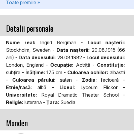
Toate premiile »
Detalii personale
Nume real:
Ingrid Bergman -
Locul naşterii:
Stockholm, Sweden -
Data naşterii:
29.08.1915 (66
ani) -
Data decesului:
29.08.1982 -
Locul decesului:
London, England -
Ocupaţie:
Actriţă -
Constituţie:
subţire -
Înălţime:
175 cm -
Culoarea ochilor:
albaştri
-
Culoarea părului:
şaten -
Zodia:
fecioară -
Etnie/rasă:
albă -
Liceul:
Lyceum Flickor -
Universitate:
Royal Dramatic Theater School -
Religie:
luterană -
Țara:
Suedia
Monden