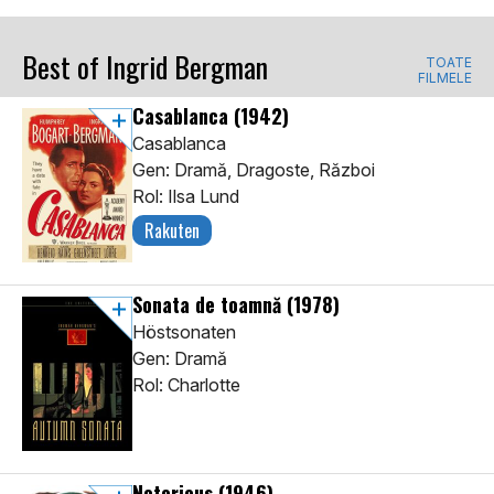
Best of Ingrid Bergman
TOATE
FILMELE
Casablanca
(1942)
Casablanca
Gen: Dramă, Dragoste, Război
Rol: Ilsa Lund
Rakuten
Sonata de toamnă
(1978)
Höstsonaten
Gen: Dramă
Rol: Charlotte
Notorious
(1946)