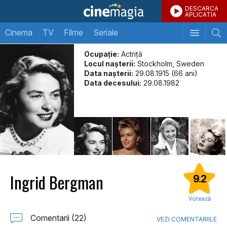
DESCARCA
APLICATIA
Cinema
TV
Filme
Seriale
Ocupație:
Actriţă
Locul naşterii:
Stockholm, Sweden
Data naşterii:
29.08.1915 (66 ani)
Data decesului:
29.08.1982
Ingrid Bergman
9.2
Votează
Comentarii (22)
VEZI COMENTARIILE