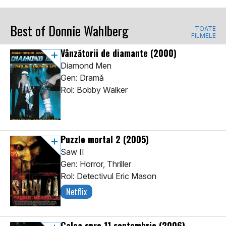
Best of Donnie Wahlberg
TOATE
FILMELE
Vânzătorii de diamante
(2000)
Diamond Men
Gen: Dramă
Rol: Bobby Walker
Puzzle mortal 2
(2005)
Saw II
Gen: Horror, Thriller
Rol: Detectivul Eric Mason
Netflix
Calea spre 11 septembrie
(2006)