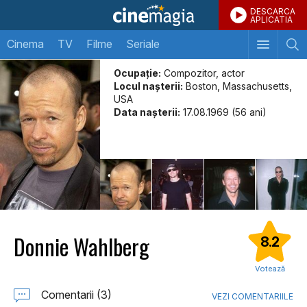
DESCARCA
APLICATIA
Cinema
TV
Filme
Seriale
Ocupație:
Compozitor, actor
Locul naşterii:
Boston, Massachusetts,
USA
Data naşterii:
17.08.1969 (56 ani)
Donnie Wahlberg
8.2
Votează
Comentarii (3)
VEZI COMENTARIILE