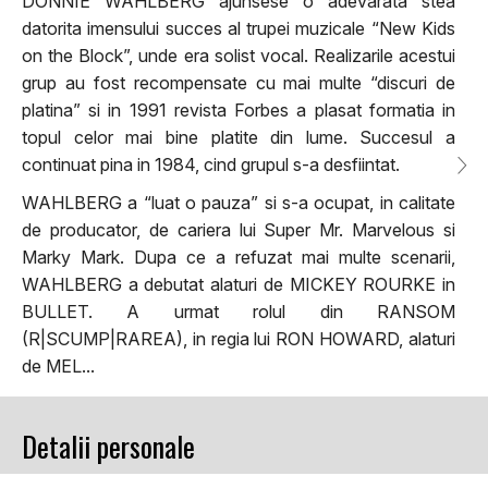
DONNIE WAHLBERG ajunsese o adevarata stea
datorita imensului succes al trupei muzicale “New Kids
on the Block”, unde era solist vocal. Realizarile acestui
grup au fost recompensate cu mai multe “discuri de
platina” si in 1991 revista Forbes a plasat formatia in
topul celor mai bine platite din lume. Succesul a
continuat pina in 1984, cind grupul s-a desfiintat.
WAHLBERG a “luat o pauza” si s-a ocupat, in calitate
de producator, de cariera lui Super Mr. Marvelous si
Marky Mark. Dupa ce a refuzat mai multe scenarii,
WAHLBERG a debutat alaturi de MICKEY ROURKE in
BULLET. A urmat rolul din RANSOM
(R|SCUMP|RAREA), in regia lui RON HOWARD, alaturi
de MEL...
Detalii personale