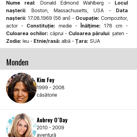
Nume real:
Donald Edmond Wahlberg -
Locul
naşterii:
Boston, Massachusetts, USA -
Data
naşterii:
17.08.1969 (56 ani) -
Ocupaţie:
Compozitor,
actor -
Constituţie:
medie -
Înălţime:
178 cm -
Culoarea ochilor:
căprui -
Culoarea părului:
şaten -
Zodia:
leu -
Etnie/rasă:
albă -
Țara:
SUA
Monden
Kim Fey
1999 - 2008
căsătorie
Aubrey O`Day
2010 - 2009
aventură