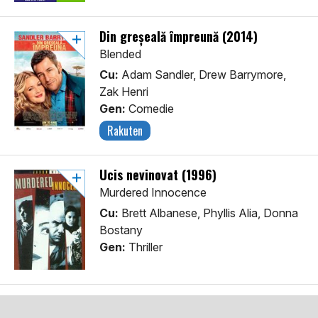
Din greșeală împreună (2014)
Blended
Cu:
Adam Sandler, Drew Barrymore,
Zak Henri
Gen:
Comedie
Rakuten
Ucis nevinovat (1996)
Murdered Innocence
Cu:
Brett Albanese, Phyllis Alia, Donna
Bostany
Gen:
Thriller