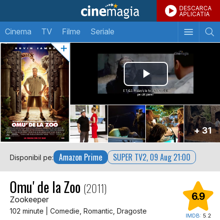
DESCARCA
APLICATIA
Cinema
TV
Filme
Seriale
+ 31
Amazon Prime
SUPER TV2, 09 Aug 21:00
Disponibil pe:
Omu' de la Zoo
(2011)
6.9
Zookeeper
102 minute | Comedie, Romantic, Dragoste
IMDB:
5.2