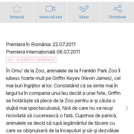
Votează
Vreau să văd
Văzut
Distribuie
Premiera în România: 22.07.2011
Premiera internațională 08.07.2011
AG - AUDIENTA GENERALA
În Omu’ de la Zoo, animalele de la Franklin Park Zoo îl
iubesc foarte mult pe Griffin Keyes (Kevin James), cel
mai bun îngrijitor al lor. Constatând că se simte mai în
largul lui în compania unui leu decât a unei fete, Griffin
se hotărăște să plece de la Zoo pentru a-și căuta o
slujbă mai spectaculoasă, fără de care nu va reuși
niciodată să cucerească o fată. Cuprinse de panică,
animalele se decid să rupă legământul de tăcere cu
care se obișnuiseră de la începuturi și să-și dezvăluie