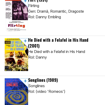
Flirting
Gen: Dramă, Romantic, Dragoste
Rol: Danny Embling
He Died with a Felafel in His Hand
(2001)
He Died with a Felafel in His Hand
Rol: Danny
Songlines
(1989)
Songlines
Rol: (video 'Romeos')