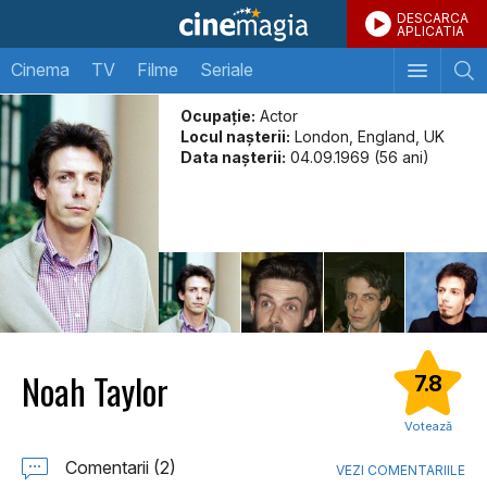
DESCARCA
APLICATIA
Cinema
TV
Filme
Seriale
Ocupație:
Actor
Locul naşterii:
London, England, UK
Data naşterii:
04.09.1969 (56 ani)
Noah Taylor
7.8
Votează
Comentarii (2)
VEZI COMENTARIILE