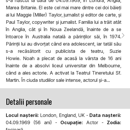
s-a născut la data de 04.09.1969, în Londra, Anglia,
Marea Britanie. El este cel mai mare dintre cei doi băieți
ai lui Maggie (Miller) Taylor, jurnalist și editor de carte, și
Paul Taylor, copywriter și jurnalist. Familia lui a trăit atât
în Anglia, cât și în Noua Zeelandă, înainte de a se
întoarce în Australia natală a părinților săi, în 1974.
Părinții lui au divorțat când era adolescent, iar tatăl său
s-a recăsătorit cu publicista de teatru, Suzie
Howie. Noah a plecat de acasă la vârsta de 16 ani
înainte de a absolvi liceul universitar din Melbourne,
când a ales actorie. A activat la Teatrul Tineretului Sf.
Martin. În ciuda studiilor sale intense, actorul și-a...
Detalii personale
Locul naşterii:
London, England, UK -
Data naşterii:
04.09.1969 (56 ani) -
Ocupaţie:
Actor -
Zodia:
fecioară