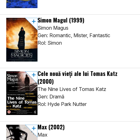
Simon Magul
(1999)
Simon Magus
Gen: Romantic, Mister, Fantastic
Rol: Simon
Cele nouă vieți ale lui Tomas Katz
(2000)
The Nine Lives of Tomas Katz
Gen: Dramă
Rol: Hyde Park Nutter
Max
(2002)
Max