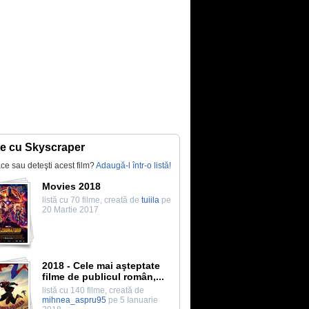
te cu Skyscraper
lace sau deteşti acest film?
Adaugă-l într-o listă!
Movies 2018
listă cu 70 filme, creată de
tuiila
pe
20 Martie 2017
2018 - Cele mai aşteptate
filme de publicul român,...
listă cu 140 filme, creată de
mihnea_aspru95
pe 5 Ianuarie