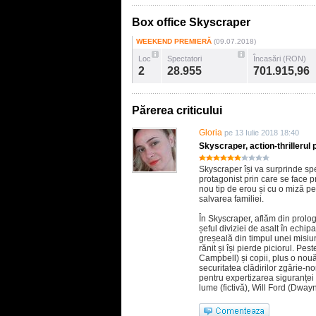
Box office Skyscraper
WEEKEND PREMIERĂ
(09.07.2018)
Loc
Spectatori
Încasări (RON)
2
28.955
701.915,96
Părerea criticului
Gloria
pe 13 Iulie 2018 18:40
Skyscraper, action-thrillerul 
Skyscraper își va surprinde spe
protagonist prin care se face p
nou tip de erou și cu o miză pe
salvarea familiei.
În Skyscraper, aflăm din prol
șeful diviziei de asalt în echip
greșeală din timpul unei misiuni
rănit și își pierde piciorul. Pe
Campbell) și copii, plus o nou
securitatea clădirilor zgârie-no
pentru expertizarea siguranței 
lume (fictivă), Will Ford (Dw