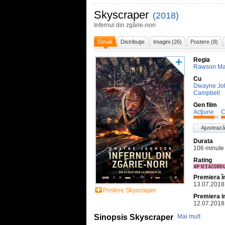
Skyscraper
(2018)
Infernul din zgârie-nori
Detalii
Distribuţie
Imagini (26)
Postere (8)
Regia
Rawson Mar
Cu
Dwayne Jo
Campbell
Gen film
Acţiune
C
Ajustează
Durata
106 minute
Rating
Premiera 
13.07.2018
Postere Skyscraper
Premiera i
12.07.2018
Sinopsis Skyscraper
Mai mult