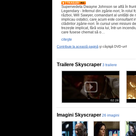
Supervedeta Dwayne Johnson se află în fruntea
Legendary - Infernul din zgârie-nori, în rolul 
război, Will Sawyer, comandant al unității de n
implicau ostatici, care acum este consultant 
clădirilor zgârie-nori. În cursul unei misiuni 
trezește implicat, fără voia lui, într-un incendi
care fusese chemat să o…
citeşte
Contribuie la această pagină
şi câştigă DVD-uri!
Trailere Skyscraper
3 trailere
02:28
Imagini Skyscraper
26 imagini