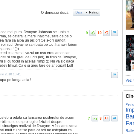
Ordonează după
Data
Rating
i cea mai pura. Dwayne Johnson se lupta cu
9
10
sarma, se catara la mare inaltime, sare de pe o
tea fara sa aiba un picior! Ce s-o fi gandit
 voinicul Dwayne sa-i bata pe toti, hai sa-i taiem
spansul! :)))
u cred ca am mai vazut un asa erou american.
isti si era greu de ucis (lol), in timp ce Dwayne,
tii si cu focul in acelasi timp! :)) Nu va zic daca
P
deti filmul. Ca e si greu tare de anticipat! Lol!
rie 2018 18:41
 apa pe langa asta !
Vezi 
Cin
Petri
Imp
Ba
t celebru odata cu lansarea posterului de acum
7
8
bit multe despre legile fizicii si despre
Fa
ului sinucigas realizat de Dwayne. A fost amuzanta
mai mult cu cat se pare ca toti ne asteptam ca
Rail