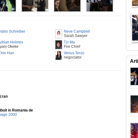
ablo Schreiber
Neve Campbell
Sarah Sawyer
Adrian Holmes
Tzi Ma
jani Okeke
Fire Chief
Chin Han
Venus Terzo
negociator
Art
Ecran
ibuit in Romania de
mage 2000