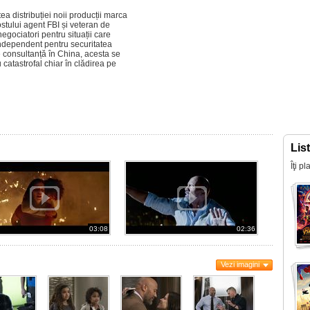
 distribuției noii producții marca
fostului agent FBI și veteran de
egociatori pentru situații care
independent pentru securitatea
de consultanță în China, acesta se
u catastrofal chiar în clădirea pe
Lis
Îţi p
03:08
02:36
Vezi imagini