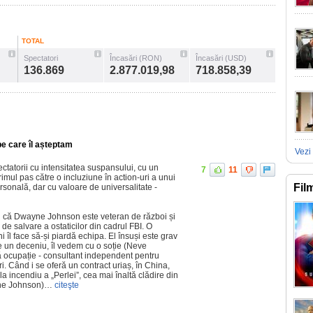
TOTAL
Spectatori
Încasări (RON)
Încasări (USD)
136.869
2.877.019,98
718.858,39
pe care îl așteptam
Vezi 
ctatorii cu intensitatea suspansului, cu un
7
11
rimul pas către o incluziune în action-uri a unui
Fil
rsonală, dar cu valoare de universalitate -
og că Dwayne Johnson este veteran de război și
a de salvare a ostaticilor din cadrul FBI. O
 îl face să-și piardă echipa. El însuși este grav
ste un deceniu, îl vedem cu o soție (Neve
ă ocupație - consultant independent pentru
ri. Când i se oferă un contract uriaș, în China,
la incendiu a „Perlei”, cea mai înaltă clădire din
ayne Johnson)…
citeşte