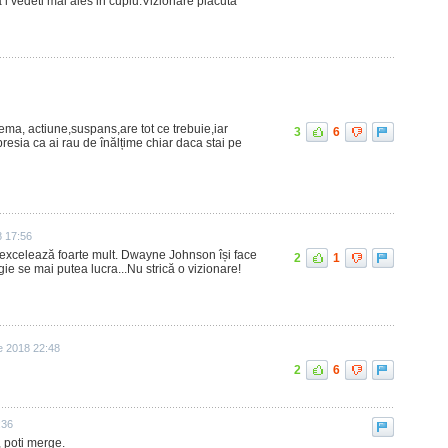
 l vedeti mai ales in cuplu.Vizionare placuta
nema, actiune,suspans,are tot ce trebuie,iar
3
6
resia ca ai rau de înălțime chiar daca stai pe
8 17:56
u excelează foarte mult. Dwayne Johnson își face
2
1
gie se mai putea lucra...Nu strică o vizionare!
ie 2018 22:48
2
6
:36
, poti merge.