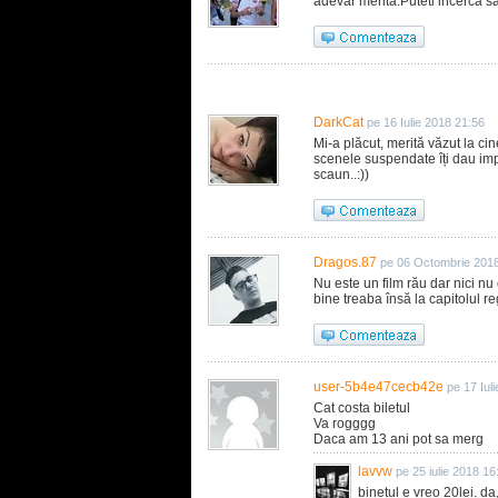
adevar merita.Puteti incerca sa
DarkCat
pe 16 Iulie 2018 21:56
Mi-a plăcut, merită văzut la ci
scenele suspendate îți dau imp
scaun..:))
Dragos.87
pe 06 Octombrie 201
Nu este un film rău dar nici n
bine treaba însă la capitolul re
user-5b4e47cecb42e
pe 17 Iul
Cat costa biletul
Va rogggg
Daca am 13 ani pot sa merg
lavvw
pe 25 iulie 2018 16
binetul e vreo 20lei. da