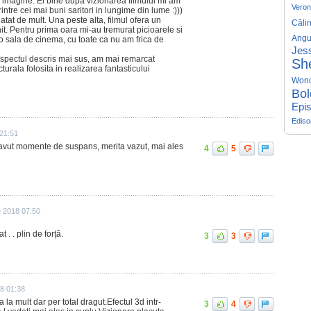
a imagine. Ei bine dupa vizionarea filmului mi am
Veron
tre cei mai buni saritori in lungime din lume :)))
atat de mult. Una peste alta, filmul ofera un
Căli
it. Pentru prima oara mi-au tremurat picioarele si
Angu
-o sala de cinema, cu toate ca nu am frica de
Jess
aspectul descris mai sus, am mai remarcat
Sh
turala folosita in realizarea fantasticului
Won
Bol
Epis
Edis
21:51
 a avut momente de suspans, merita vazut, mai ales
4
5
e 2018 07:50
. . plin de forță.
3
3
18 01:38
a la mult dar per total dragut.Efectul 3d intr-
3
4