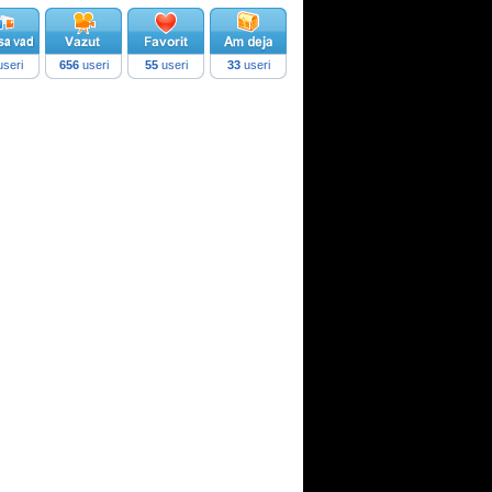
seri
656
useri
55
useri
33
useri