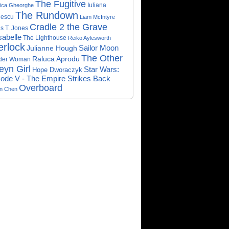
The Fugitive
Iuliana
ica Gheorghe
The Rundown
nescu
Liam McIntyre
Cradle 2 the Grave
s T. Jones
abelle
The Lighthouse
Reiko Aylesworth
erlock
Sailor Moon
Julianne Hough
The Other
Raluca Aprodu
der Woman
eyn Girl
Star Wars:
Hope Dworaczyk
ode V - The Empire Strikes Back
Overboard
on Chen