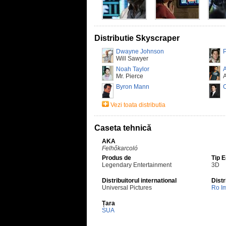
Distributie Skyscraper
Dwayne Johnson
P
Will Sawyer
Noah Taylor
Mr. Pierce
A
Byron Mann
Vezi toata distributia
Caseta tehnică
AKA
Felhőkarcoló
Produs de
Tip 
Legendary Entertainment
3D
Distribuitorul international
Distr
Universal Pictures
Ro I
Țara
SUA