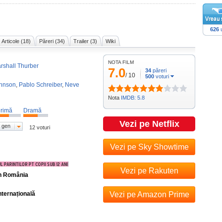
626
u
Articole (18)
Păreri (34)
Trailer (3)
Wiki
NOTA FILM
shall Thurber
7.0
34
păreri
/
10
500
voturi
hnson
,
Pablo Schreiber
,
Neve
Nota
IMDB: 5.8
rimă
Dramă
Vezi pe Netflix
 gen
12 voturi
Vezi pe Sky Showtime
Vezi pe Rakuten
în România
nternațională
Vezi pe Amazon Prime