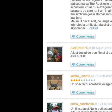
posterul sa fi exagerat cu ace
dat seama ca The Rock este prin
si posterul chiar nu a exagerat 
suspans pe care rar l-am intaln
am simtit un gol in stomac intr
inaltime.
Mai mult decat atat, pe langa 
tehnologia arhitecturala si struc
skyscraper.…
citeşte
AlexBoSS74
pe 01 August 2018 
A fost destul de bun filmul si
este si 3D!!
lavara_laiarna
pe 07 Septembri
Un spectacol acrobatic exagerat 
anica_constantin
pe 17 Iulie 20
Un film.placut.Nu te poti astept