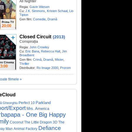
All Nighter
Regia:
Gavin Wiesen
Cu:
J.K. Simmons
,
Kristen Schaal
,
Lio
Tipton
Gen film:
Comedie
,
Dramă
Prima TV
20:00
Closed Circuit
(2013)
Conspirația
Regia:
John Crowley
Cu:
Eric Bana
,
Rebecca Hall
,
Jim
Broadbent
Gen film:
Crimă
,
Dramă
,
Mister
,
ro Cinema
Thriller
23:00
Distribuitor:
Ro Image 2000
,
Prorom
toate filmele »
eCloud
Parkland
Perfect 10
că Gheorghiu
ort/Export
Mrs. America
rbapapa - One Big Happy
mily
Coconut The Little Dragon 3D
The
Defiance
way Man
Animal Factory