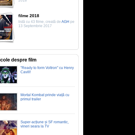
2018
filme 2018
listă cu 43 filme, creată de
AGH
pe
13 Septembrie 2017
icole despre film
"Ready to form Voltron" cu Henry
Cavill!
Mortal Kombat prinde viață cu
primul trailer
Super-acțiune și SF romantic,
vineri seara la TV