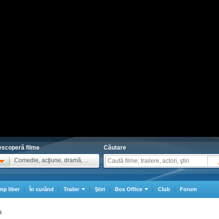
scoperă filme
Căutare
Comedie, acţiune, dramă, ...
mp liber
În curând
Trailer
Ştiri
Box Office
Club
Forum
i