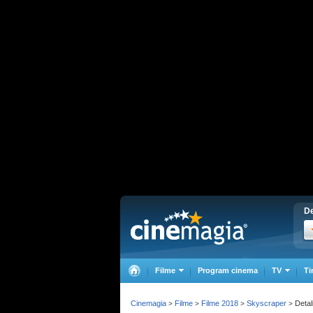
De
Filme
Program cinema
TV
Ti
Cinemagia
Filme
Filme 2018
Skyscraper
Detali
>
>
>
>