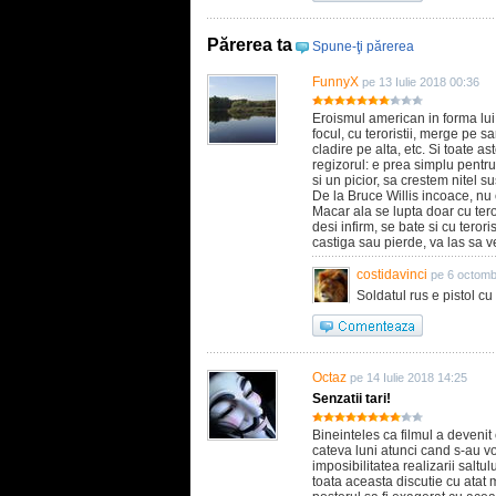
Părerea ta
Spune-ţi părerea
FunnyX
pe 13 Iulie 2018 00:36
Eroismul american in forma lu
focul, cu teroristii, merge pe 
cladire pe alta, etc. Si toate as
regizorul: e prea simplu pentru
si un picior, sa crestem nitel su
De la Bruce Willis incoace, n
Macar ala se lupta doar cu teror
desi infirm, se bate si cu teroris
castiga sau pierde, va las sa ve
costidavinci
pe 6 octomb
Soldatul rus e pistol cu
Octaz
pe 14 Iulie 2018 14:25
Senzatii tari!
Bineinteles ca filmul a deveni
cateva luni atunci cand s-au vor
imposibilitatea realizarii salt
toata aceasta discutie cu atat 