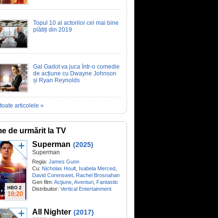
Topul 10 al actorilor cel mai bine
plătiți din 2019
Gal Gadot va juca într-o comedie
de acțiune cu Dwayne Johnson
și Ryan Reynolds
toate articolele »
me de urmărit la TV
Superman
(2025)
Superman
Regia:
James Gunn
Cu:
Nicholas Hoult
,
Isabela Merced
,
,
David Corenswet
Rachel Brosnahan
Gen film:
Acţiune
,
Aventuri
,
Fantastic
HBO 2
Distribuitor:
Vertical Entertainment
18:20
All Nighter
(2017)