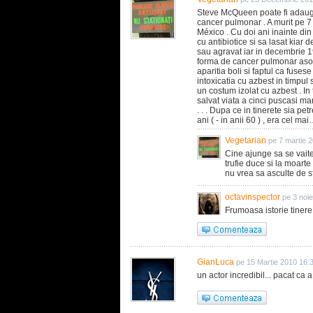
Steve McQueen poate fi adaugat s
cancer pulmonar . A murit pe 7
México . Cu doi ani inainte din
cu antibiotice si sa lasat kiar d
sau agravat iar in decembrie 1
forma de cancer pulmonar asoci
aparitia boli si faptul ca fusese
intoxicatia cu azbest in timpul 
un costum izolat cu azbest . In 
salvat viata a cinci puscasi mar
. . . Dupa ce in tinerete sia pet
ani ( - in anii 60 ) , era cel ma
Vegetarian
pe 7 martie 
Cine ajunge sa se vait
trufie duce si la moarte
nu vrea sa asculte de sf
octavinspector
pe 3 noi
Frumoasa istorie tinere.
GianLuca
pe 15 Martie 2010 16:
un actor incredibil... pacat ca a