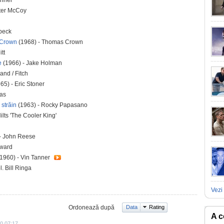
onner
ter McCoy
beck
 Crown
(1968) - Thomas Crown
tt
e
(1966) - Jake Holman
and / Fitch
65) - Eric Stoner
as
 străin
(1963) - Rocky Papasano
ilts 'The Cooler King'
- John Reese
oward
1960) - Vin Tanner
. Bill Ringa
Vezi 
Ordonează după
Data
Rating
A c
0 07:17