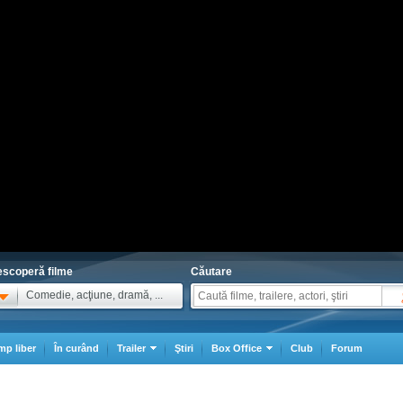
scoperă filme
Căutare
Comedie, acţiune, dramă, ...
mp liber
În curând
Trailer
Ştiri
Box Office
Club
Forum