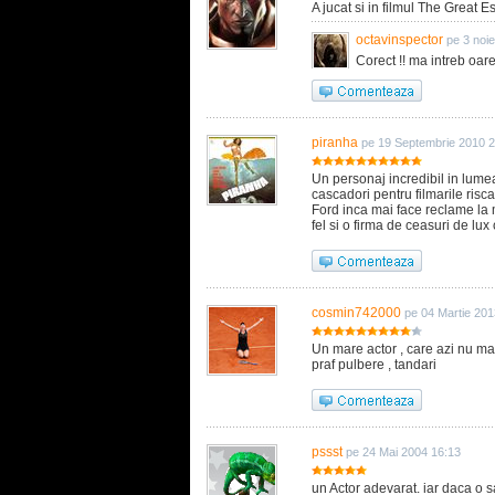
A jucat si in filmul The Great 
octavinspector
pe 3 noi
Corect !! ma intreb oare
piranha
pe 19 Septembrie 2010 2
Un personaj incredibil in lumea
cascadori pentru filmarile risca
Ford inca mai face reclame la
fel si o firma de ceasuri de lu
cosmin742000
pe 04 Martie 201
Un mare actor , care azi nu mai
praf pulbere , tandari
pssst
pe 24 Mai 2004 16:13
un Actor adevarat. iar daca o sa