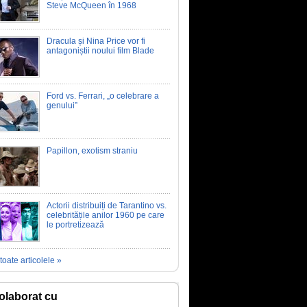
Steve McQueen în 1968
Dracula și Nina Price vor fi
antagoniștii noului film Blade
Ford vs. Ferrari, „o celebrare a
genului”
Papillon, exotism straniu
Actorii distribuiți de Tarantino vs.
celebritățile anilor 1960 pe care
le portretizează
toate articolele »
olaborat cu