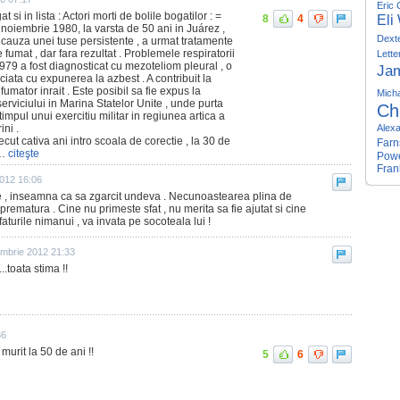
Eric 
i in lista : Actori morti de bolile bogatilor : =
Eli
8
4
 noiembrie 1980, la varsta de 50 ani in Juárez ,
Dext
 cauza unei tuse persistente , a urmat tratamente
e fumat , dar fara rezultat . Problemele respiratorii
Lett
979 a fost diagnosticat cu mezoteliom pleural , o
Ja
ata cu expunerea la azbest . A contribuit la
 fumator inrait . Este posibil sa fie expus la
Micha
serviciului in Marina Statelor Unite , unde purta
Ch
timpul unui exercitiu militar in regiunea artica a
ini .
Alex
recut cativa ani intro scoala de corectie , la 30 de
Farn
i…
citeşte
Pow
Fran
2012 16:06
e , inseamna ca sa zgarcit undeva . Necunoastearea plina de
 prematura . Cine nu primeste sfat , nu merita sa fie ajutat si cine
aturile nimanui , va invata pe socoteala lui !
embrie 2012 21:33
..toata stima !!
36
 murit la 50 de ani !!
5
6