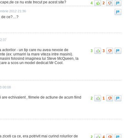
Escape,de ce nu este trecut pe acest site?
4
2
embrie 2012 21:36
 de ce?....?
2:37
 actorilor - un tip care nu avea nevoie de
3
3
nte (ex: urmariri la mare viteza intre masini).
 masini folosind imaginea lui Steve McQueen, la
x care a scos un model dedicat Mr Cool.
3 00:08
 are echivalent , filmele de actiune de acum fiind
2
1
 ziceti ca ce, era potrivit mai curind rolurilor de
2
4