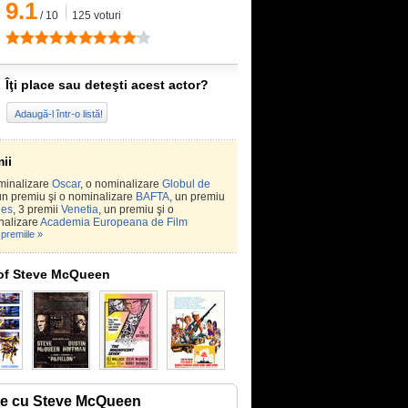
9.1
/
10
125
voturi
Îţi place sau deteşti acest actor?
Adaugă-l într-o listă!
ii
minalizare
Oscar
, o nominalizare
Globul de
 un premiu şi o nominalizare
BAFTA
, un premiu
es
, 3 premii
Venetia
, un premiu şi o
nalizare
Academia Europeana de Film
premiile »
of Steve McQueen
te cu Steve McQueen