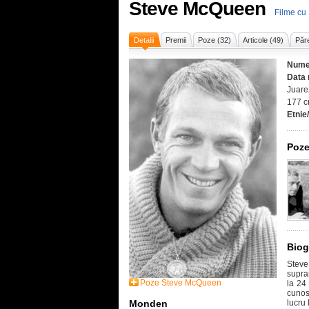
Steve McQueen
Filme cu
Detalii
Premii
Poze (32)
Articole (49)
Păre
Nume
Data 
Juare
177 c
Etnie
Poze
Biog
Stev
supra
Poze Steve McQueen
la 24
cunosc
Monden
lucru 