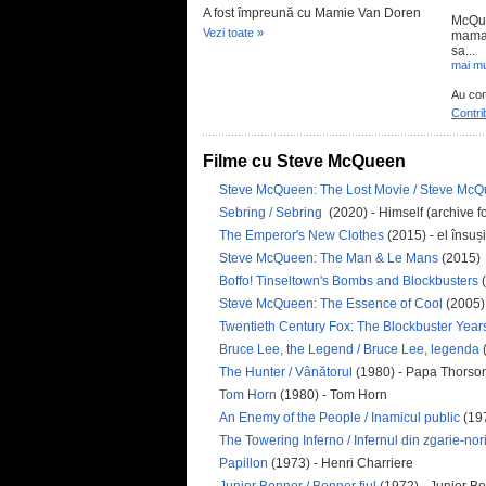
A fost împreună cu Mamie Van Doren
McQue
Vezi toate »
mama 
sa...
mai mu
Au con
Contri
Filme cu Steve McQueen
Steve McQueen: The Lost Movie / Steve McQu
Sebring / Sebring
(2020) - Himself (archive f
The Emperor's New Clothes
(2015) - el însuși
Steve McQueen: The Man & Le Mans
(2015)
Boffo! Tinseltown's Bombs and Blockbusters
Steve McQueen: The Essence of Cool
(2005)
Twentieth Century Fox: The Blockbuster Yea
Bruce Lee, the Legend / Bruce Lee, legenda
The Hunter / Vânătorul
(1980) - Papa Thorso
Tom Horn
(1980) - Tom Horn
An Enemy of the People / Inamicul public
(197
The Towering Inferno / Infernul din zgarie-nor
Papillon
(1973) - Henri Charriere