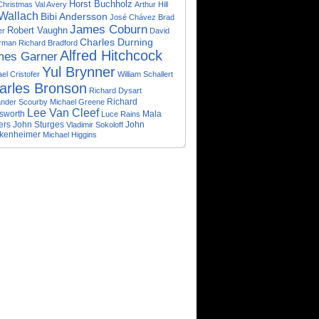
Horst Buchholz
Christmas
Val Avery
Arthur Hill
 Wallach
Bibi Andersson
José Chávez
Brad
James Coburn
Robert Vaughn
er
David
Charles Durning
erman
Richard Bradford
Alfred Hitchcock
mes Garner
Yul Brynner
el Cristofer
William Schallert
arles Bronson
Richard Dysart
Richard
ander Scourby
Michael Greene
Lee Van Cleef
sworth
Mala
Luce Rains
ers
John Sturges
John
Vladimir Sokoloff
kenheimer
Michael Higgins