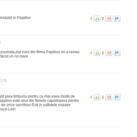
rmidabil in Papillon
4
2
1
uciumata,dar rolul din filmul Papillon mi-a ramas
4
2
 facut un rol mare
13:05
rit prea timpuriu pentru ca mai avea multe de
4
2
Pappilon este unul din filmele capodopera pentru
de orice sacrificiu! Esti in sufletele noastre
Bruce-Lee!