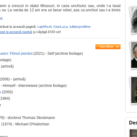
en a crescut in statul Missouri, in casa unchiului sau, unde l-a lasat
sa. La varsta de 12 ani era un tanar rebel, asa ca unchiul sau l-a trimis
lt
tribuit la această pagină:
cap94xxll
,
GianLuca
,
Iulidesprefilme
buie la această pagină
şi câştigă DVD-uri!
Vezi filme
een: Filmul pierdut
(2021) - Self (archive footage)
ootage)
 (arhivă)
(2006) - (arhivă)
 - Himself - Interviewee (archive footage)
rs
(2000)
(1984)
n
8) - doctorul Thomas Stockmann
De
i
(1974) - Michael O'Hallorhan