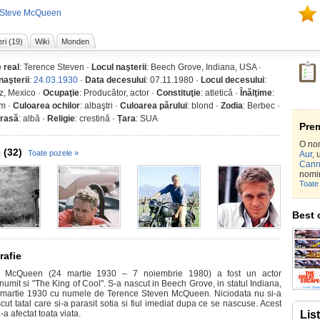
 Steve McQueen
ri (19)
Wiki
Monden
 real
: Terence Steven ·
Locul naşterii
: Beech Grove, Indiana, USA ·
naşterii
:
24.03.1930
·
Data decesului
: 07.11.1980 ·
Locul decesului
:
z, Mexico ·
Ocupaţie
: Producător, actor ·
Constituţie
: atletică ·
Înălţime
:
m ·
Culoarea ochilor
: albaştri ·
Culoarea părului
: blond ·
Zodia
: Berbec ·
/rasă
: albă ·
Religie
: crestină ·
Țara
: SUA
Prem
O no
 (32)
Toate pozele »
Aur
,
Cann
nomi
Toate 
Best 
rafie
e McQueen (24 martie 1930 – 7 noiembrie 1980) a fost un actor
numit si "The King of Cool". S-a nascut in Beech Grove, in statul Indiana,
 martie 1930 cu numele de Terence Steven McQueen. Niciodata nu si-a
ut tatal care si-a parasit sotia si fiul imediat dupa ce se nascuse. Acest
l-a afectat toata viata.
Lis