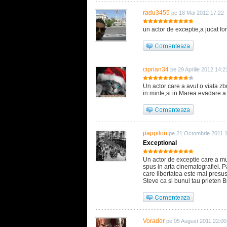
radu3455
pe 18 Mai 2012 17:22
un actor de exceptie,a jucat fo
ciprian34
pe 29 Aprilie 2012 14:2
Un actor care a avut o viata zb
in minte,si in Marea evadare a
pappilon
pe 21 Octombrie 2011 
Exceptional
Un actor de exceptie care a mu
spus in arta cinematografiei. 
care libertatea este mai presus 
Steve ca si bunul tau prieten 
Vorador
pe 05 August 2011 22:00