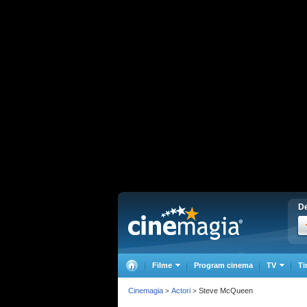
De
Filme
Program cinema
TV
Ti
Cinemagia
Actori
Steve McQueen
>
>