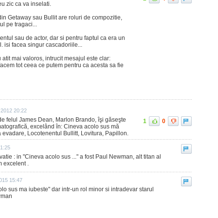
u zic ca va inselati.
 din Getaway sau Bullit are roluri de compozitie,
l pe tragaci...
ntul sau de actor, dar si pentru faptul ca era un
l. isi facea singur cascadoriile...
 atit mai valoros, intrucit mesajul este clar:
a facem tot ceea ce putem pentru ca acesta sa fie
 2012 20:22
, de felul James Dean, Marlon Brando, îşi găseşte
1
0
ematografică, excelând în: Cineva acolo sus mă
 evadare, Locotenentul Bullitt, Lovitura, Papillon.
21:25
tie : in "Cineva acolo sus ..." a fost Paul Newman, alt titan al
m excelent .
2015 15:47
olo sus ma iubeste" dar intr-un rol minor si intradevar starul
ewman