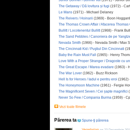
Junior Bonner / Bonner fiul
(1972) - Junior B
The Getaway / Dă lovitura și fugi
(1972) - Car
Le Mans
(1971) - Michael Delaney
The Reivers / Hoinarii
(1969) - Boon Hoggan
The Thomas Crown Affair / Afacerea Thomas
Bullitt / Locotenentul Bullitt
(1968) - Frank Bulli
The Sand Pebbles / Canoniera de pe Yangtz
Nevada Smith
(1966) - Nevada Smith / Max S
The Cincinnati Kid / Puştiul Din Cincinnati
(19
Baby the Rain Must Fall
(1965) - Henry Thom
Love With a Proper Stranger / Dragoste cu un
The Great Escape / Marea evadare
(1963) - H
The War Lover
(1962) - Buzz Rickson
Hell Is for Heroes / Iadul e pentru eroi
(1962) 
The Honeymoon Machine
(1961) - Fergie H
The Magnificent Seven / Cei șapte magnifici
(
Never So Few / Compania Burma
(1959) - Cpl
Vezi toate filmele
Părerea ta
Spune-ţi părerea
Vegetarian
pe 23 Decembrie 201