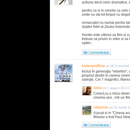
actiune decit celor dramatice, e
pentru ca si in rolurile ca cele
unde nu sta tot timpul cu degetu
remarcabil nu numai pentru tale
slujitor fidel al Zeului Automobi
Hunter este ultimul sa film si cu
trebuie sa privim in viitor si s
optim...
Iulidesprefilme
pe 08 Octombrie
Inclus în generaţia "rebelilor"
propriul destin în cariera cin
iubeşte, Cei 7 magnifici, Marea
defav
pe 1 august 2013 
Corect,cu o mica observa
cinema-ului , intr-un fil
olteanubr
pe 25 martie 
A jucat si in "Cineva ac
filmului a fost Paul N