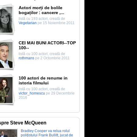
Actori morți de bolile
bogaților : cancere ,...
listă cu 193 actori, creată de
Vegetarian
pe 15 Noiembrie 2011
CEI MAI BUNI ACTORI--TOP
100--
listă cu 100 actori, creată de
rothmans
pe 2 Octombrie 2011
100 actori de renume in
istoria filmului
listă cu 100 actori, creată de
victor_homescu
pe 29 Decembrie
2016
spre Steve McQueen
Bradley Cooper va relua rolul
polițistului Frank Bullitt, jucat de