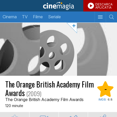
DESCARCA
APLICATIA
Cinema
TV
Filme
Seriale
The Orange British Academy Film
-
Awards
(2009)
The Orange British Academy Film Awards
IMDB:
6.8
120 minute