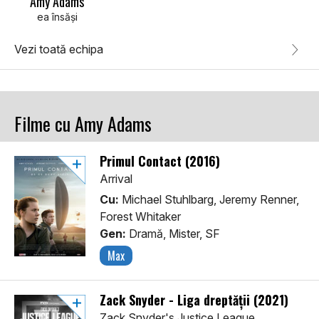
Amy Adams
ea însăși
Vezi toată echipa
Filme cu Amy Adams
Primul Contact (2016)
Arrival
Cu:
Michael Stuhlbarg, Jeremy Renner,
Forest Whitaker
Gen:
Dramă, Mister, SF
Max
Zack Snyder - Liga dreptății (2021)
Zack Snyder's Justice League