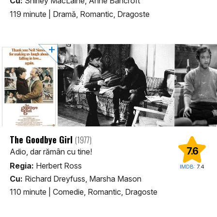
Cu:
Shirley MacLaine, Anne Bancroft
119 minute
|
Dramă, Romantic, Dragoste
The Goodbye Girl
(1977)
7.6
Adio, dar rămân cu tine!
Regia:
Herbert Ross
IMDB:
7.4
Cu:
Richard Dreyfuss, Marsha Mason
110 minute
|
Comedie, Romantic, Dragoste