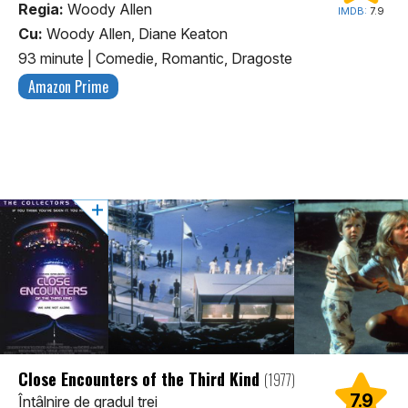
Regia:
Woody Allen
IMDB:
7.9
Cu:
Woody Allen, Diane Keaton
93 minute
|
Comedie, Romantic, Dragoste
Amazon Prime
Close Encounters of the Third Kind
(1977)
7.9
Întâlnire de gradul trei