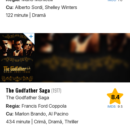
Cu:
Alberto Sordi, Shelley Winters
122 minute
|
Dramă
The Godfather Saga
(1977)
8.4
The Godfather Saga
Regia:
Francis Ford Coppola
IMDB:
9.5
Cu:
Marlon Brando, Al Pacino
434 minute
|
Crimă, Dramă, Thriller