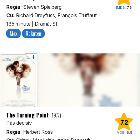
Regia:
Steven Spielberg
IMDB:
7.6
Cu:
Richard Dreyfuss, François Truffaut
135 minute
|
Dramă, SF
Max
Rakuten
The Turning Point
(1977)
7.2
Pas decisiv
Regia:
Herbert Ross
IMDB:
6.8