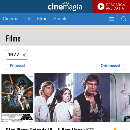
DESCARCA
APLICATIA
Cinema
TV
Filme
Seriale
Filme
1977
Filtrează
Ordonează
Star Wars: Episode IV - A New Hope