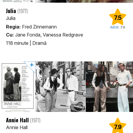
Julia
(1977)
7.5
Julia
Regia:
Fred Zinnemann
IMDB:
7.0
Cu:
Jane Fonda, Vanessa Redgrave
118 minute
|
Dramă
Annie Hall
(1977)
7.9
Annie Hall