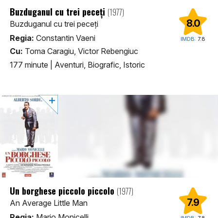
Buzduganul cu trei peceți
(1977)
8.0
Buzduganul cu trei peceți
Regia:
Constantin Vaeni
IMDB:
7.8
Cu:
Toma Caragiu, Victor Rebengiuc
177 minute
|
Aventuri, Biografic, Istoric
Un borghese piccolo piccolo
(1977)
7.9
An Average Little Man
Regia:
Mario Monicelli
IMDB:
7.8