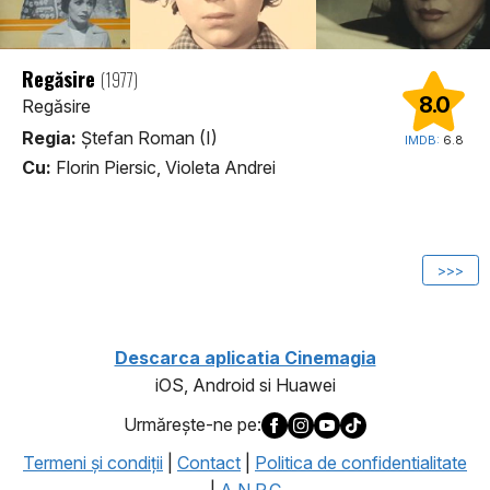
Regăsire
(1977)
8.0
Regăsire
Regia:
Ștefan Roman (I)
IMDB:
6.8
Cu:
Florin Piersic, Violeta Andrei
1
>>>
Descarca aplicatia Cinemagia
iOS, Android si Huawei
Urmăreşte-ne pe:
Termeni şi condiţii
|
Contact
|
Politica de confidentialitate
|
A.N.P.C