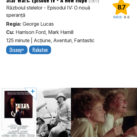
(1977)
8.7
Războiul stelelor - Episodul IV: O nouă
speranță
IMDB:
8.6
Regia:
George Lucas
Cu:
Harrison Ford, Mark Hamill
125 minute
|
Acţiune, Aventuri, Fantastic
Disney+
Rakuten