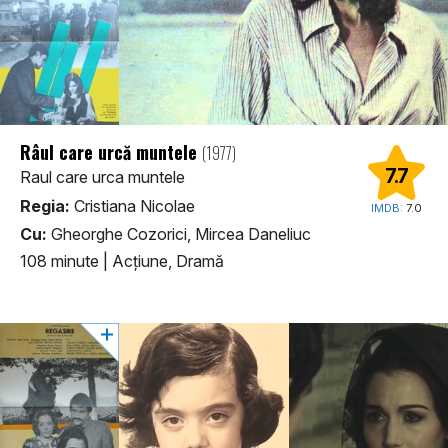
Râul care urcă muntele
(1977)
7.7
Raul care urca muntele
Regia:
Cristiana Nicolae
IMDB:
7.0
Cu:
Gheorghe Cozorici, Mircea Daneliuc
108 minute
|
Acţiune, Dramă