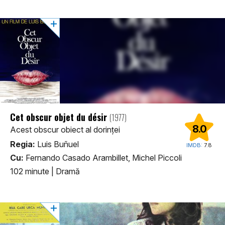
Cet obscur objet du désir
(1977)
8.0
Acest obscur obiect al dorinței
Regia:
Luis Buñuel
IMDB:
7.8
Cu:
Fernando Casado Arambillet, Michel Piccoli
102 minute
|
Dramă