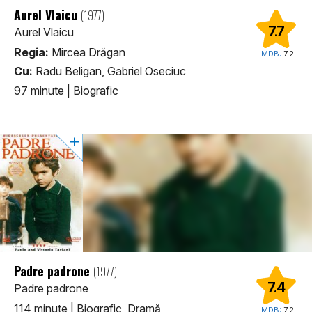
Aurel Vlaicu
(1977)
7.7
Aurel Vlaicu
Regia:
Mircea Drăgan
IMDB:
7.2
Cu:
Radu Beligan, Gabriel Oseciuc
97 minute
|
Biografic
Padre padrone
(1977)
7.4
Padre padrone
114 minute
|
Biografic, Dramă
IMDB:
7.2