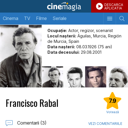
DESCARCA
APLICATIA
Cinema
TV
Filme
Seriale
Ocupație:
Actor, regizor, scenarist
Locul naşterii:
Águilas, Murcia, Región
de Murcia, Spain
Data naşterii:
08.03.1926 (75 ani)
Data decesului:
29.08.2001
Francisco Rabal
7.9
Votează
Comentarii (3)
VEZI COMENTARIILE