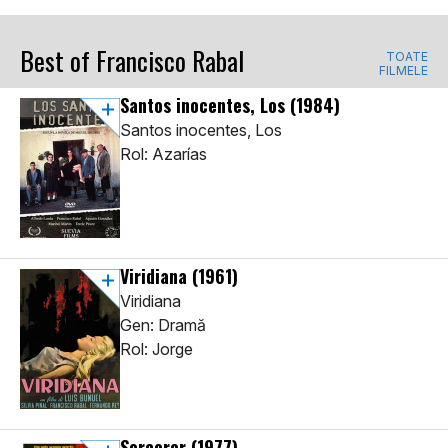
Best of Francisco Rabal
TOATE
FILMELE
Santos inocentes, Los
(1984)
Santos inocentes, Los
Rol: Azarías
Viridiana
(1961)
Viridiana
Gen: Dramă
Rol: Jorge
Sorcerer
(1977)