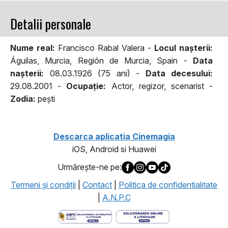
Detalii personale
Nume real:
Francisco Rabal Valera -
Locul naşterii:
Águilas, Murcia, Región de Murcia, Spain -
Data
naşterii:
08.03.1926 (75 ani) -
Data decesului:
29.08.2001 -
Ocupaţie:
Actor, regizor, scenarist -
Zodia:
peşti
Descarca aplicatia Cinemagia
iOS, Android si Huawei
Urmăreşte-ne pe:
Termeni şi condiţii
|
Contact
|
Politica de confidentialitate
|
A.N.P.C