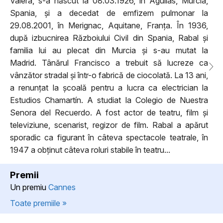
Valera, s-a născut la 08.03.1926, în Aguilas, Murcia,
Spania, și a decedat de emfizem pulmonar la
29.08.2001, în Merignac, Aquitane, Franța. În 1936,
după izbucnirea Războiului Civil din Spania, Rabal și
familia lui au plecat din Murcia și s-au mutat la
Madrid. Tânărul Francisco a trebuit să lucreze ca
vânzător stradal și într-o fabrică de ciocolată. La 13 ani,
a renunțat la școală pentru a lucra ca electrician la
Estudios Chamartín. A studiat la Colegio de Nuestra
Senora del Recuerdo. A fost actor de teatru, film și
televiziune, scenarist, regizor de film. Rabal a apărut
sporadic ca figurant în câteva spectacole teatrale, în
1947 a obținut câteva roluri stabile în teatru...
Premii
Un premiu
Cannes
Toate premiile »