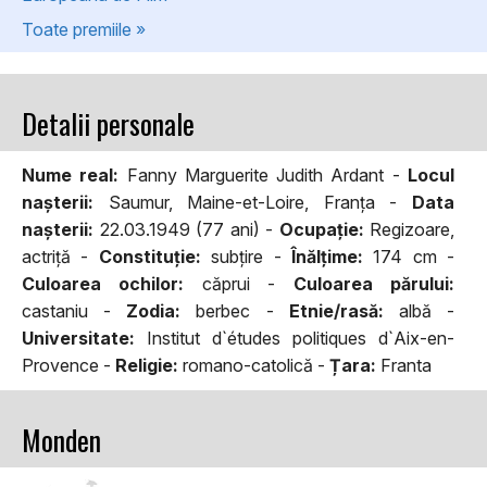
Toate premiile »
Detalii personale
Nume real:
Fanny Marguerite Judith Ardant -
Locul
naşterii:
Saumur, Maine-et-Loire, Franța -
Data
naşterii:
22.03.1949 (77 ani) -
Ocupaţie:
Regizoare,
actriţă -
Constituţie:
subţire -
Înălţime:
174 cm -
Culoarea ochilor:
căprui -
Culoarea părului:
castaniu -
Zodia:
berbec -
Etnie/rasă:
albă -
Universitate:
Institut d`études politiques d`Aix-en-
Provence -
Religie:
romano-catolică -
Țara:
Franta
Monden