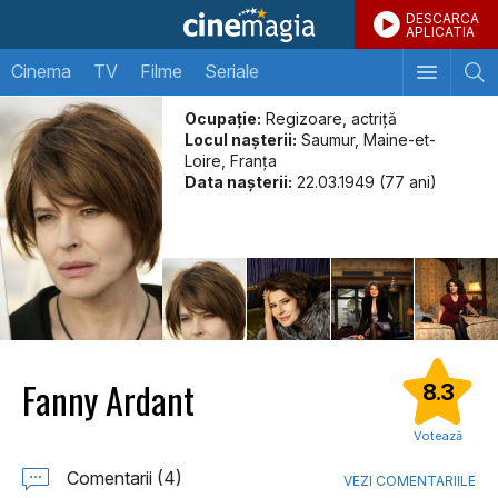
DESCARCA
APLICATIA
Cinema
TV
Filme
Seriale
Ocupație:
Regizoare, actriţă
Locul naşterii:
Saumur, Maine-et-
Loire, Franța
Data naşterii:
22.03.1949 (77 ani)
Fanny Ardant
8.3
Votează
Comentarii (4)
VEZI COMENTARIILE