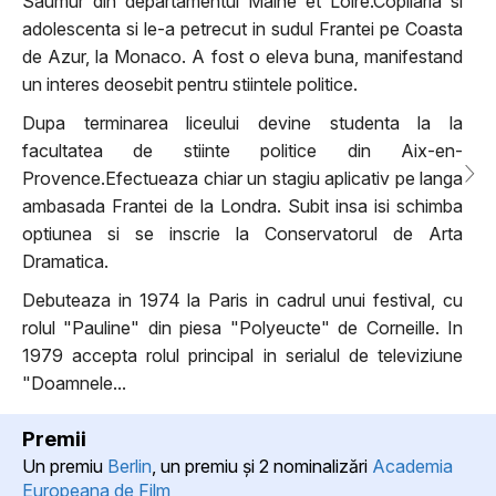
Saumur din departamentul Maine et Loire.Copilaria si
adolescenta si le-a petrecut in sudul Frantei pe Coasta
de Azur, la Monaco. A fost o eleva buna, manifestand
un interes deosebit pentru stiintele politice.
Dupa terminarea liceului devine studenta la la
facultatea de stiinte politice din Aix-en-
Provence.Efectueaza chiar un stagiu aplicativ pe langa
ambasada Frantei de la Londra. Subit insa isi schimba
optiunea si se inscrie la Conservatorul de Arta
Dramatica.
Debuteaza in 1974 la Paris in cadrul unui festival, cu
rolul "Pauline" din piesa "Polyeucte" de Corneille. In
1979 accepta rolul principal in serialul de televiziune
"Doamnele...
Premii
Un premiu
Berlin
, un premiu şi 2 nominalizări
Academia
Europeana de Film