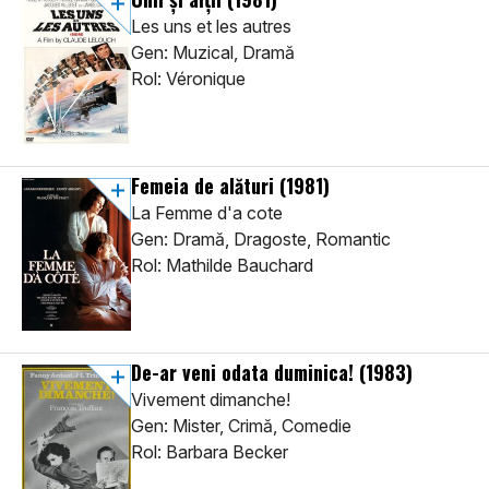
Les uns et les autres
Gen: Muzical, Dramă
Rol: Véronique
Femeia de alături
(1981)
La Femme d'a cote
Gen: Dramă, Dragoste, Romantic
Rol: Mathilde Bauchard
De-ar veni odata duminica!
(1983)
Vivement dimanche!
Gen: Mister, Crimă, Comedie
Rol: Barbara Becker