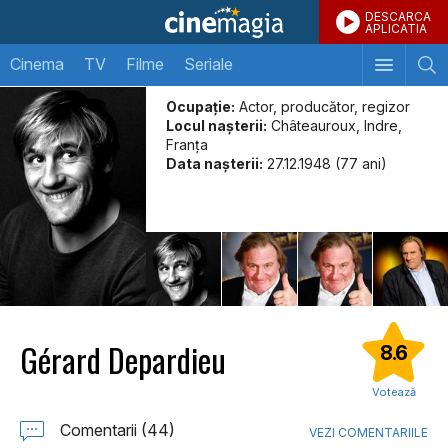
DESCARCA
APLICATIA
Cinema
TV
Filme
Seriale
Ocupație:
Actor, producător, regizor
Locul naşterii:
Châteauroux, Indre,
Franța
Data naşterii:
27.12.1948 (77 ani)
Gérard Depardieu
8.6
Votează
Comentarii (44)
VEZI COMENTARIILE