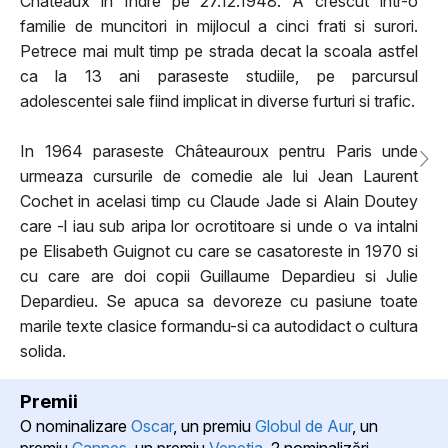
Chateaux in Indre pe 27.12.1948. A crescut intr-o
familie de muncitori in mijlocul a cinci frati si surori.
Petrece mai mult timp pe strada decat la scoala astfel
ca la 13 ani paraseste studiile, pe parcursul
adolescentei sale fiind implicat in diverse furturi si trafic.
In 1964 paraseste Châteauroux pentru Paris unde
urmeaza cursurile de comedie ale lui Jean Laurent
Cochet in acelasi timp cu Claude Jade si Alain Doutey
care -l iau sub aripa lor ocrotitoare si unde o va intalni
pe Elisabeth Guignot cu care se casatoreste in 1970 si
cu care are doi copii Guillaume Depardieu si Julie
Depardieu. Se apuca sa devoreze cu pasiune toate
marile texte clasice formandu-si ca autodidact o cultura
solida.
Premii
O nominalizare
Oscar
, un premiu
Globul de Aur
, un
premiu
Cannes
, un premiu
Venetia
, 2 nominalizări