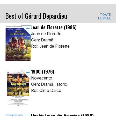
Best of Gérard Depardieu
TOATE
FILMELE
Jean de Florette
(1986)
Jean de Florette
Gen: Dramă
Rol: Jean de Florette
1900
(1976)
Novecento
Gen: Dramă, Istoric
Rol: Olmo Dalcò
Unchiul meu din America
(1980)