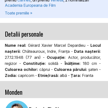
Academia Europeana de Film
Toate premiile »
Detalii personale
Nume real:
Gérard Xavier Marcel Depardieu -
Locul
naşterii:
Châteauroux, Indre, Franța -
Data naşterii:
27.12.1948 (77 ani) -
Ocupaţie:
Actor, producător,
regizor -
Constituţie:
solidă -
Înălţime:
180 cm -
Culoarea ochilor:
căprui -
Culoarea părului:
şaten -
Zodia:
capricorn -
Etnie/rasă:
albă -
Țara:
Franta
Monden