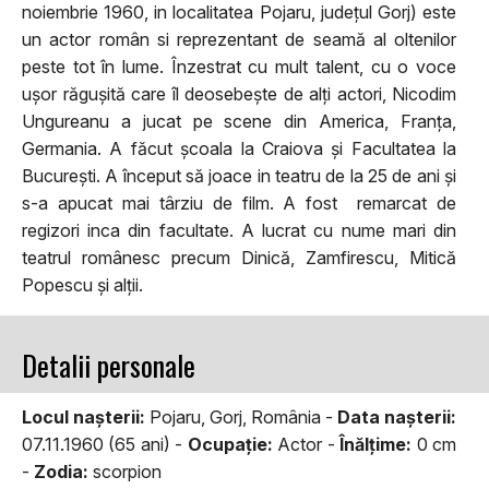
noiembrie 1960, in localitatea Pojaru, județul Gorj) este
un actor român si reprezentant de seamă al oltenilor
peste tot în lume. Înzestrat cu mult talent, cu o voce
ușor răgușită care îl deosebește de alți actori, Nicodim
Ungureanu a jucat pe scene din America, Franța,
Germania. A făcut școala la Craiova și Facultatea la
București. A început să joace in teatru de la 25 de ani și
s-a apucat mai târziu de film. A fost remarcat de
regizori inca din facultate. A lucrat cu nume mari din
teatrul românesc precum Dinică, Zamfirescu, Mitică
Popescu și alții.
Detalii personale
Locul naşterii:
Pojaru, Gorj, România -
Data naşterii:
07.11.1960 (65 ani) -
Ocupaţie:
Actor -
Înălţime:
0 cm
-
Zodia:
scorpion