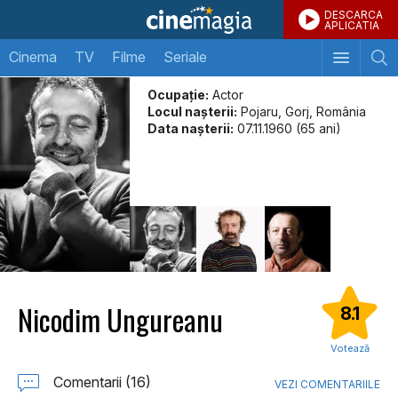
DESCARCA
APLICATIA
Cinema
TV
Filme
Seriale
Ocupație:
Actor
Locul naşterii:
Pojaru, Gorj, România
Data naşterii:
07.11.1960 (65 ani)
Nicodim Ungureanu
8.1
Votează
Comentarii (16)
VEZI COMENTARIILE