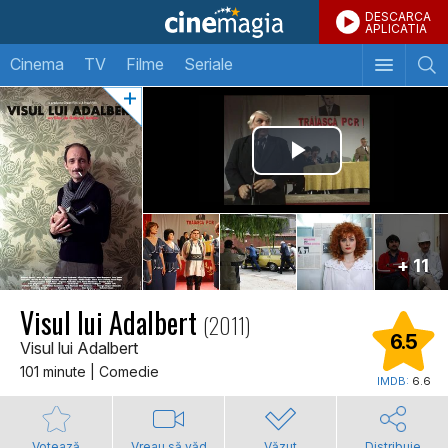
DESCARCA
APLICATIA
Cinema
TV
Filme
Seriale
+ 11
Visul lui Adalbert
(2011)
6.5
Visul lui Adalbert
101 minute | Comedie
IMDB:
6.6
Votează
Vreau să văd
Văzut
Distribuie