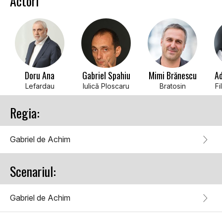
Actori
Doru Ana
Gabriel Spahiu
Mimi Brănescu
Ad
Lefardau
Iulică Ploscaru
Bratosin
Fi
Regia:
Gabriel de Achim
Scenariul:
Gabriel de Achim