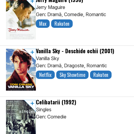
Jerry Maguire
Gen: Dramă, Comedie, Romantic
Max
Rakuten
Vanilla Sky - Deschide ochii
(2001)
Vanilla Sky
Gen: Dramă, Dragoste, Romantic
Netflix
Sky Showtime
Rakuten
Celibatarii
(1992)
Singles
Gen: Comedie