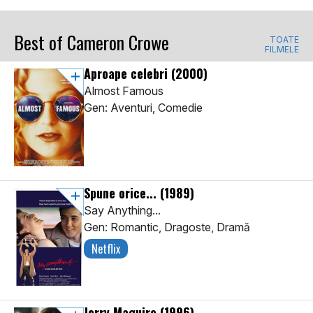
Best of Cameron Crowe
TOATE
FILMELE
Aproape celebri
(2000)
Almost Famous
Gen: Aventuri, Comedie
Spune orice...
(1989)
Say Anything...
Gen: Romantic, Dragoste, Dramă
Netflix
Jerry Maguire
(1996)