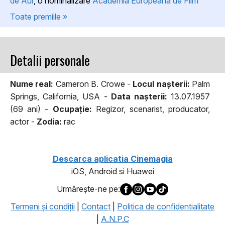
de Aur
, o nominalizare
Academia Europeana de Film
Toate premiile »
Detalii personale
Nume real:
Cameron B. Crowe -
Locul naşterii:
Palm
Springs, California, USA -
Data naşterii:
13.07.1957
(69 ani) -
Ocupaţie:
Regizor, scenarist, producator,
actor -
Zodia:
rac
Descarca aplicatia Cinemagia
iOS, Android si Huawei
Urmăreşte-ne pe:
Termeni şi condiţii
|
Contact
|
Politica de confidentialitate
|
A.N.P.C