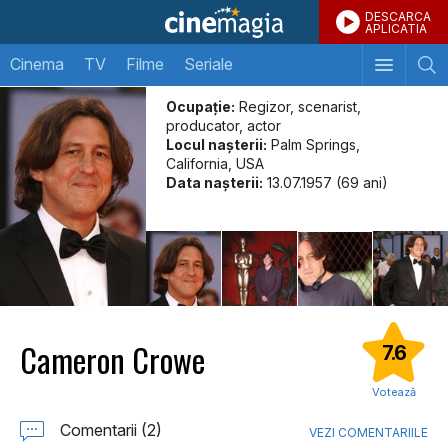
DESCARCA
APLICATIA
Cinema
TV
Filme
Seriale
Ocupație:
Regizor, scenarist,
producator, actor
Locul naşterii:
Palm Springs,
California, USA
Data naşterii:
13.07.1957 (69 ani)
Cameron Crowe
7.6
Votează
Comentarii (2)
VEZI COMENTARIILE