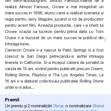
film semi-autobiografic Almost Famous.Inainte de a
realiza Almost Famous, Crowe a mai inregistrat un
mare succes in 1996, atunci cand a realizat scenariul si
regia pentru Jerry Maguire, jucand si rol de producator
pentru acest film. Aceasta productie, care i-a oferit lui
Crowe ocazia sa lucreze pentru prima data cu Tom
Cruise s-a bucurat de un mare succes la publicul din
intreaga lume.
Cameron Crowe s-a nascut la Palm Springs si a fost
crescut la San Diego petrecandu-si astfel intreaga
tinerete in California. Si-a inceput cariera de jurnalist la
varsta de 15 ani, scriind pentru publicatii precum Creem,
Rolling Stone, Playboy si The Los Angeles Times. La
16 ani s-a alaturat colectivului publicatiei Rolling Stone
unde si-a adus...
Premii
Un premiu şi 2 nominalizări
Oscar
, o nominalizare
Globul