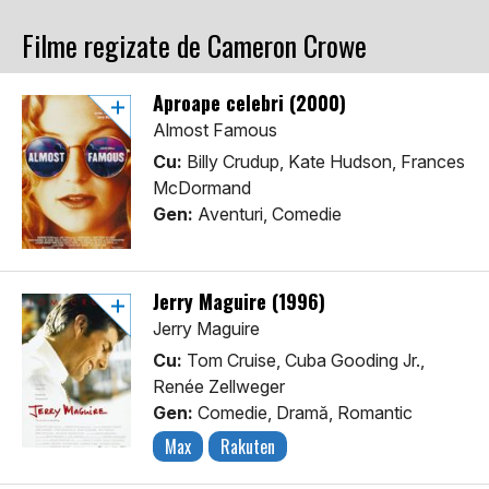
Filme regizate de Cameron Crowe
Aproape celebri (2000)
Almost Famous
Cu:
Billy Crudup, Kate Hudson, Frances
McDormand
Gen:
Aventuri, Comedie
Jerry Maguire (1996)
Jerry Maguire
Cu:
Tom Cruise, Cuba Gooding Jr.,
Renée Zellweger
Gen:
Comedie, Dramă, Romantic
Max
Rakuten