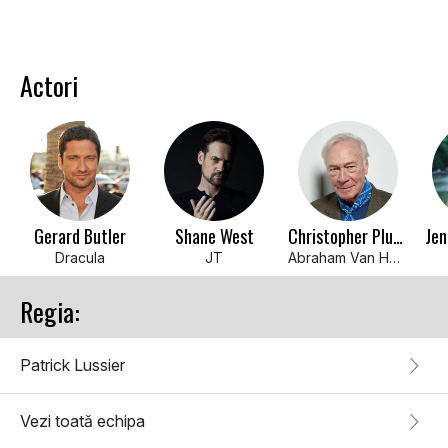
Actori
Gerard Butler
Shane West
Christopher Plummer
Jen
Dracula
JT
Abraham Van Helsing
Regia:
Patrick Lussier
Vezi toată echipa