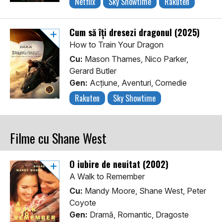
Netflix
Sky Showtime
Rakuten
Cum să îți dresezi dragonul (2025)
How to Train Your Dragon
Cu:
Mason Thames, Nico Parker,
Gerard Butler
Gen:
Acţiune, Aventuri, Comedie
Rakuten
Sky Showtime
Filme cu Shane West
O iubire de neuitat (2002)
A Walk to Remember
Cu:
Mandy Moore, Shane West, Peter
Coyote
Gen:
Dramă, Romantic, Dragoste