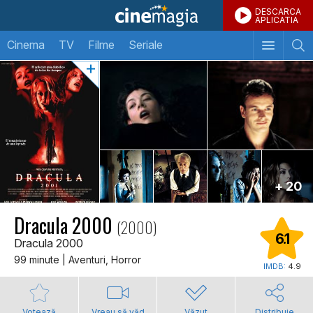
DESCARCA
APLICATIA
Cinema
TV
Filme
Seriale
+ 20
Dracula 2000
(2000)
6.1
Dracula 2000
99 minute | Aventuri, Horror
IMDB:
4.9
Votează
Vreau să văd
Văzut
Distribuie