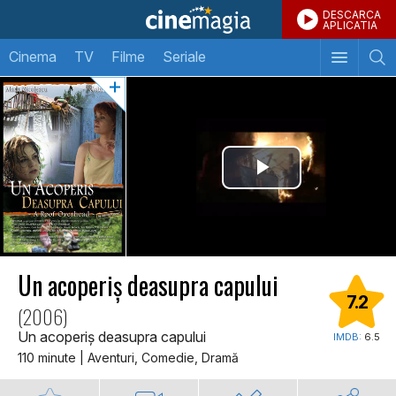
DESCARCA
APLICATIA
Cinema
TV
Filme
Seriale
Un acoperiș deasupra capului
7.2
(2006)
Un acoperiș deasupra capului
IMDB:
6.5
110 minute | Aventuri, Comedie, Dramă