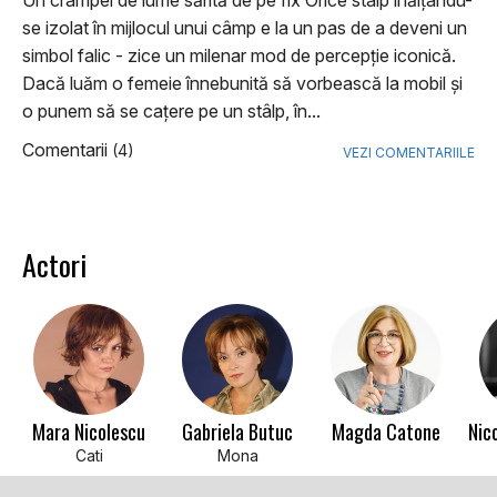
Un crâmpei de lume sărită de pe fix Orice stâlp înălţându-
se izolat în mijlocul unui câmp e la un pas de a deveni un
simbol falic - zice un milenar mod de percepţie iconică.
Dacă luăm o femeie înnebunită să vorbească la mobil şi
o punem să se caţere pe un stâlp, în...
Comentarii
(4)
VEZI COMENTARIILE
Actori
Mara Nicolescu
Gabriela Butuc
Magda Catone
Cati
Mona