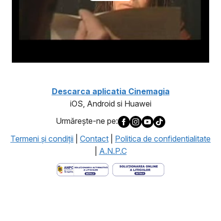
Descarca aplicatia Cinemagia
iOS, Android si Huawei
Urmăreşte-ne pe:
Termeni şi condiţii
|
Contact
|
Politica de confidentialitate
|
A.N.P.C