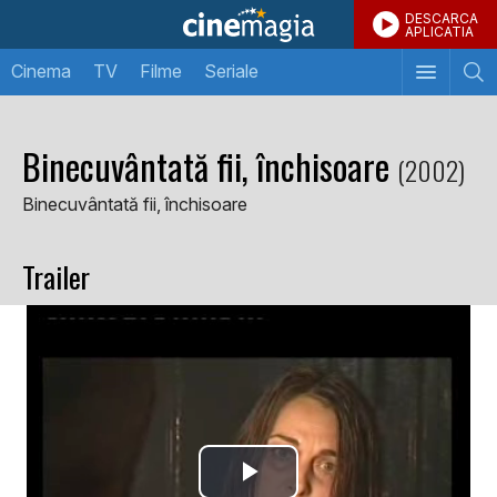
DESCARCA
APLICATIA
Cinema
TV
Filme
Seriale
Binecuvântată fii, închisoare
(2002)
Binecuvântată fii, închisoare
Trailer