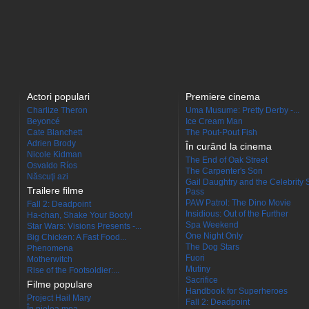
Actori populari
Premiere cinema
Charlize Theron
Uma Musume: Pretty Derby -...
Beyoncé
Ice Cream Man
Cate Blanchett
The Pout-Pout Fish
Adrien Brody
În curând la cinema
Nicole Kidman
The End of Oak Street
Osvaldo Ríos
The Carpenter's Son
Născuţi azi
Gail Daughtry and the Celebrity 
Trailere filme
Pass
PAW Patrol: The Dino Movie
Fall 2: Deadpoint
Insidious: Out of the Further
Ha-chan, Shake Your Booty!
Spa Weekend
Star Wars: Visions Presents -...
One Night Only
Big Chicken: A Fast Food...
The Dog Stars
Phenomena
Fuori
Motherwitch
Mutiny
Rise of the Footsoldier:...
Sacrifice
Filme populare
Handbook for Superheroes
Project Hail Mary
Fall 2: Deadpoint