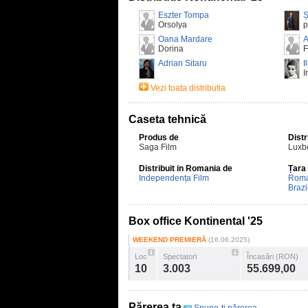
Eszter Tompa
Ș
Orsolya
p
Oana Mardare
A
Dorina
F
Adrian Sitaru
I
I
Vezi toata distributia
Caseta tehnică
Produs de
Distr
Saga Film
Luxb
Distribuit in Romania de
Țara
Independența Film
Roma
Brazi
Box office Kontinental '25
WEEKEND PREMIERĂ
(16.06.2025)
Loc
Spectatori
Încasări (RON)
10
3.003
55.699,00
Părerea ta