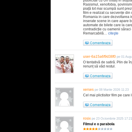
publicitar cu Un ostaș in slujba
Rasismul, xenofobia, șovinismul 
piață tot mai scumpă sunt preze
film e realizat cu secvențe d
Romania in care dezvoltarea im
inserate scene in care apare bu
automate de bilete care la care
contradicție cu oamenii săraci 
Remarcabilă…
citeşte
user-6a15a6f9d38f0
pe 01 Aug
O tentativă de satiră. Plin de în
renunț să văd restul.
xerses
pe 08 Martie 2026 11:23
Cel mai plictisitor film pe care
rosix
pe 23 Octombrie 2025 17:2
Filmul e o parabola