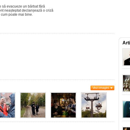
ie să evacueze un bărbat fără
nt neașteptat declanșează o criză
e cum poate mai bine.
Art
Vezi imagini