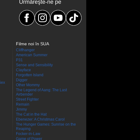
Urmăreşte-ne pe
Filme noi în SUA
Cliffhanger
American Summer
P31
Sense and Sensibility
Clayface
Forgotten Island
Digger
Sex
Other Mommy
The Legend of Aang: The Last
Airbender
Street Fighter
Remain
Jimmy
The Cat in the Hat
Ebenezer: A Christmas Carol
The Hunger Games: Sunrise on the
Reaping
Focker-in-Law
Game of Power