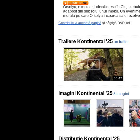
Orsolya, executor judecătoresc în Cluj, trebu
adăpost din subsolul unui imobil. Un evenime
morală pe care Orsolya încearcă să o rezolv
Contribuie la această pagină
şi câştigă DVD-uri!
Trailere Kontinental '25
un trailer
00:47
Imagini Kontinental '25
8 imagini
Distributie Kontinental '25