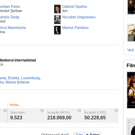
erban Pavlu
Gabriel Spahiu
reotul Șerban
Ion
donis Tanța
Nicodim Ungureanu
red
linca Manolache
Marius Panduru
rina
Vezi 
ibuitorul international
ox
Fil
nia
,
Elvetia
,
Luxemburg
,
lia
,
Marea Britanie
TOTAL
Spectatori
Încasări (RON)
Încasări (USD)
9.523
218.069,00
50.228,65
Data
Rating