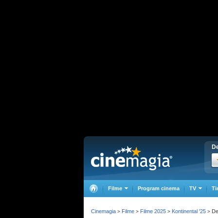
De
Filme
Program cinema
TV
Ti
Cinemagia
Filme
Filme 2025
Kontinental '25
Det
>
>
>
>