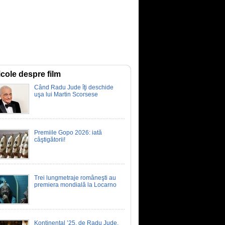
icole despre film
Când Radu Jude îţi deschide
uşa lui Martin Scorsese
Premiile Gopo 2026: iată
câştigătorii!
Trei lungmetraje româneşti au
premiera mondială la Locarno
Kontinental ’25, de Radu Jude,