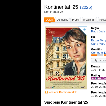
Kontinental '25
(2025)
Kontinental '25
Detalii
Distribuţie
Premii
Imagini (8)
Poste
Regia
Radu Jude
Cu
Eszter Tom
Oana Mard
Gen film
Comedie
D
Ajustează
Durata
109 minute
Rating
Premiera 
20.06.2025
Postere Kontinental '25
Premiera i
19.02.2025
Sinopsis Kontinental '25