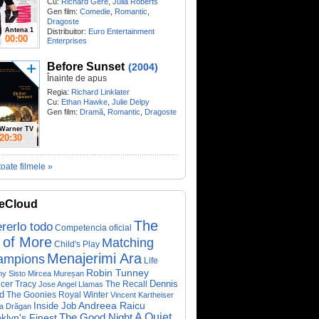
Cu:
Richard Gere
,
Julia Roberts
Gen film:
Comedie
,
Romantic
,
Dragoste
Antena 1
Distribuitor:
Euro Entertainment
00:00
Enterprises
Before Sunset
(2004)
Înainte de apus
Regia:
Richard Linklater
Cu:
Ethan Hawke
,
Julie Delpy
Gen film:
Dramă
,
Romantic
,
Dragoste
Warner TV
20:30
toate filmele »
eCloud
The
rerlo todo
Competencia oficial
 of More
Matching
Child's Play
Menajerimi Ara
ampions
Life
Robin Tunney
y Sisto
Mircea Mureșan
Dennis
cer Tracy
The Recall
Jose Angel Llamas
d
The Goonies
Royal Winter
Vincent Kartheiser
Andreea Raicu
Inside Job
a Drăgan
A Quiet
klyn's Finest
The Good Night