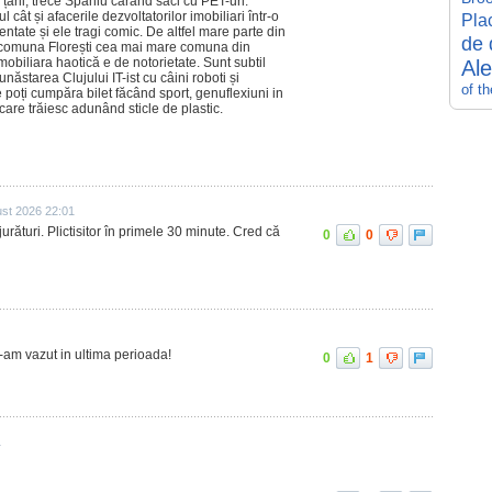
 țării, trece Spahiu cărând saci cu PET-uri.
cât și afacerile dezvoltatorilor imobiliari într-o
Pla
ntate și ele tragi comic. De altfel mare parte din
de 
in comuna Florești cea mai mare comuna din
obiliara haotică e de notorietate. Sunt subtil
Al
năstarea Clujului IT-ist cu câini roboti și
of t
 poți cumpăra bilet făcând sport, genuflexiuni in
care trăiesc adunând sticle de plastic.
ust 2026 22:01
jurături. Plictisitor în primele 30 minute. Cred că
0
0
 l-am vazut in ultima perioada!
0
1
1