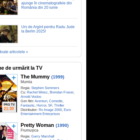
ajunge în cinematografele din
România din 20 iunie
Urs de Argint pentru Radu Jude
la Berlin 2025!
toate articolele »
me de urmărit la TV
The Mummy
(1999)
Mumia
Regia:
Stephen Sommers
Cu:
Rachel Weisz
,
Brendan Fraser
,
Arnold Vosloo
Gen film:
Aventuri
,
Comedie
,
PRO TV
,
,
,
Fantastic
Horror
SF
Thriller
21:30
Distribuitor:
Ro Image 2000
,
Euro
Entertainment Enterprises
Pretty Woman
(1990)
Frumușica
Regia:
Garry Marshall