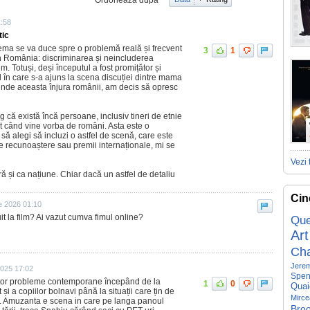
Ordonează după
1:58
tic
tema se va duce spre o problemă reală și frecvent
3
1
v în România: discriminarea și neincluderea
. Totuși, deși începutul a fost promițător și
 în care s-a ajuns la scena discuției dintre mama
 unde aceasta înjura românii, am decis să opresc
g că există încă persoane, inclusiv tineri de etnie
t când vine vorba de români. Asta este o
 să alegi să incluzi o astfel de scenă, care este
e recunoaștere sau premii internaționale, mi se
Vezi 
ă și ca națiune. Chiar dacă un astfel de detaliu
Cin
ie 2026 01:10
it la film? Ai vazut cumva fimul online?
Que
Art
Ch
Jerem
2025 17:02
Spen
ultor probleme contemporane începând de la
1
0
Quai
și a copiilor bolnavi până la situații care țin de
Mirce
iv. Amuzanta e scena in care pe langa panoul
Broo