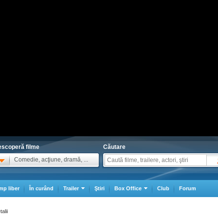
scoperă filme
Căutare
Comedie, acţiune, dramă, ...
mp liber
În curând
Trailer
Ştiri
Box Office
Club
Forum
alii