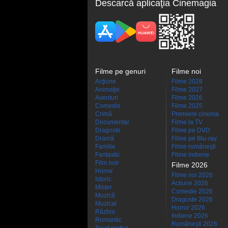
Descarcă aplicaţia Cinemagia
Filme pe genuri
Filme noi
Acţiune
Filme 2028
Animaţie
Filme 2027
Aventuri
Filme 2026
Comedie
Filme 2025
Crimă
Premiere cinema
Documentar
Filme la TV
Dragoste
Filme pe DVD
Dramă
Filme pe Blu-ray
Familie
Filme româneşti
Fantastic
Filme indiene
Film noir
Filme 2026
Horror
Filme noi 2026
Istoric
Actiune 2026
Mister
Comedie 2026
Muzică
Dragoste 2026
Muzical
Horror 2026
Război
Indiene 2026
Romantic
Româneşti 2026