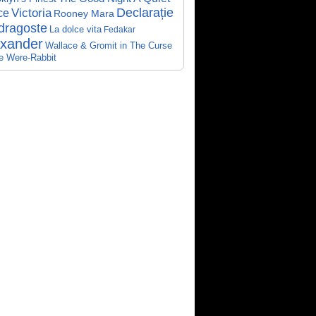
Declarație
Victoria
ce
Rooney Mara
dragoste
La dolce vita
Fedakar
exander
Wallace & Gromit in The Curse
he Were-Rabbit