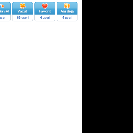
seri
66
useri
4
useri
4
useri