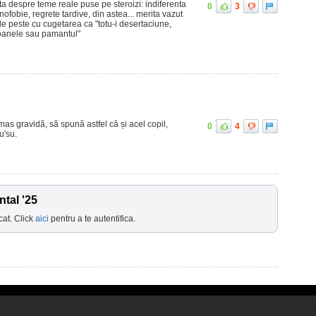
a despre teme reale puse pe steroizi: indiferenta
0
3
nofobie, regrete tardive, din astea... merita vazut
e peste cu cugetarea ca "totu-i desertaciune,
toanele sau pamantul"
as gravidă, să spună astfel că și acel copil,
0
4
tu'su.
tal '25
cat. Click
aici
pentru a te autentifica.