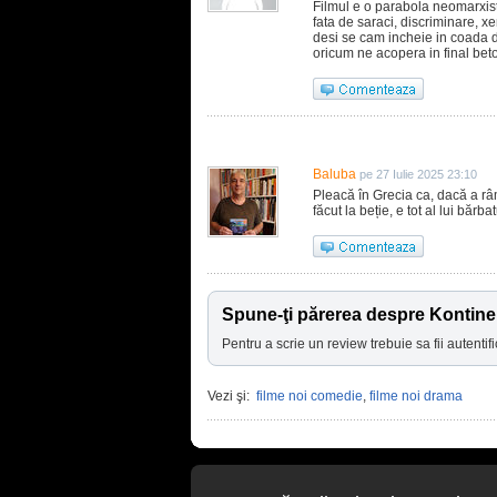
Filmul e o parabola neomarxist
fata de saraci, discriminare, xe
desi se cam incheie in coada d
oricum ne acopera in final be
Baluba
pe 27 Iulie 2025 23:10
Pleacă în Grecia ca, dacă a râm
făcut la beție, e tot al lui bărba
Spune-ţi părerea despre Kontinen
Pentru a scrie un review trebuie sa fii autentifi
Vezi şi:
filme noi comedie
,
filme noi drama