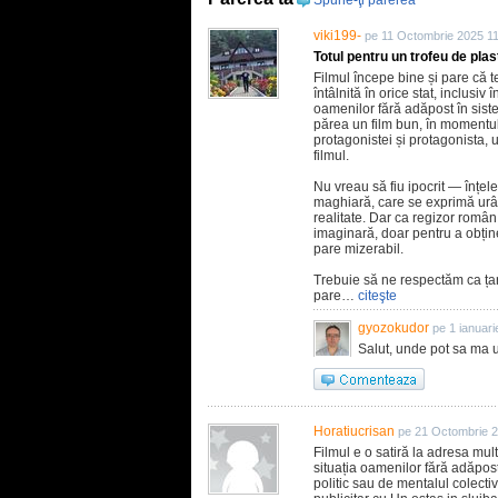
Spune-ţi părerea
viki199-
pe 11 Octombrie 2025 1
Totul pentru un trofeu de plas
Filmul începe bine și pare că 
întâlnită în orice stat, inclusi
oamenilor fără adăpost în sistem
părea un film bun, în momentul
protagonistei și protagonista,
filmul.
Nu vreau să fiu ipocrit — înțele
maghiară, care se exprimă urâ
realitate. Dar ca regizor român
imaginară, doar pentru a obțin
pare mizerabil.
Trebuie să ne respectăm ca țar
pare…
citeşte
gyozokudor
pe 1 ianuar
Salut, unde pot sa ma u
Horatiucrisan
pe 21 Octombrie 
Filmul e o satiră la adresa m
situația oamenilor fără adăpost 
politic sau de mentalul colect