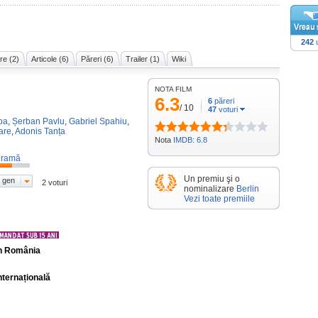
242
u
re (2)
Articole (6)
Păreri (6)
Trailer (1)
Wiki
NOTA FILM
6.3
6
păreri
/
10
47
voturi
pa
,
Șerban Pavlu
,
Gabriel Spahiu
,
are
,
Adonis Tanța
Nota
IMDB: 6.8
ramă
Un premiu şi o
 gen
2 voturi
nominalizare
Berlin
Vezi toate premiile
în România
nternațională