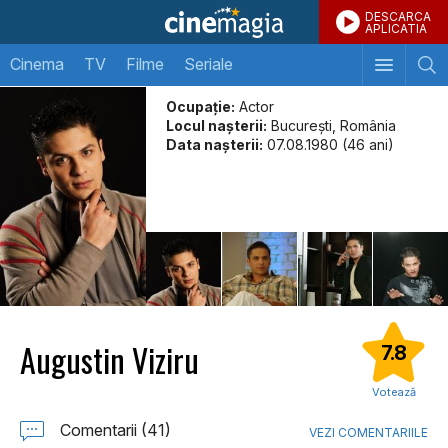
DESCARCA
APLICATIA
Cinema
TV
Filme
Seriale
Ocupație:
Actor
Locul naşterii:
București, România
Data naşterii:
07.08.1980 (46 ani)
Augustin Viziru
7.8
Votează
Comentarii (41)
VEZI COMENTARIILE