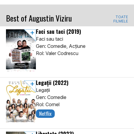
Best of Augustin Viziru
TOATE
FILMELE
Faci sau taci
(2019)
Faci sau taci
Gen: Comedie, Acţiune
Rol: Valer Codrescu
Legații
(2022)
Legații
Gen: Comedie
Rol: Cornel
Netflix
Libertate
(2023)