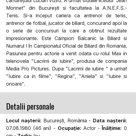
cântărețului Lucian Viziru. A urmat studiile liceului “Jean
Monnet” din București si facultatea la A.N.E.F.S.-
Tenis. Si-a inceput cariera ca antrenor de tenis,
antrenor de fotbal, jucator de biliard, concurand apoi la
o serie de concursuri la care a obtinut rezultate
impresionante. Este Campion Balcanic la Biliard si
Numarul I în Campionatul Oficial de Biliard din Romania.
Pasiunea pentru actorie a venit odata cu rolul Max in
telenovela "Lacrimi de iubire", produsa de compania
Media Pro Pictures. Dupa "Lacrimi de iubire " a urmat
"Iubire ca in filme", "Regina", "Aniela" si "Iubire si
onoare".
Detalii personale
Locul naşterii:
București, România -
Data naşterii:
07.08.1980 (46 ani) -
Ocupaţie:
Actor -
Înălţime:
0
cm -
Zodia:
leu