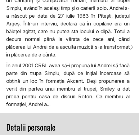
un cântăreț și compozitor român, membru al trupei
Simplu, având în același timp și o carieră solo. Andrei s-
a născut pe data de 27 iulie 1983 în Pitești, județul
Argeș. Într-un interviu, declară că în copilărie era un
băiețel agitat, care nu putea sta locului o clipă. Totul a
decurs normal până la vârsta de zece ani, când
plăcerea lui Andrei de a asculta muzică s-a transformat
în plăcerea de a cânta.
În anul 2001 CRBL avea să-i propună lui Andrei să facă
parte din trupa Simplu, după ce inițial încercase să
obțină un loc în formația Akcent. Deși propunerea a
venit din partea unui membru al trupei, Smiley a dat
proba pentru casa de discuri Roton. Ca membru al
formației, Andrei a...
Detalii personale