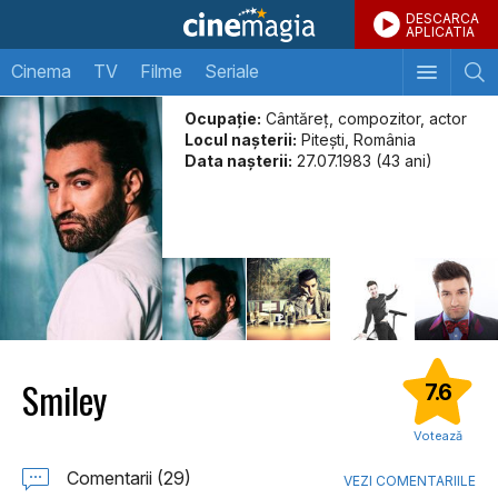
DESCARCA
APLICATIA
Cinema
TV
Filme
Seriale
Ocupație:
Cântăreț, compozitor, actor
Locul naşterii:
Pitești, România
Data naşterii:
27.07.1983 (43 ani)
Smiley
7.6
Votează
Comentarii (29)
VEZI COMENTARIILE