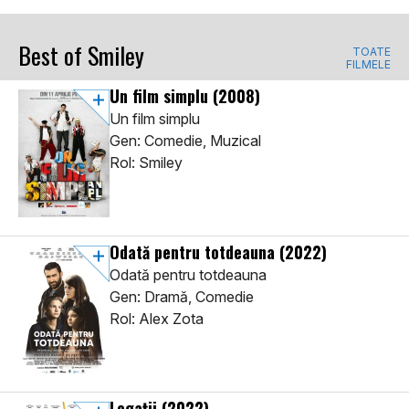
Best of Smiley
TOATE
FILMELE
Un film simplu
(2008)
Un film simplu
Gen: Comedie, Muzical
Rol: Smiley
Odată pentru totdeauna
(2022)
Odată pentru totdeauna
Gen: Dramă, Comedie
Rol: Alex Zota
Legații
(2022)