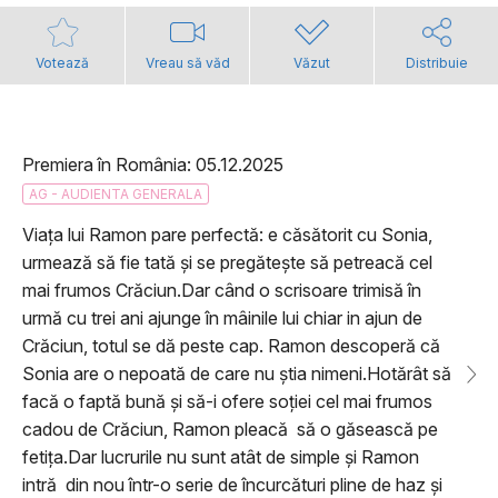
Votează
Vreau să văd
Văzut
Distribuie
Premiera în România: 05.12.2025
AG - AUDIENTA GENERALA
Viața lui Ramon pare perfectă: e căsătorit cu Sonia,
urmează să fie tată și se pregătește să petreacă cel
mai frumos Crăciun.Dar când o scrisoare trimisă în
urmă cu trei ani ajunge în mâinile lui chiar in ajun de
Crăciun, totul se dă peste cap. Ramon descoperă că
Sonia are o nepoată de care nu știa nimeni.Hotărât să
facă o faptă bună și să-i ofere soției cel mai frumos
cadou de Crăciun, Ramon pleacă să o găsească pe
fetița.Dar lucrurile nu sunt atât de simple și Ramon
intră din nou într-o serie de încurcături pline de haz și