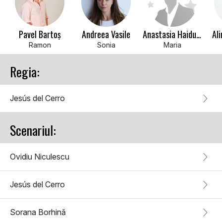
Pavel Bartoș
Andreea Vasile
Anastasia Haiducu
Ali
Ramon
Sonia
Maria
Regia:
Jesús del Cerro
Scenariul:
Ovidiu Niculescu
Jesús del Cerro
Sorana Borhină