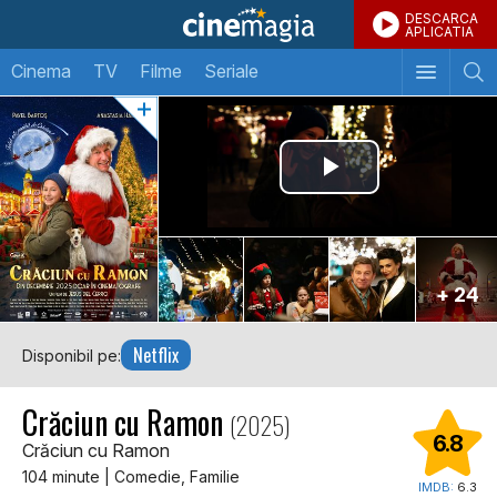
DESCARCA
APLICATIA
Cinema
TV
Filme
Seriale
+ 24
Netflix
Disponibil pe:
Crăciun cu Ramon
(2025)
6.8
Crăciun cu Ramon
104 minute | Comedie, Familie
IMDB:
6.3