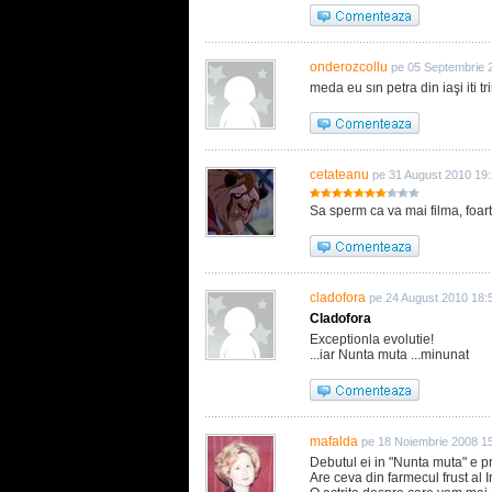
onderozcollu
pe 05 Septembrie 
meda eu sın petra din iaşi iti t
cetateanu
pe 31 August 2010 19
Sa sperm ca va mai filma, fo
cladofora
pe 24 August 2010 18:
Cladofora
Exceptionla evolutie!
...iar Nunta muta ...minunat
mafalda
pe 18 Noiembrie 2008 1
Debutul ei in "Nunta muta" e pr
Are ceva din farmecul frust al 