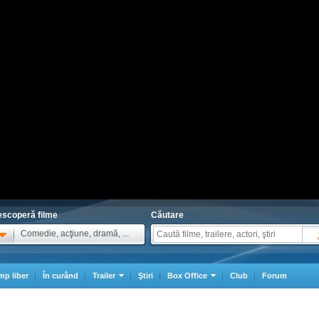
scoperă filme
Căutare
Comedie, acţiune, dramă, ...
mp liber
În curând
Trailer
Ştiri
Box Office
Club
Forum