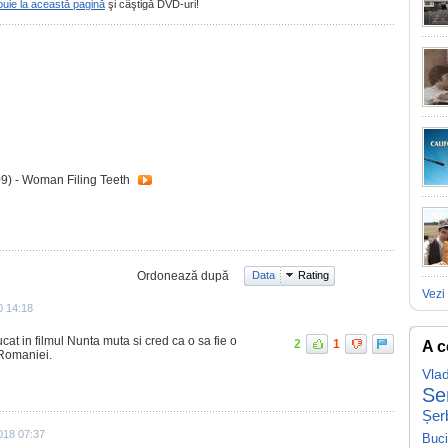
buie la această pagină
şi câştigă DVD-uri!
9) - Woman Filing Teeth
Ordonează după
Data
Rating
Vezi 
0 14:18
cat in filmul Nunta muta si cred ca o sa fie o
2
1
A c
a Romaniei.
Vla
Se
Șer
018 07:37
Buc