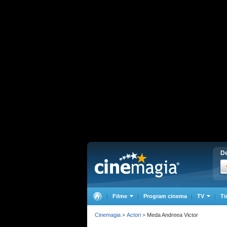
De
Filme
Program cinema
TV
Ti
Cinemagia
Actori
Meda Andreea Victor
>
>