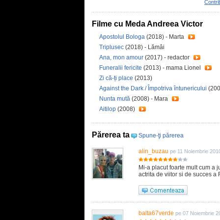
Contri
Filme cu Meda Andreea Victor
Apostolul Bologa
(2018) - Marta
Triplusec
(2018) - Lămâi
Ana, mon amour
(2017) - redactor
Funeralii fericite
(2013) - mama Lionel
Zi că-ți place
(2013)
Against the Dark / Împotriva întunericului
(200
Nunta mută
(2008) - Mara
Aitilop
(2008)
Părerea ta
Spune-ţi părerea
alin_buzau
pe 11 Noiembrie 201
Mi-a placut foarte mult cum a ju
actrita de viitor si de succes 
balta67verde
pe 07 Noiembrie 2