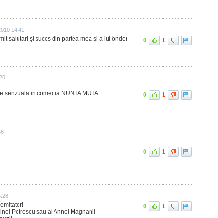
2010 14:41
rimit salutari şi succs din partea mea şi a lui önder
0
1
:20
arte senzuala in comedia NUNTA MUTA.
0
1
56
0
1
5:28
omitator!
0
1
Irinei Petrescu sau al Annei Magnani!