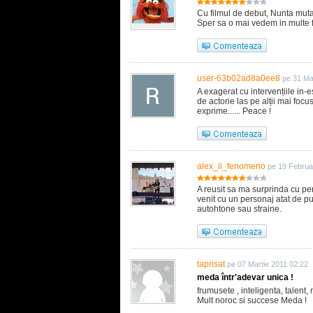
Cu filmul de debut, Nunta muta, 
Sper sa o mai vedem in multe f
user-63b02ad8a0ee8
pe 31 Ma
A exagerat cu intervențiile in-es
de actorie las pe alții mai foc
exprime...... Peace !
alex_il_fenomeno
pe 19 Februa
A reusit sa ma surprinda cu pe
venit cu un personaj atat de put
autohtone sau straine.
taprisat
pe 07 Martie 2011 02:22
meda într'adevar unica !
frumusete , inteligenta, talent, 
Mult noroc si succese Meda !