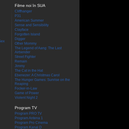
Filme noi în SUA
Cliffhanger
P31
American Summer
Sense and Sensibility
Clayface
Forgotten Island
Digger
Sex
Other Mommy
The Legend of Aang: The Last
Airbender
Street Fighter
Remain
Jimmy
The Cat in the Hat
Ebenezer: A Christmas Carol
The Hunger Games: Sunrise on the
Reaping
Focker-in-Law
Game of Power
Violent Night 2
Program TV
Program PRO TV
Program Antena 1
Program Pro Cinema
Program Kanal D