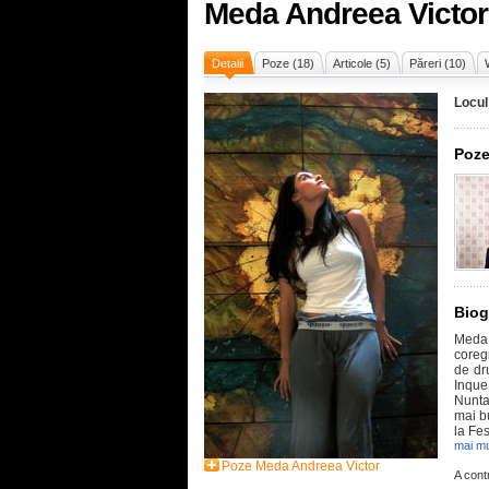
Meda Andreea Victor
Detalii
Poze (18)
Articole (5)
Păreri (10)
Locul
Poze
Biog
Meda V
coregr
de dr
Inque
Nunta
mai bu
la Fes
mai mu
Poze Meda Andreea Victor
A cont