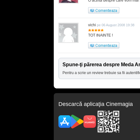
O actrita despre care vom mai 
vichi
pe 06 August 2008 19:38
TOT INAINTE !
Spune-ţi părerea despre Meda A
Pentru a scrie un review trebuie sa fii autentifi
Descarcă aplicaţia Cinemagia