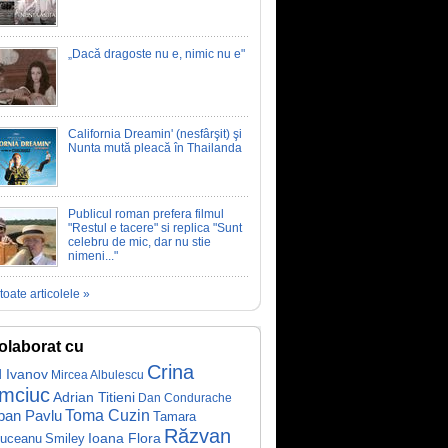
„Dacă dragoste nu e, nimic nu e"
California Dreamin' (nesfârşit) şi
Nunta mută pleacă în Thailanda
Publicul roman prefera filmul
"Restul e tacere" si replica "Sunt
celebru de mic, dar nu stie
nimeni..."
toate articolele »
olaborat cu
Crina
d Ivanov
Mircea Albulescu
mciuc
Adrian Titieni
Dan Condurache
ban Pavlu
Toma Cuzin
Tamara
Răzvan
Ioana Flora
iuceanu
Smiley