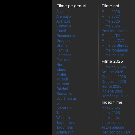
Filme pe genuri
Filme noi
Acţiune
Filme 2028
Animaţie
Filme 2027
Aventuri
Filme 2026
Comedie
Filme 2025
Crimă
Premiere cinema
Documentar
Filme la TV
Dragoste
Filme pe DVD
Dramă
Filme pe Blu-ray
Familie
Filme româneşti
Fantastic
Filme indiene
Film noir
Filme 2026
Horror
Filme noi 2026
Istoric
Actiune 2026
Mister
Comedie 2026
Muzică
Dragoste 2026
Muzical
Horror 2026
Război
Indiene 2026
Romantic
Româneşti 2026
Scurt metraj
Index filme
SF
Stand Up
Index 2026
Thriller
Index 2025
Western
Index acţiune
Taguri filme
Index comedie
Taguri stiri
Actori populari
Arhiva stiri
Regizori populari