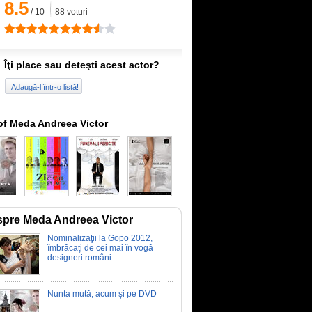
8.5
/
10
88
voturi
Îţi place sau deteşti acest actor?
Adaugă-l într-o listă!
of Meda Andreea Victor
pre Meda Andreea Victor
Nominalizaţii la Gopo 2012,
îmbrăcaţi de cei mai în vogă
designeri români
Nunta mută, acum şi pe DVD