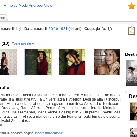
Filme cu Meda Andreea Victor
Wiki
 naşterii
: Iași ·
Data naşterii
:
30.10.1981
(44 ani) ·
Ocupaţie
: Actriță
 (18)
Toate pozele »
Best 
rafie
ictor este o actrita aflata la inceput de cariera. A urmat liceul de arta si
Des
afie si a studiat teatrul la Universitatea Hyperion. Desi se afla la inceput
um, Meda a colaborat deja cu regizori renumiti ca Alexandru Tocilescu -
 Broadway, Radu Afrim – Poate sfarsitul lumii sau Horatiu Malaele –
 Muta. De asemenea, Meda Victor a castigat in 2008 premiul pentru cea
na actrita in rol secundar cu rolurile din Femei si Toata lumea e o scena,
tivalul Studentesc...
lt
ribuit la această pagină:
ingerashuldemonic