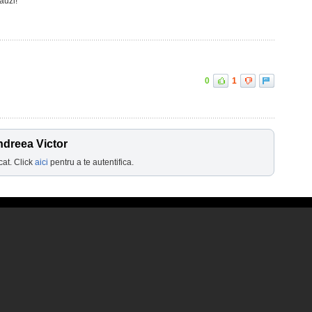
auzi!
0
1
ndreea Victor
cat. Click
aici
pentru a te autentifica.