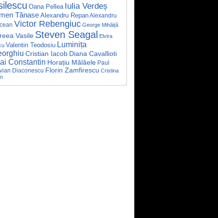
silescu
Iulia Verdeș
Oana Pellea
men Tănase
Alexandru Repan
Alexandru
Victor Rebengiuc
cean
George Mihăiță
Steven Seagal
reea Vasile
Elvira
Luminița
Valentin Teodosiu
cu
orghiu
Cristian Iacob
Diana Cavallioti
ai Constantin
Horațiu Mălăele
Paul
Florin Zamfirescu
vian Diaconescu
Cristina
an