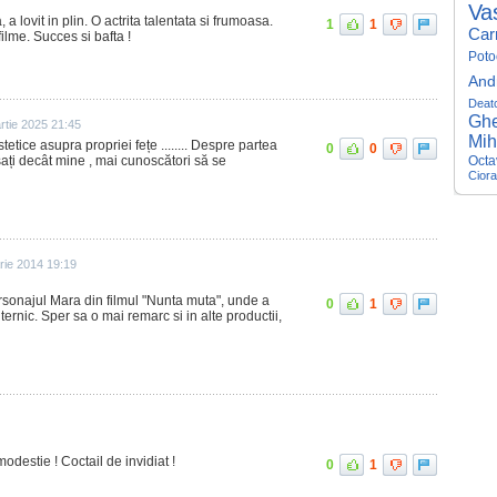
Va
a lovit in plin. O actrita talentata si frumoasa.
1
1
Car
ilme. Succes si bafta !
Poto
And
Deat
Ghe
rtie 2025 21:45
Mih
tetice asupra propriei fețe ........ Despre partea
0
0
usați decât mine , mai cunoscători să se
Octa
Cior
rie 2014 19:19
rsonajul Mara din filmul "Nunta muta", unde a
0
1
ernic. Sper sa o mai remarc si in alte productii,
modestie ! Coctail de invidiat !
0
1