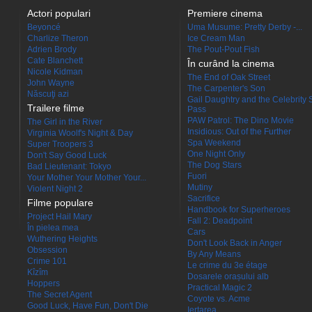
Actori populari
Premiere cinema
Beyoncé
Uma Musume: Pretty Derby -...
Charlize Theron
Ice Cream Man
Adrien Brody
The Pout-Pout Fish
Cate Blanchett
În curând la cinema
Nicole Kidman
The End of Oak Street
John Wayne
The Carpenter's Son
Născuţi azi
Gail Daughtry and the Celebrity 
Trailere filme
Pass
PAW Patrol: The Dino Movie
The Girl in the River
Insidious: Out of the Further
Virginia Woolf's Night & Day
Spa Weekend
Super Troopers 3
One Night Only
Don't Say Good Luck
The Dog Stars
Bad Lieutenant: Tokyo
Fuori
Your Mother Your Mother Your...
Mutiny
Violent Night 2
Sacrifice
Filme populare
Handbook for Superheroes
Project Hail Mary
Fall 2: Deadpoint
În pielea mea
Cars
Wuthering Heights
Don't Look Back in Anger
Obsession
By Any Means
Crime 101
Le crime du 3e étage
Kîzîm
Dosarele orașului alb
Hoppers
Practical Magic 2
The Secret Agent
Coyote vs. Acme
Good Luck, Have Fun, Don't Die
Iertarea