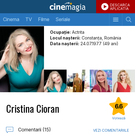
DESCARCA
APLICATIA
Cinema
TV
Filme
Seriale
Ocupație:
Actrita
Locul naşterii:
Constanţa, România
Data naşterii:
24.07.1977 (49 ani)
Cristina Cioran
6.6
Votează
Comentarii (15)
VEZI COMENTARIILE