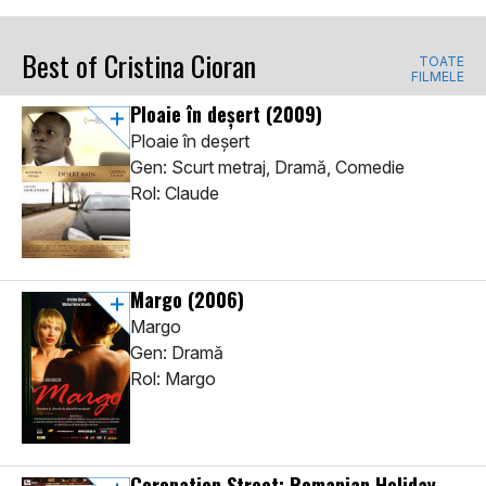
Best of Cristina Cioran
TOATE
FILMELE
Ploaie în deșert
(2009)
Ploaie în deșert
Gen: Scurt metraj, Dramă, Comedie
Rol: Claude
Margo
(2006)
Margo
Gen: Dramă
Rol: Margo
Coronation Street: Romanian Holiday