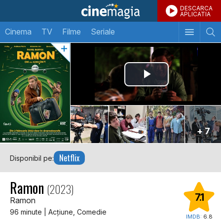
DESCARCA
APLICATIA
Cinema
TV
Filme
Seriale
+ 7
Netflix
Disponibil pe:
Ramon
(2023)
7.1
Ramon
96 minute | Acţiune, Comedie
IMDB:
6.8