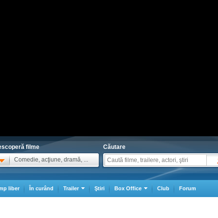
scoperă filme
Căutare
Comedie, acţiune, dramă, ...
mp liber
În curând
Trailer
Ştiri
Box Office
Club
Forum