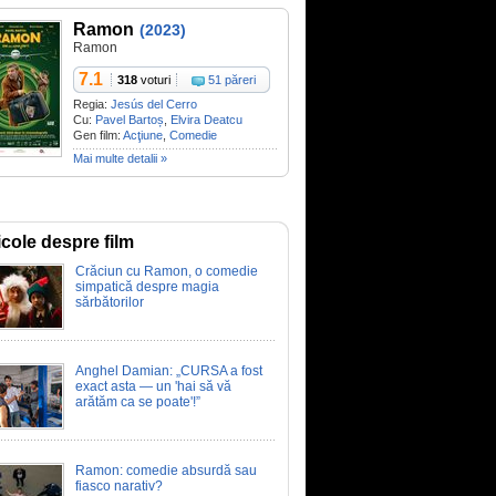
Ramon
(2023)
Ramon
7.1
318
voturi
51 păreri
Regia:
Jesús del Cerro
Cu:
Pavel Bartoș
,
Elvira Deatcu
Gen film:
Acţiune
,
Comedie
Mai multe detalii »
icole despre film
Crăciun cu Ramon, o comedie
simpatică despre magia
sărbătorilor
Anghel Damian: „CURSA a fost
exact asta — un 'hai să vă
arătăm ca se poate'!”
Ramon: comedie absurdă sau
fiasco narativ?