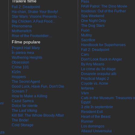
Trailere filme
Pass
PAW Patrol: The Dino Movie
Fall 2: Deadpoint
Insidious: Out of the Further
Ha-chan, Shake Your Booty!
Spa Weekend
Star Wars: Visions Presents -...
One Night Only
Big Chicken: A Fast Food...
The Dog Stars
Phenomena
Fuori
Motherwitch
Mutiny
Rise of the Footsoldier:...
Sacrifice
Filme populare
Handbook for Superheroes
Project Hail Mary
Fall 2: Deadpoint
În pielea mea
Cars
Wuthering Heights
Don't Look Back in Anger
Obsession
By Any Means
Crime 101
Le crime du 3e étage
Kîzîm
Dosarele orașului alb
Hoppers
Practical Magic 2
The Secret Agent
Coyote vs. Acme
Good Luck, Have Fun, Don't Die
Iertarea
Scream 7
Värn
How to Make a Killing
Cats in the Museum: Treasures o
Cazul Samca
Egypt
eni
Dolce far niente
3 zile în septembrie
The Last Viking
Resident Evil
Kill Bill: The Whole Bloody Affair
Heart of the Beast
The Bride!
Runner
Cold Storage
Los domingos
Atlasul Universului
aza