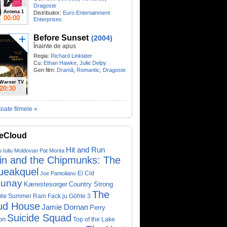
Dragoste
Antena 1
Distribuitor:
Euro Entertainment
00:00
Enterprises
Before Sunset
(2004)
Înainte de apus
Regia:
Richard Linklater
Cu:
Ethan Hawke
,
Julie Delpy
Gen film:
Dramă
,
Romantic
,
Dragoste
Warner TV
20:30
toate filmele »
eCloud
Hit and Run
u Iuliu Moldovan
Pat Morita
vin and the Chipmunks: The
ueakquel
El Cid
Joe Pantoliano
lunay
Kærestesorger
Country Strong
The
te
Summer Rain
Fack ju Göhte 3
ud House
Jamie Dornan
Perry
Suicide Squad
on
Top of the Lake