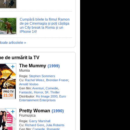
Cumpără bilete la filmul Ramon
de pe Cinemagia și poți câștiga
un City break la Roma și un
iPhone 14!
toate articolele »
me de urmărit la TV
The Mummy
(1999)
Mumia
Regia:
Stephen Sommers
Cu:
Rachel Weisz
,
Brendan Fraser
,
Arnold Vosloo
Gen film:
Aventuri
,
Comedie
,
PRO TV
,
,
,
Fantastic
Horror
SF
Thriller
21:30
Distribuitor:
Ro Image 2000
,
Euro
Entertainment Enterprises
Pretty Woman
(1990)
Frumușica
Regia:
Garry Marshall
Cu:
Richard Gere
,
Julia Roberts
Gen film:
Comedie
,
Romantic
,