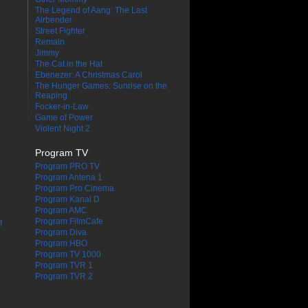
The Legend of Aang: The Last
Airbender
Street Fighter
Remain
Jimmy
The Cat in the Hat
Ebenezer: A Christmas Carol
The Hunger Games: Sunrise on the
Reaping
Focker-in-Law
Game of Power
Violent Night 2
Program TV
Program PRO TV
Program Antena 1
Program Pro Cinema
Program Kanal D
Program AMC
Program FilmCafe
f
Program Diva
Program HBO
Program TV 1000
Program TVR 1
Program TVR 2