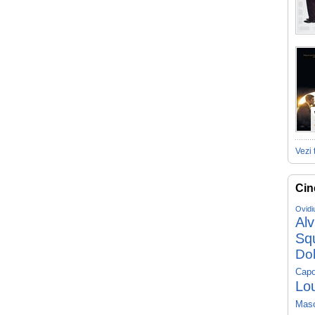
Vezi 
Cin
Ovidi
Al
Sq
Do
Capo
Lo
Mas