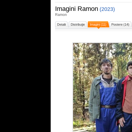
Imagini
Ramon
(2023)
Ramon
Detalii
Distribuţie
Imagini (11)
Postere (14)