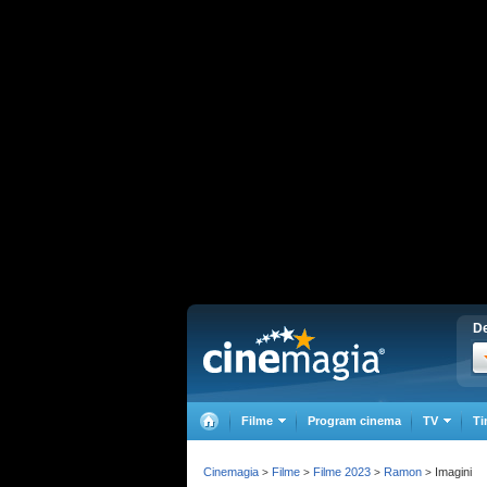
De
Filme
Program cinema
TV
Ti
Cinemagia
Filme
Filme 2023
Ramon
Imagini
>
>
>
>