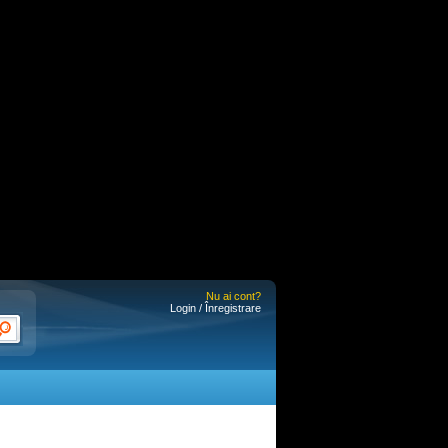
Nu ai cont?
Login / Înregistrare