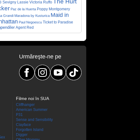
The Hurt
ë Sevigny
Victoria Ruffo
Lassie
cker
Poppy Montgomery
Paz de la Huerta
Maid in
a Grandi
Maradona by Kusturica
nhattan
Ticket to Paradise
Paul Negoescu
pendiler
Agent Red
Urmăreşte-ne pe
Filme noi în SUA
Cliffhanger
American Summer
P31
Sense and Sensibility
Clayface
Forgotten Island
Digger
Sex
Other Mommy