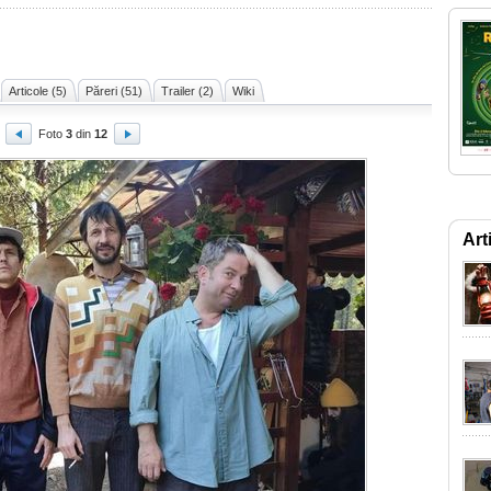
Articole (5)
Păreri (51)
Trailer (2)
Wiki
Foto
3
din
12
Art