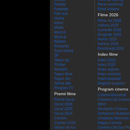
Familie
Filme româneşti
Fantastic
Filme indiene
Film noir
Filme 2026
Horror
Filme noi 2026
Istoric
Actiune 2026
Mister
Comedie 2026
Muzică
Dragoste 2026
Muzical
Horror 2026
Război
Indiene 2026
Romantic
Româneşti 2026
Scurt metraj
Index filme
SF
Stand Up
Index 2026
Thriller
Index 2025
Western
Index acţiune
Taguri filme
Index comedie
Taguri stiri
Actori populari
Arhiva stiri
Regizori populari
Program TV
Program cinema
Premii filme
Cinema Bucuresti
Premii Oscar
Cinema City Cotroc
Oscar 2026
IMAX
Oscar 2025
Movieplex Cinema
Oscar 2024
Hollywood Multiplex
Cannes
Cineplexx Baneasa
Cannes 2026
Happy Cinema
Globul de Aur
Cinema City Sun Pl