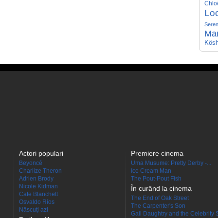
Chlo
Lo
Seren
Ma
Kösh
Actori populari
Premiere cinema
Beyoncé
Uma Musume: Pretty Derby -...
Charlize Theron
Ice Cream Man
Adrien Brody
The Pout-Pout Fish
Nicole Kidman
În curând la cinema
Cate Blanchett
The End of Oak Street
Osvaldo Ríos
The Carpenter's Son
Născuţi azi
Gail Daughtry and the Celebrity 