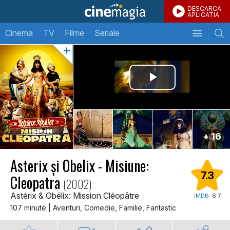
DESCARCA
APLICATIA
Cinema
TV
Filme
Seriale
+ 16
Asterix și Obelix - Misiune:
7.3
Cleopatra
(2002)
Astérix & Obélix: Mission Cléopâtre
IMDB:
6.7
107 minute | Aventuri, Comedie, Familie, Fantastic