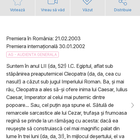
Votează
Vreau să văd
Văzut
Distribuie
Premiera în România: 21.02.2003
Premiera internațională 30.01.2002
AG - AUDIENTA GENERALA
Suntem în anul LII (da, 52!) I.C. Egiptul, aflat sub
stăpânirea preaputernicei Cleopatra (da, da, cea cu
nasul!) a căzut sub jugul Imperiului Roman. Ba, și mai
rău, Cleopatra a ales să-și ofere inima lui Caesar, Iulius
Caesar, Imperator al celui mai puternic dintre
popoare... Sau, cel puțin așa spune el. Sătulă de
remarcele sarcastice ale lui Cezar, trufașa și frumoasa
regină se prinde la un rămășag cu acesta: dacă ea
reușește să construiască cel mai magnific palat din
lume în trei luni (da, da, 3!), în mijlocul deșertului, el va