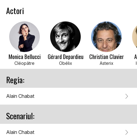
Actori
Monica Bellucci
Gérard Depardieu
Christian Clavier
A
Cléopâtre
Obélix
Asterix
Regia:
Alain Chabat
Scenariul:
Alain Chabat