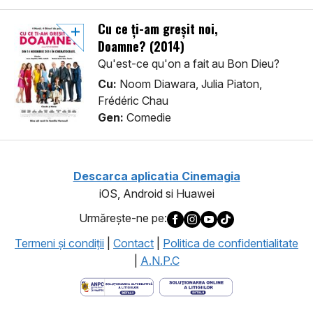
Cu ce ți-am greșit noi,
Doamne? (2014)
Qu'est-ce qu'on a fait au Bon Dieu?
Cu:
Noom Diawara, Julia Piaton,
Frédéric Chau
Gen:
Comedie
Descarca aplicatia Cinemagia
iOS, Android si Huawei
Urmăreşte-ne pe:
Termeni şi condiţii
|
Contact
|
Politica de confidentialitate
|
A.N.P.C