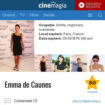
DESCARCA
APLICATIA
Cinema
TV
Filme
Seriale
Ocupație:
Actrita, regizoare,
scenarista
Locul naşterii:
Paris, France
Data naşterii:
09.09.1976 (49 ani)
Emma de Caunes
8.0
Votează
Comentarii (1)
VEZI COMENTARIILE