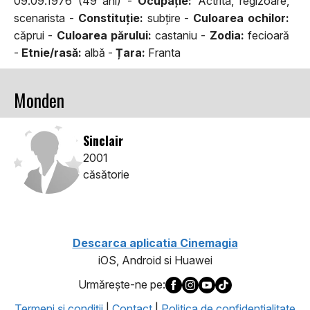
09.09.1976 (49 ani) -
Ocupaţie:
Actrita, regizoare,
scenarista -
Constituţie:
subţire -
Culoarea ochilor:
căprui -
Culoarea părului:
castaniu -
Zodia:
fecioară
-
Etnie/rasă:
albă -
Țara:
Franta
Monden
Sinclair
2001
căsătorie
Descarca aplicatia Cinemagia
iOS, Android si Huawei
Urmăreşte-ne pe:
Termeni şi condiţii
|
Contact
|
Politica de confidentialitate