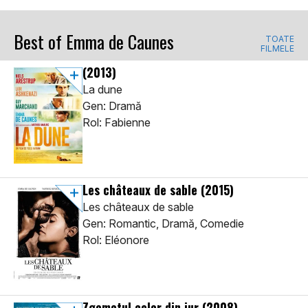
Best of Emma de Caunes
TOATE
FILMELE
(2013)
La dune
Gen: Dramă
Rol: Fabienne
Les châteaux de sable
(2015)
Les châteaux de sable
Gen: Romantic, Dramă, Comedie
Rol: Eléonore
Zgomotul celor din jur
(2008)