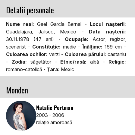
Detalii personale
Nume real:
Gael García Bernal -
Locul naşterii:
Guadalajara, Jalisco, Mexico -
Data naşterii:
30.11.1978 (47 ani) -
Ocupaţie:
Actor, regizor,
scenarist -
Constituţie:
medie -
Înălţime:
169 cm -
Culoarea ochilor:
verzi -
Culoarea părului:
castaniu
-
Zodia:
săgetător -
Etnie/rasă:
albă -
Religie:
romano-catolică -
Țara:
Mexic
Monden
Natalie Portman
2003 - 2006
relaţie amoroasă