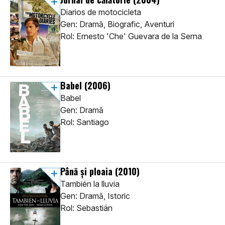
Diarios de motocicleta
Gen: Dramă, Biografic, Aventuri
Rol: Ernesto 'Che' Guevara de la Serna
Babel
(2006)
Babel
Gen: Dramă
Rol: Santiago
Până și ploaia
(2010)
También la lluvia
Gen: Dramă, Istoric
Rol: Sebastián