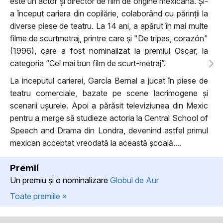
este un actor și director de film de origine mexicană. Și-
a început cariera din copilărie, colaborând cu părinții la
diverse piese de teatru. La 14 ani, a apărut în mai multe
filme de scurtmetraj, printre care și "De tripas, corazón"
(1996), care a fost nominalizat la premiul Oscar, la
categoria “Cel mai bun film de scurt-metraj”.
La inceputul carierei, García Bernal a jucat în piese de
teatru comerciale, bazate pe scene lacrimogene și
scenarii ușurele. Apoi a părăsit televiziunea din Mexic
pentru a merge să studieze actoria la Central School of
Speech and Drama din Londra, devenind astfel primul
mexican acceptat vreodată la această școală....
Premii
Un premiu şi o nominalizare
Globul de Aur
Toate premiile »