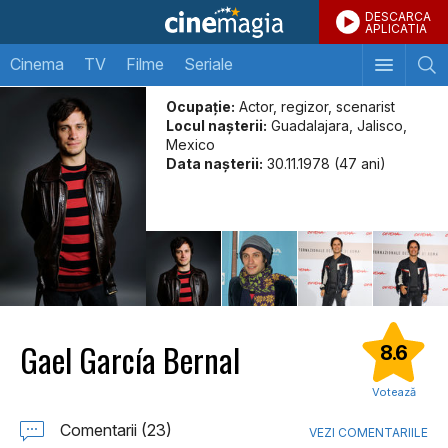
DESCARCA
APLICATIA
Cinema
TV
Filme
Seriale
Ocupație:
Actor, regizor, scenarist
Locul naşterii:
Guadalajara, Jalisco,
Mexico
Data naşterii:
30.11.1978 (47 ani)
Gael García Bernal
8.6
Votează
Comentarii (23)
VEZI COMENTARIILE