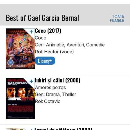
Best of Gael García Bernal
TOATE
FILMELE
Coco
(2017)
Coco
Gen: Animaţie, Aventuri, Comedie
Rol: Héctor (voce)
Disney+
Iubiri și câini
(2000)
Amores perros
Gen: Dramă, Thriller
Rol: Octavio
Jurnal de călătorie
(2004)