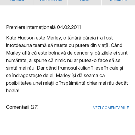
Premiera internațională 04.02.2011
Kate Hudson este Marley, o tânără căreia i-a fost
întotdeauna teamă să muște cu putere din viață. Când
Marley află că este bolnavă de cancer și că zilele ei sunt
numărate, ai spune că nimic nu ar putea-o face să se
simtă mai rău. Dar când frumosul Julian îi iese în cale și
se îndrăgostește de el, Marley își dă seama că
posibilitatea unei relații o înspăimântă chiar mai rău decât
boala!
Comentarii
(37)
VEZI COMENTARIILE