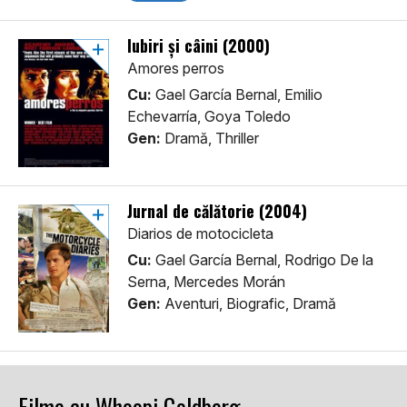
Iubiri și câini (2000)
Amores perros
Cu:
Gael García Bernal, Emilio
Echevarría, Goya Toledo
Gen:
Dramă, Thriller
Jurnal de călătorie (2004)
Diarios de motocicleta
Cu:
Gael García Bernal, Rodrigo De la
Serna, Mercedes Morán
Gen:
Aventuri, Biografic, Dramă
Filme cu Whoopi Goldberg