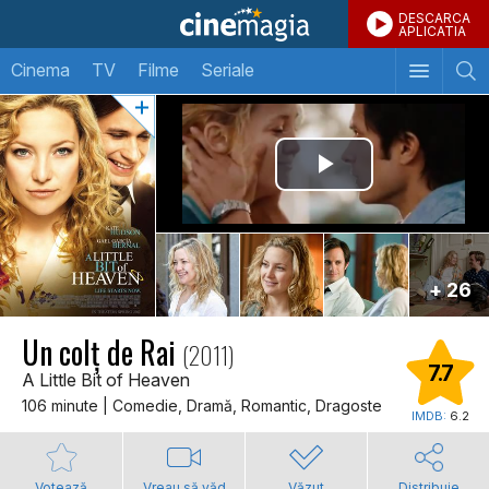
DESCARCA
APLICATIA
Cinema
TV
Filme
Seriale
+ 26
Un colț de Rai
(2011)
7.7
A Little Bit of Heaven
106 minute | Comedie, Dramă, Romantic, Dragoste
IMDB:
6.2
Votează
Vreau să văd
Văzut
Distribuie