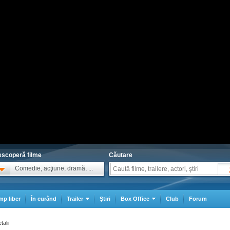
scoperă filme
Căutare
Comedie, acţiune, dramă, ...
mp liber
În curând
Trailer
Ştiri
Box Office
Club
Forum
talii