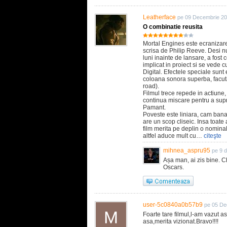
Leatherface
pe 09 Decembrie 20
O combinatie reusita
Mortal Engines este ecranizar
scrisa de Philip Reeve. Desi n
luni inainte de lansare, a fost
implicat in proiect si se vede 
Digital. Efectele speciale sunt
coloana sonora superba, facut
road).
Filmul trece repede in actiune
continua miscare pentru a supra
Pamant.
Poveste este liniara, cam banala
are un scop cliseic. Insa toate
film merita pe deplin o nominal
altfel aduce mult cu…
citeşte
mihnea_aspru95
pe 9 
Așa man, ai zis bine. C
Oscars.
user-5c0840a0b57b9
pe 05 De
Foarte tare filmul,l-am vazut a
asa,merita vizionat.Bravo!!!!