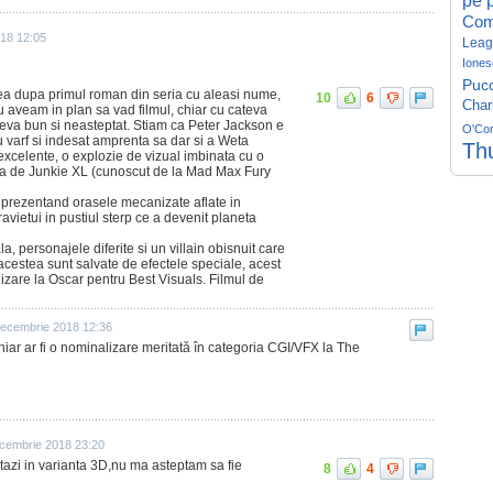
pe p
Com
18 12:05
Leag
Iones
Pucc
ea dupa primul roman din seria cu aleasi nume,
10
6
Char
u aveam in plan sa vad filmul, chiar cu cateva
 ceva bun si neasteptat. Stiam ca Peter Jackson e
O'Co
cu varf si indesat amprenta sa dar si a Weta
Th
 excelente, o explozie de vizual imbinata cu o
a de Junkie XL (cunoscut de la Mad Max Fury
, prezentand orasele mecanizate aflate in
vietui in pustiul sterp ce a devenit planeta
, personajele diferite si un villain obisnuit care
 acestea sunt salvate de efectele speciale, acest
izare la Oscar pentru Best Visuals. Filmul de
decembrie 2018 12:36
hiar ar fi o nominalizare meritată în categoria CGI/VFX la The
cembrie 2018 23:20
stazi in varianta 3D,nu ma asteptam sa fie
8
4