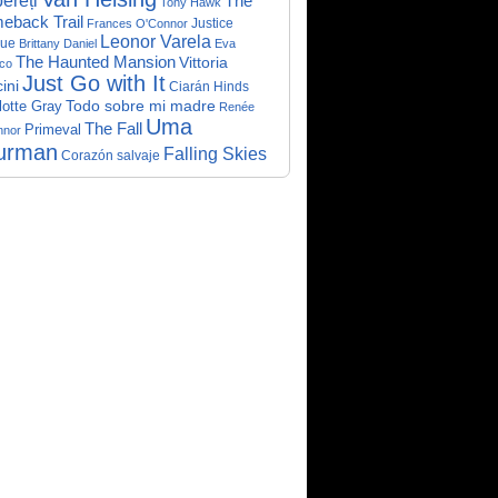
ereți
The
Tony Hawk
eback Trail
Justice
Frances O'Connor
Leonor Varela
ue
Brittany Daniel
Eva
The Haunted Mansion
Vittoria
co
Just Go with It
ini
Ciarán Hinds
Todo sobre mi madre
lotte Gray
Renée
Uma
The Fall
Primeval
nnor
urman
Falling Skies
Corazón salvaje