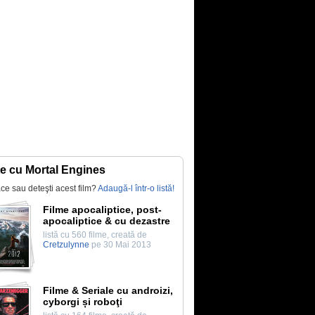
te cu Mortal Engines
lace sau deteşti acest film?
Adaugă-l într-o listă!
Filme apocaliptice, post-
apocaliptice & cu dezastre
listă cu 560 filme, creată de
Cretzulynne
pe 30 Mai 2013
Filme & Seriale cu androizi,
cyborgi și roboţi