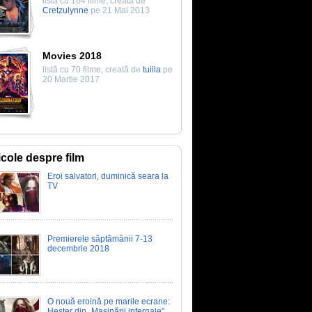
listă cu 164 filme, creată de
Cretzulynne
pe 21 Mai 2013
Movies 2018
listă cu 70 filme, creată de
tuiila
pe
20 Martie 2017
icole despre film
Eroi salvatori, duminică seara la
TV
Premierele săptămânii 7-13
decembrie 2018
O nouă eroină pe marile ecrane:
Hester din „Mașinării infernale”