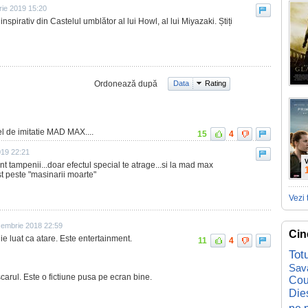
rie 2019 15:20
spirativ din Castelul umblător al lui Howl, al lui Miyazaki. Știți
Ordonează după
Data
Rating
fel de imitatie MAD MAX....
15
4
019 22:21
V
t tampenii...doar efectul special te atrage...si la mad max
st peste "masinarii moarte"
Vezi 
embrie 2018 22:59
Cin
uie luat ca atare. Este entertainment.
11
4
Tot
Sav
arul. Este o fictiune pusa pe ecran bine.
Cou
Die