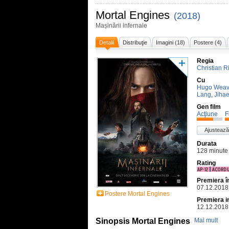
Mortal Engines
(2018)
Mașinării infernale
Detalii
Distribuţie
Imagini (18)
Postere (4)
Regia
Christian R
Cu
Hugo Weav
Lang
,
Jiha
Gen film
Acţiune
F
Ajustează
Durata
128 minute
Rating
Premiera 
07.12.2018
Postere Mortal Engines
Premiera i
12.12.2018
Sinopsis Mortal Engines
Mai mult