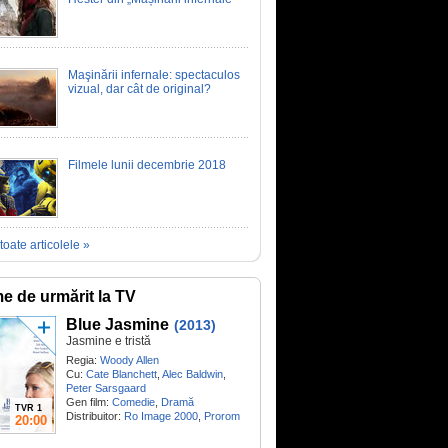
Maşinării infernale: spectaculos
vizual, dar cât de original?
Filmele lunii decembrie 2018
toate articolele »
me de urmărit la TV
Blue Jasmine
(2013)
Jasmine e tristă
Regia:
Woody Allen
Cu:
Cate Blanchett
,
Alec Baldwin
,
Peter Sarsgaard
Gen film:
Comedie
,
Dramă
TVR 1
Distribuitor:
Ro Image 2000
,
Prorom
20:00