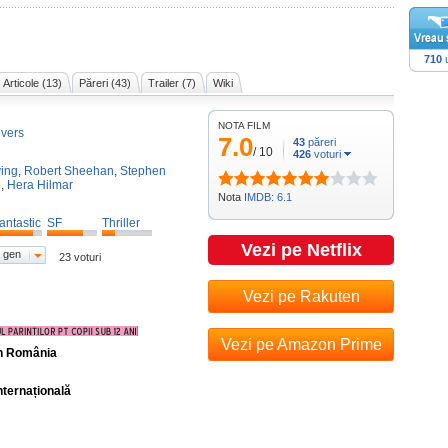
710
u
Articole (13)
Păreri (43)
Trailer (7)
Wiki
NOTA FILM
ivers
7.0
43
păreri
/
10
426
voturi
ing
,
Robert Sheehan
,
Stephen
e
,
Hera Hilmar
Nota
IMDB: 6.1
antastic
SF
Thriller
Vezi pe Netflix
 gen
23 voturi
Vezi pe Rakuten
Vezi pe Amazon Prime
în România
nternațională