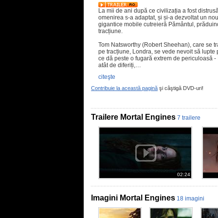
La mii de ani după ce civilizația a fost distru
omenirea s-a adaptat, și și-a dezvoltat un no
gigantice mobile cutreieră Pământul, prăduin
tracțiune.
Tom Natsworthy (Robert Sheehan), care se tra
pe tracțiune, Londra, se vede nevoit să lupte
ce dă peste o fugară extrem de periculoasă -
atât de diferiți,…
citeşte
Contribuie la această pagină
şi câştigă DVD-uri!
Trailere Mortal Engines
7 trailere
02:24
Imagini Mortal Engines
18 imagini