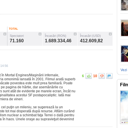
TOTAL
Spectatori
Încasări (RON)
Încasări (USD)
71.160
1.689.334,46
412.609,82
 14:56
Vezi 
 în Mortal Engines/Maşinării infernale,
6
10
eria omonimă lansată în 2001. Filmul arată superb
n păcate povestea este mult prea familiară. Poate
Fil
 pe pagina de hârtie, dar asemănările cu
s sunt atât de evidente pe marele ecran, încât nu
alitatea acestui SF postapocaliptic. Iată mai
miera de vineri.
te cel puţin un mileniu, se sugerează la un
te tot mai disperată după resurse. Aflăm curând
lism nuclear a schimbat faţa Terrei o dată pentru
a în haos. Unele oraşe au supravieţuit devenind