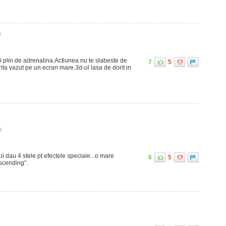
0
i plin de adrenalina.Actiunea nu te slabeste de
7
5
erita vazut pe un ecran mare.3d-ul lasa de dorit in
4
i dau 4 stele pt efectele speciale...o mare
6
5
Ascending".