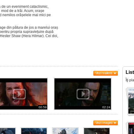
să de un eveniment cataclismic,
u mod de a trăi. Acum, orașe
d nemilos orășelele mai mici pe
ge din pătura de jos a marelui oraș
 pentru propria supraviețuire după
 Hester Shaw (Hera Hilmar). Cei doi,
Lis
Vezi trailere
Îţi p
00:59
02:24
Vezi imagini