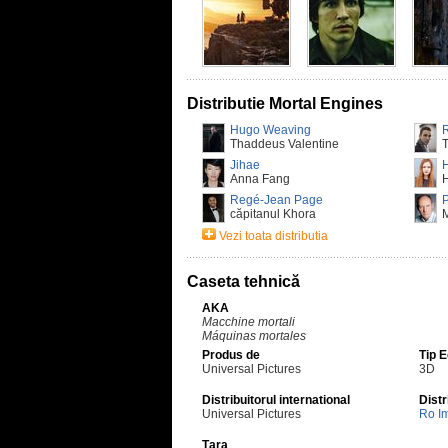
Distributie Mortal Engines
Hugo Weaving
Thaddeus Valentine
Jihae
H
Anna Fang
Regé-Jean Page
P
căpitanul Khora
Vezi toata distributia
Caseta tehnică
AKA
Macchine mortali
Máquinas mortales
Produs de
Tip 
Universal Pictures
3D
Distribuitorul international
Distr
Universal Pictures
Ro I
Țara