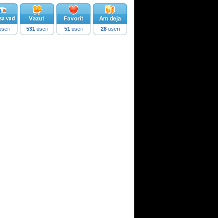
seri
531
useri
51
useri
28
useri