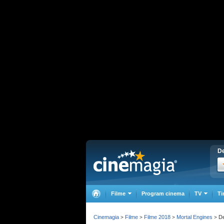
De
Filme
Program cinema
TV
Ti
Cinemagia
Filme
Filme 2018
Mortal Engines
De
>
>
>
>