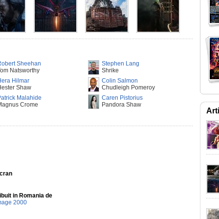
Robert Sheehan
Stephen Lang
Tom Natsworthy
Shrike
era Hilmar
Colin Salmon
Hester Shaw
Chudleigh Pomeroy
atrick Malahide
Caren Pistorius
Magnus Crome
Pandora Shaw
Art
Ecran
ibuit in Romania de
mage 2000