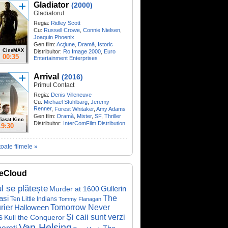
Gladiator
(2000)
Gladiatorul
Regia:
Ridley Scott
Cu:
Russell Crowe
,
Connie Nielsen
,
Joaquin Phoenix
Gen film:
Acţiune
,
Dramă
,
Istoric
CineMAX
Distribuitor:
Ro Image 2000
,
Euro
00:35
Entertainment Enterprises
Arrival
(2016)
Primul Contact
Regia:
Denis Villeneuve
Cu:
Michael Stuhlbarg
,
Jeremy
Renner
,
Forest Whitaker
,
Amy Adams
Gen film:
Dramă
,
Mister
,
SF
,
Thriller
iasat Kino
Distribuitor:
InterComFilm Distribution
19:30
toate filmele »
eCloud
ul se plătește
Gullerin
Murder at 1600
asi
The
Ten Little Indians
Tommy Flanagan
rier
Halloween
Tomorrow Never
Și caii sunt verzi
s
Kull the Conqueror
Van Helsing