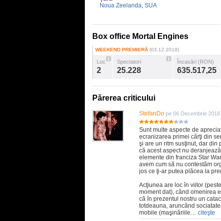
Noua Zeelanda
,
SUA
Box office Mortal Engines
WEEKEND PREMIERĂ
(03.12.2018)
Loc
Spectatori
Încasări (RON)
2
25.228
635.517,25
Părerea criticului
StefanDo
pe 06 Decembrie 2018
Sunt multe aspecte de apreciat
ecranizarea primei cărţi din s
şi are un ritm susţinut, dar di
că acest aspect nu deranjează
elemente din franciza Star War
avem cum să nu contestăm orgin
jos ce ţi-ar putea plăcea la pre
Acţiunea are loc în viitor (pes
moment dat), când omenirea es
că în prezentul nostru un catac
totdeauna, aruncând sociatate
mobile (maşinăriile…
citeşte