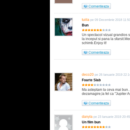
tuiila
pe 09 Decembrie 2018 11:5
Bun
Un spectacol vizual grandios s
la inceput si pana la sfarsit.M
schimb.Enjoy it!
deco20
pe 26 Ianuarie 2019 22:1
Foarte Slab
Ma asteptam la ceva mai bun...i
dezamagire,la fel ca "Jupiter 
danyla
pe 23 Ianuarie 2019 20:45
Un film bun