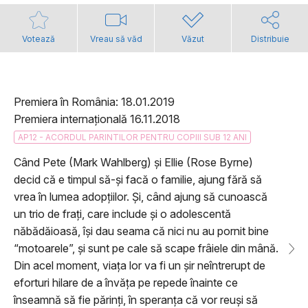
Votează
Vreau să văd
Văzut
Distribuie
Premiera în România: 18.01.2019
Premiera internațională 16.11.2018
AP12 - ACORDUL PARINTILOR PENTRU COPIII SUB 12 ANI
Când Pete (Mark Wahlberg) și Ellie (Rose Byrne)
decid că e timpul să-și facă o familie, ajung fără să
vrea în lumea adopțiilor. Și, când ajung să cunoască
un trio de frați, care include și o adolescentă
năbădăioasă, își dau seama că nici nu au pornit bine
“motoarele”, și sunt pe cale să scape frâiele din mână.
Din acel moment, viața lor va fi un șir neîntrerupt de
eforturi hilare de a învăța pe repede înainte ce
înseamnă să fie părinți, în speranța că vor reuși să