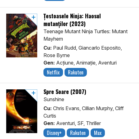
Țestoasele Ninja: Haosul
mutanților (2023)
Teenage Mutant Ninja Turtles: Mutant
Mayhem
Cu:
Paul Rudd, Giancarlo Esposito,
Rose Byrne
Gen:
Acţiune, Animaţie, Aventuri
Netflix
Rakuten
Spre Soare (2007)
Sunshine
Cu:
Chris Evans, Cillian Murphy, Cliff
Curtis
Gen:
Aventuri, SF, Thriller
Disney+
Rakuten
Max