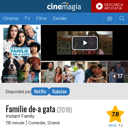
DESCARCA
APLICATIA
Cinema
TV
Filme
Seriale
+ 17
Netflix
Rakuten
Disponibil pe:
Familie de-a gata
(2018)
7.8
Instant Family
118 minute | Comedie, Dramă
IMDB:
7.3