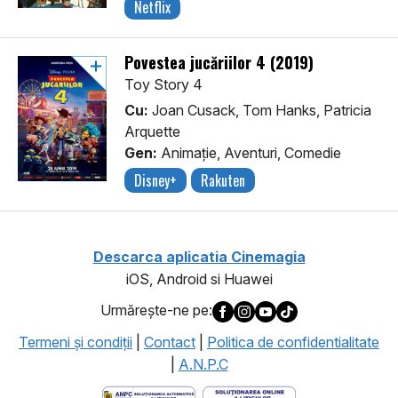
Netflix
Povestea jucăriilor 4 (2019)
Toy Story 4
Cu:
Joan Cusack, Tom Hanks, Patricia
Arquette
Gen:
Animaţie, Aventuri, Comedie
Disney+
Rakuten
Descarca aplicatia Cinemagia
iOS, Android si Huawei
Urmăreşte-ne pe:
Termeni şi condiţii
|
Contact
|
Politica de confidentialitate
|
A.N.P.C