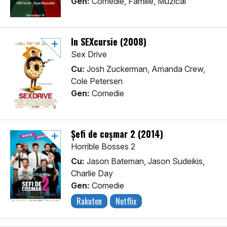
Gen:
Comedie, Familie, Muzical
În SEXcursie (2008)
Sex Drive
Cu:
Josh Zuckerman, Amanda Crew,
Cole Petersen
Gen:
Comedie
Șefi de coșmar 2 (2014)
Horrible Bosses 2
Cu:
Jason Bateman, Jason Sudeikis,
Charlie Day
Gen:
Comedie
Rakuten
Netflix