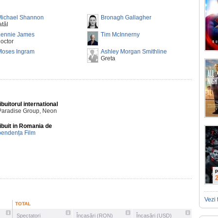
Michael Shannon
Bronagh Gallagher
atăl
Lennie James
Tim McInnerny
octor
Moses Ingram
Ashley Morgan Smithline
Greta
ibuitorul international
Paradise Group, Neon
ibuit in Romania de
pendența Film
P
Vezi 
TOTAL
Spectatori
Încasări (RON)
Încasări (USD)