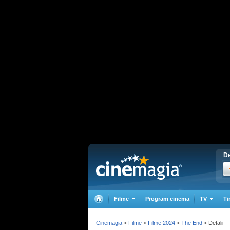
De
Filme
Program cinema
TV
Ti
Cinemagia
Filme
Filme 2024
The End
Detalii
>
>
>
>