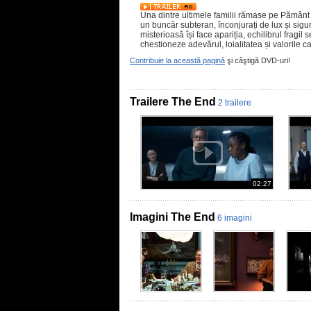
Una dintre ultimele familii rămase pe Pământ tr
un buncăr subteran, înconjurați de lux și sigu
misterioasă își face apariția, echilibrul fragil
chestioneze adevărul, loialitatea și valorile c
Contribuie la această pagină
şi câştigă DVD-uri!
Trailere The End
2 trailere
02:27
Imagini The End
6 imagini