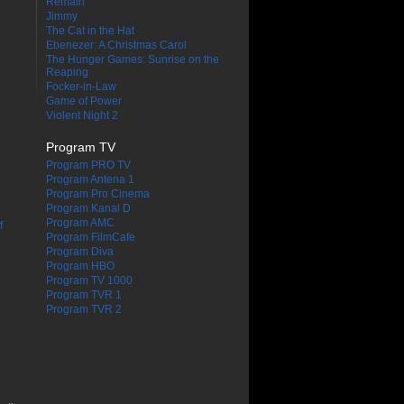
Remain
Jimmy
The Cat in the Hat
Ebenezer: A Christmas Carol
The Hunger Games: Sunrise on the
Reaping
Focker-in-Law
Game of Power
Violent Night 2
Program TV
Program PRO TV
Program Antena 1
Program Pro Cinema
Program Kanal D
Program AMC
f
Program FilmCafe
Program Diva
Program HBO
Program TV 1000
Program TVR 1
Program TVR 2