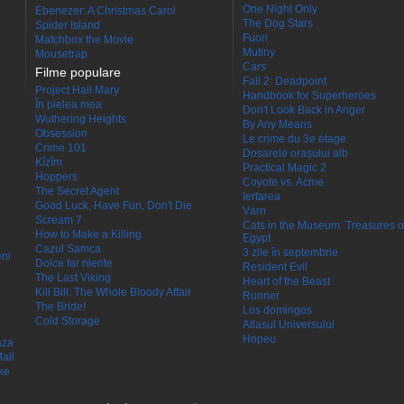
One Night Only
Ebenezer: A Christmas Carol
The Dog Stars
Spider Island
Fuori
Matchbox the Movie
Mutiny
Mousetrap
Cars
Filme populare
Fall 2: Deadpoint
Project Hail Mary
Handbook for Superheroes
În pielea mea
Don't Look Back in Anger
Wuthering Heights
By Any Means
Obsession
Le crime du 3e étage
Crime 101
Dosarele orașului alb
Kîzîm
Practical Magic 2
Hoppers
Coyote vs. Acme
The Secret Agent
Iertarea
Good Luck, Have Fun, Don't Die
Värn
Scream 7
Cats in the Museum: Treasures o
How to Make a Killing
Egypt
Cazul Samca
3 zile în septembrie
eni
Dolce far niente
Resident Evil
The Last Viking
Heart of the Beast
Kill Bill: The Whole Bloody Affair
Runner
The Bride!
Los domingos
Cold Storage
Atlasul Universului
Hopeu
aza
all
ke