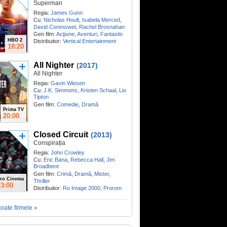
Superman
Regia:
James Gunn
Cu:
Nicholas Hoult
,
Isabela Merced
,
,
David Corenswet
Rachel Brosnahan
Gen film:
Acţiune
,
Aventuri
,
Fantastic
HBO 2
Distribuitor:
Vertical Entertainment
18:20
All Nighter
(2017)
All Nighter
Regia:
Gavin Wiesen
Cu:
J.K. Simmons
,
Kristen Schaal
,
Lio
Tipton
Gen film:
Comedie
,
Dramă
Prima TV
20:00
Closed Circuit
(2013)
Conspirația
Regia:
John Crowley
Cu:
Eric Bana
,
Rebecca Hall
,
Jim
Broadbent
Gen film:
Crimă
,
Dramă
,
Mister
,
ro Cinema
Thriller
23:00
Distribuitor:
Ro Image 2000
,
Prorom
toate filmele »