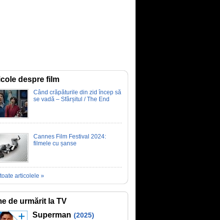
icole despre film
Când crăpăturile din zid încep să
se vadă – Sfârșitul / The End
Cannes Film Festival 2024:
filmele cu șanse
toate articolele »
me de urmărit la TV
Superman
(2025)