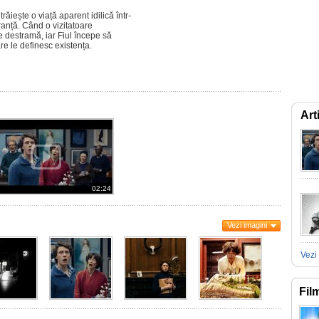
ăiește o viață aparent idilică într-
ranță. Când o vizitatoare
 se destramă, iar Fiul începe să
are le definesc existența.
Art
02:24
Vezi imagini
Vezi 
Fil