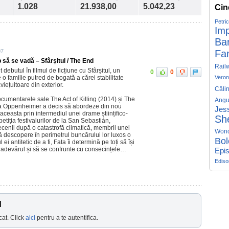
1.028
21.938,00
5.042,23
Cin
Petri
Imp
Ba
07
Fa
p să se vadă – Sfârșitul / The End
Rail
ebutul în filmul de ficțiune cu Sfârșitul, un
0
0
o familie putred de bogată a cărei stabilitate
Veron
iețuitoare din exterior.
Căli
cumentarele sale The Act of Killing (2014) și The
Angu
ua Oppenheimer a decis să abordeze din nou
Jess
aceasta prin intermediul unei drame științifico-
Sh
petiția festivalurilor de la San Sebastián,
enii după o catastrofă climatică, membrii unei
Won
 să descopere în perimetrul buncărului lor luxos o
Bol
ei antitetic de a fi, Fata îi determină pe toți să își
 adevărul și să se confrunte cu consecințele…
Epis
Edis
d
cat. Click
aici
pentru a te autentifica.