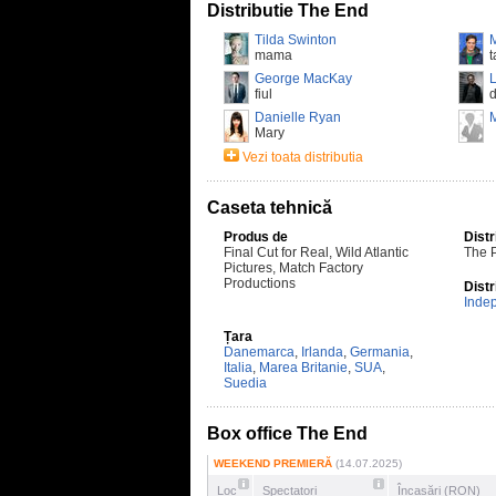
Distributie The End
Tilda Swinton
mama
t
George MacKay
fiul
d
Danielle Ryan
Mary
Vezi toata distributia
Caseta tehnică
Produs de
Distr
Final Cut for Real, Wild Atlantic
The 
Pictures, Match Factory
Productions
Distr
Inde
Țara
Danemarca
,
Irlanda
,
Germania
,
Italia
,
Marea Britanie
,
SUA
,
Suedia
Box office The End
WEEKEND PREMIERĂ
(14.07.2025)
Loc
Spectatori
Încasări (RON)