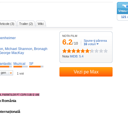
121
u
Articole (3)
Trailer (2)
Wiki
NOTA FILM
penheimer
6.2
Spune-ţi părerea
/
10
16
voturi
on
,
Michael Shannon
,
Bronagh
George MacKay
Nota
IMDB: 5.4
antastic
Muzical
SF
Vezi pe Max
 gen
1 vot
în România
nternațională