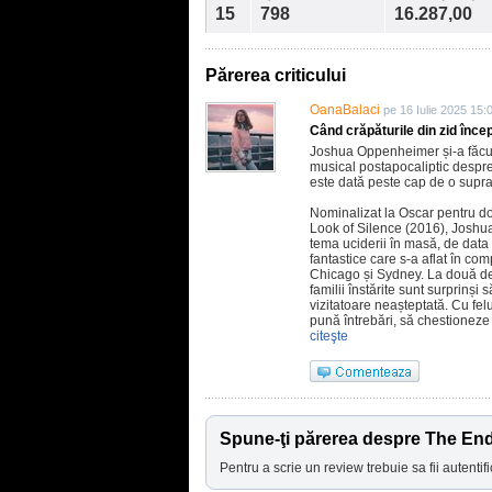
15
798
16.287,00
Părerea criticului
OanaBalaci
pe 16 Iulie 2025 15:
Când crăpăturile din zid înce
Joshua Oppenheimer și-a făcut d
musical postapocaliptic despre 
este dată peste cap de o suprav
Nominalizat la Oscar pentru do
Look of Silence (2016), Josh
tema uciderii în masă, de data 
fantastice care s-a aflat în com
Chicago și Sydney. La două dec
familii înstărite sunt surprinși
vizitatoare neașteptată. Cu felul 
pună întrebări, să chestioneze
citeşte
Spune-ţi părerea despre The En
Pentru a scrie un review trebuie sa fii autentifi