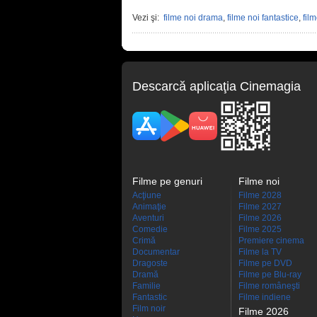
Vezi şi:
filme noi drama
,
filme noi fantastice
,
fil
Descarcă aplicaţia Cinemagia
Filme pe genuri
Filme noi
Acţiune
Filme 2028
Animaţie
Filme 2027
Aventuri
Filme 2026
Comedie
Filme 2025
Crimă
Premiere cinema
Documentar
Filme la TV
Dragoste
Filme pe DVD
Dramă
Filme pe Blu-ray
Familie
Filme româneşti
Fantastic
Filme indiene
Film noir
Filme 2026