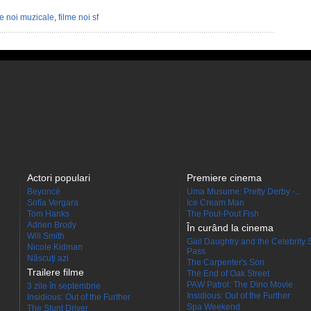
me noi muzicale
,
filme noi sf
Actori populari
Premiere cinema
Beyoncé
Uma Musume: Pretty Derby -...
Sofía Vergara
Ice Cream Man
Tom Hanks
The Pout-Pout Fish
Adrien Brody
În curând la cinema
Will Smith
Gail Daughtry and the Celebrity 
Nicole Kidman
Pass
Născuţi azi
The Carpenter's Son
Trailere filme
The End of Oak Street
PAW Patrol: The Dino Movie
3 zile în septembrie
Insidious: Out of the Further
Insidious: Out of the Further
Spa Weekend
The Stunt Driver