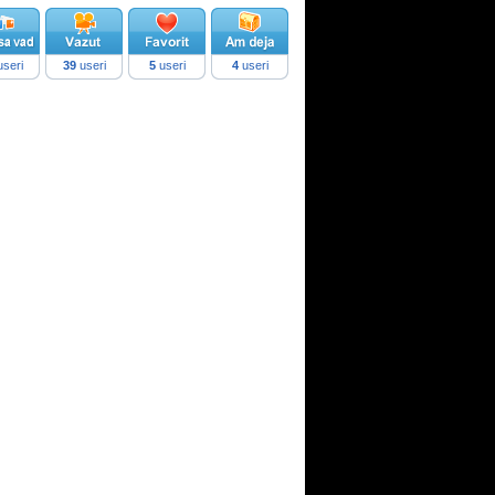
seri
39
useri
5
useri
4
useri