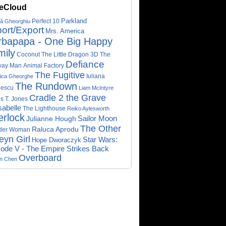
eCloud
Parkland
Perfect 10
că Gheorghiu
ort/Export
Mrs. America
rbapapa - One Big Happy
mily
Coconut The Little Dragon 3D
The
Defiance
way Man
Animal Factory
The Fugitive
Iuliana
ica Gheorghe
The Rundown
nescu
Liam McIntyre
Cradle 2 the Grave
s T. Jones
abelle
The Lighthouse
Reiko Aylesworth
erlock
Sailor Moon
Julianne Hough
The Other
Raluca Aprodu
der Woman
eyn Girl
Star Wars:
Hope Dworaczyk
ode V - The Empire Strikes Back
Overboard
on Chen