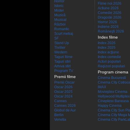
Horror
Filme noi 2026
Istoric
Actiune 2026
Mister
Comedie 2026
Muzică
Dragoste 2026
Muzical
Horror 2026
Război
Indiene 2026
Romantic
Româneşti 2026
Scurt metraj
Index filme
SF
Stand Up
Index 2026
Thriller
Index 2025
Western
Index acţiune
Taguri filme
Index comedie
Taguri stiri
Actori populari
Arhiva stiri
Regizori populari
Program TV
Program cinema
Premii filme
Cinema Bucuresti
Premii Oscar
Cinema City Cotroc
Oscar 2026
IMAX
Oscar 2025
Movieplex Cinema
Oscar 2024
Hollywood Multiplex
Cannes
Cineplexx Baneasa
Cannes 2026
Happy Cinema
Globul de Aur
Cinema City Sun Pl
Berlin
Cinema City Mega M
Venetia
Cinema City ParkLa