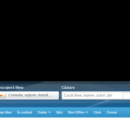
scoperă filme
Căutare
Comedie, acţiune, dramă, ...
mp liber
În curând
Trailer
Ştiri
Box Office
Club
Forum