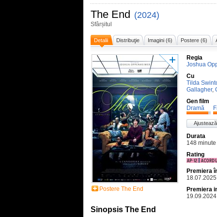
The End
(2024)
Sfârșitul
Detalii
Distribuţie
Imagini (6)
Postere (6)
Regia
Joshua Op
Cu
Tilda Swint
Gallagher
,
Gen film
Dramă
F
Ajustează
Durata
148 minute
Rating
Premiera 
18.07.2025
Postere The End
Premiera i
19.09.2024
Sinopsis The End