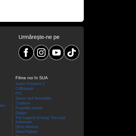
Urmăreşte-ne pe
Filme noi în SUA
Super Troopers 3
Cliffhanger
P31
Sense and Sensibility
Clayface
Sex
Forgotten Island
Digger
The Legend of Aang: The Last
Airbender
Other Mommy
Street Fighter