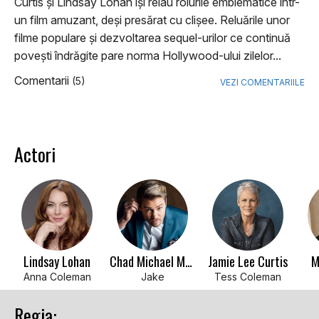
Curtis și Lindsay Lohan își reiau rolurile emblematice într-
un film amuzant, deși presărat cu clișee. Reluările unor
filme populare și dezvoltarea sequel-urilor ce continuă
povești îndrăgite pare norma Hollywood-ului zilelor...
Comentarii
(5)
VEZI COMENTARIILE
Actori
Lindsay Lohan
Chad Michael Murray
Jamie Lee Curtis
M
Anna Coleman
Jake
Tess Coleman
Regia: