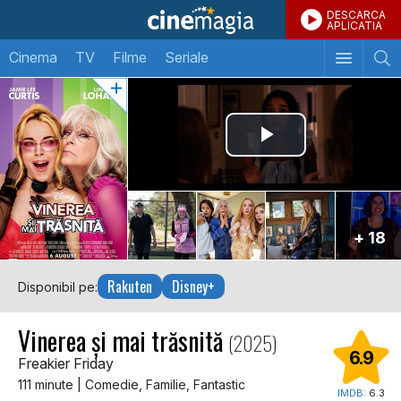
DESCARCA
APLICATIA
Cinema
TV
Filme
Seriale
+ 18
Rakuten
Disney+
Disponibil pe:
Vinerea și mai trăsnită
(2025)
6.9
Freakier Friday
111 minute | Comedie, Familie, Fantastic
IMDB:
6.3