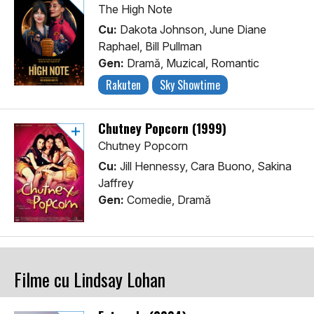
The High Note
Cu:
Dakota Johnson, June Diane
Raphael, Bill Pullman
Gen:
Dramă, Muzical, Romantic
Rakuten
Sky Showtime
Chutney Popcorn (1999)
Chutney Popcorn
Cu:
Jill Hennessy, Cara Buono, Sakina
Jaffrey
Gen:
Comedie, Dramă
Filme cu Lindsay Lohan