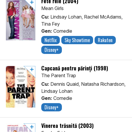
Fete rele (2004)
Mean Girls
Cu:
Lindsay Lohan, Rachel McAdams,
Tina Fey
Gen:
Comedie
Netflix
Sky Showtime
Rakuten
Disney+
Capcană pentru părinți (1998)
The Parent Trap
Cu:
Dennis Quaid, Natasha Richardson,
Lindsay Lohan
Gen:
Comedie
Disney+
Vinerea trăsnită (2003)