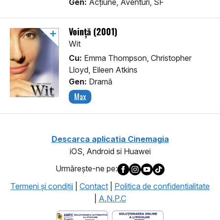
Gen:
Acţiune, Aventuri, SF
Voință (2001)
Wit
Cu:
Emma Thompson, Christopher
Lloyd, Eileen Atkins
Gen:
Dramă
Max
Descarca aplicatia Cinemagia
iOS, Android si Huawei
Urmăreşte-ne pe:
Termeni şi condiţii
|
Contact
|
Politica de confidentialitate
|
A.N.P.C