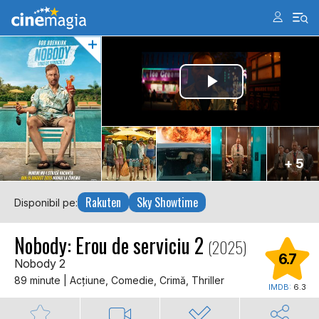
+ 5
Rakuten
Sky Showtime
Disponibil pe:
Nobody: Erou de serviciu 2
(2025)
6.7
Nobody 2
89 minute | Acţiune, Comedie, Crimă, Thriller
IMDB:
6.3