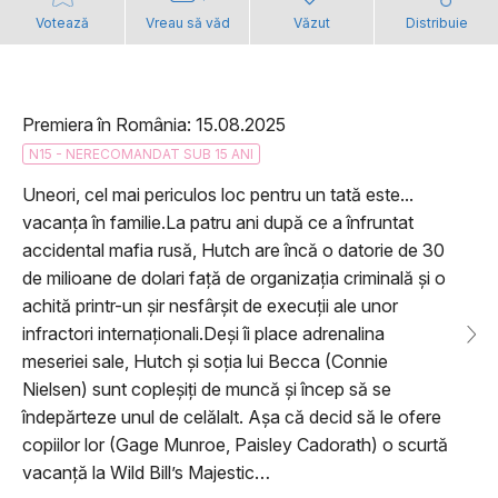
Votează
Vreau să văd
Văzut
Distribuie
Premiera în România: 15.08.2025
N15 - NERECOMANDAT SUB 15 ANI
Uneori, cel mai periculos loc pentru un tată este...
vacanța în familie.La patru ani după ce a înfruntat
accidental mafia rusă, Hutch are încă o datorie de 30
de milioane de dolari față de organizația criminală și o
achită printr-un șir nesfârșit de execuții ale unor
infractori internaționali.Deși îi place adrenalina
meseriei sale, Hutch și soția lui Becca (Connie
Nielsen) sunt copleșiți de muncă și încep să se
îndepărteze unul de celălalt. Așa că decid să le ofere
copiilor lor (Gage Munroe, Paisley Cadorath) o scurtă
vacanță la Wild Bill’s Majestic…