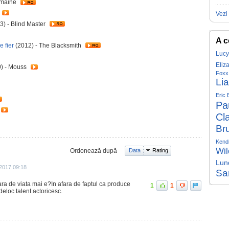
emaine
Vezi 
3) - Blind Master
A c
e fier
(2012) - The Blacksmith
Lucy
Eliz
) - Mouss
Foxx
Li
Eric
Pa
Cl
Bru
Kend
Wil
Ordonează după
Data
Rating
Lun
 2017 09:18
Sa
ara de viata mai e?In afara de faptul ca produce
1
1
deloc talent actoricesc.