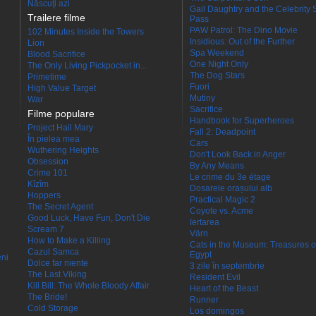
Născuţi azi
Gail Daughtry and the Celebrity 
Trailere filme
Pass
PAW Patrol: The Dino Movie
102 Minutes Inside the Towers
Insidious: Out of the Further
Lion
Spa Weekend
Blood Sacrifice
One Night Only
The Only Living Pickpocket in...
The Dog Stars
Primetime
Fuori
High Value Target
Mutiny
War
Sacrifice
Filme populare
Handbook for Superheroes
Project Hail Mary
Fall 2: Deadpoint
În pielea mea
Cars
Wuthering Heights
Don't Look Back in Anger
Obsession
By Any Means
Crime 101
Le crime du 3e étage
Kîzîm
Dosarele orașului alb
Hoppers
Practical Magic 2
The Secret Agent
Coyote vs. Acme
Good Luck, Have Fun, Don't Die
Iertarea
Scream 7
Värn
How to Make a Killing
Cats in the Museum: Treasures o
Cazul Samca
Egypt
eni
Dolce far niente
3 zile în septembrie
The Last Viking
Resident Evil
Kill Bill: The Whole Bloody Affair
Heart of the Beast
The Bride!
Runner
Cold Storage
Los domingos