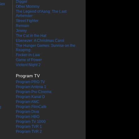
Digger
Sex
Other Mommy
The Legend of Aang: The Last
Airbender
Street Fighter
Remain
Jimmy
The Cat in the Hat
Ebenezer: A Christmas Carol
The Hunger Games: Sunrise on the
Reaping
Focker-in-Law
Game of Power
Violent Night 2
Program TV
Program PRO TV
Program Antena 1
Program Pro Cinema
Program Kanal D
Program AMC
Program FilmCafe
f
Program Diva
Program HBO
Program TV 1000
Program TVR 1
Program TVR 2