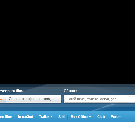
scoperă filme
Căutare
Comedie, acţiune, dramă, ...
mp liber
În curând
Trailer
Ştiri
Box Office
Club
Forum