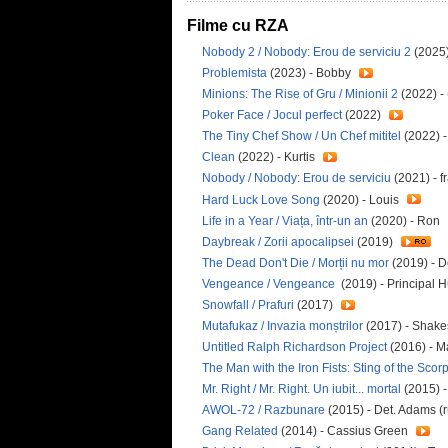
Filme cu RZA
Nobody 2 / Nobody: Erou de serviciu 2
(2025)
Problemista
(2023) - Bobby
Minions: The Rise of Gru / Minionii 2
(2022) -
Poker Face / Jocul perfect
(2022)
The Tiny Chef Show / Un Chef mititel
(2022) 
Clean
(2022) - Kurtis
Nobody / Nobody: Erou de serviciu
(2021) - f
Hard Luck Love Song
(2020) - Louis
Life in a Year / Viața, într-un an
(2020) - Ron
Daybreak / Zorii apocalipsei
(2019)
The Dead Don't Die / Morții nu mor
(2019) - 
Vengeance / Vengeance
(2019) - Principal 
Snowfall / Prafuri
(2017)
Mutafukaz / Invazia monștrilor
(2017) - Shake
Untitled Ralph Richardson Project
(2016) - 
The Man with the Iron Fists: Sting of the Scor
Mr. Right / Mr. Right. Un iubit... mortal
(2015) 
AWOL-72 / Razbunare
(2015) - Det. Adams (
Gang Related
(2014) - Cassius Green