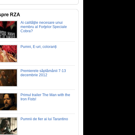
spre RZA
Ai calităţile necesare unui
membru al Forţelor Speciale
Cobra?
Pumni, E-uri, coloranți
Premierele săptămânii 7-13
decembrie 2012
Primul trailer The Man with the
Iron Fists!
Pumnii de fier ai lui Tarantino