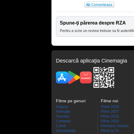
Spune-ţi părerea despre RZA
Pentru a scrie un review trebuie sa fii autentifi
Descarcă aplicaţia Cinemagia
Filme pe genuri
Filme noi
Acţiune
Filme 2028
Animaţie
Filme 2027
Aventuri
Filme 2026
Comedie
Filme 2025
Crimă
Premiere cinema
Documentar
Filme la TV