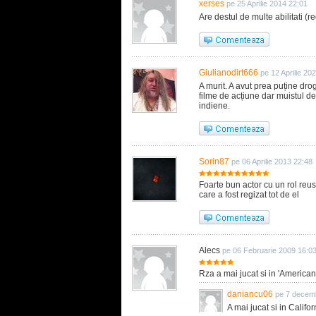
xerses
pe 25 Aprilie 2014 22:01
Are destul de multe abilitati (re
Giulianodirt666
pe 12 Aprilie 20
A murit. A avut prea puține drog
filme de acțiune dar muistul d
indiene.
Sorin87
pe 06 Aprilie 2013 22:48
Foarte bun actor cu un rol reusi
care a fost regizat tot de el
Alecs
pe 06 Februarie 2009 16:0
Rza a mai jucat si in 'American 
daniancu06
pe 7 decem
A mai jucat si in Califo