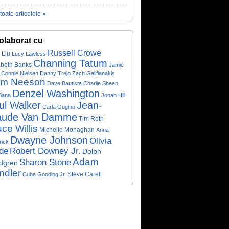
toate articolele »
olaborat cu
Russell Crowe
 Liu
Lucy Lawless
Channing Tatum
abeth Banks
Jamie
Connie Nielsen
Danny Trejo
Zach Galifianakis
am Neeson
Dave Bautista
Charlie Sheen
Denzel Washington
 Bana
Jonah Hill
ul Walker
Jean-
Carla Gugino
aude Van Damme
Tim Roth
ce Willis
Michelle Monaghan
Anna
Dwayne Johnson
Olivia
rick
de
Robert Downey Jr.
Dolph
Adam
Sharon Stone
dgren
ndler
Cuba Gooding Jr.
Steve Carell