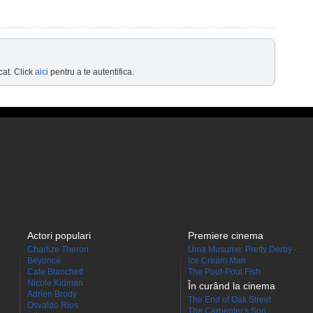
cat. Click
aici
pentru a te autentifica.
Actori populari
Premiere cinema
Charlize Theron
Uma Musume: Pretty Derby -...
Beyoncé
Ice Cream Man
Cate Blanchett
The Pout-Pout Fish
Nicole Kidman
În curând la cinema
Adrien Brody
The End of Oak Street
Osvaldo Ríos
The Carpenter's Son