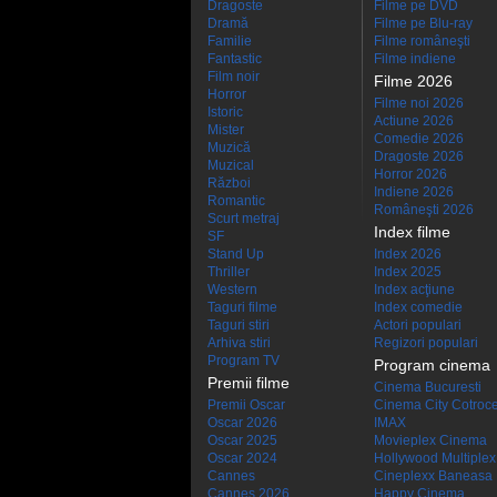
Dragoste
Filme pe DVD
Dramă
Filme pe Blu-ray
Familie
Filme româneşti
Fantastic
Filme indiene
Film noir
Filme 2026
Horror
Filme noi 2026
Istoric
Actiune 2026
Mister
Comedie 2026
Muzică
Dragoste 2026
Muzical
Horror 2026
Război
Indiene 2026
Romantic
Româneşti 2026
Scurt metraj
Index filme
SF
Stand Up
Index 2026
Thriller
Index 2025
Western
Index acţiune
Taguri filme
Index comedie
Taguri stiri
Actori populari
Arhiva stiri
Regizori populari
Program TV
Program cinema
Premii filme
Cinema Bucuresti
Premii Oscar
Cinema City Cotroc
Oscar 2026
IMAX
Oscar 2025
Movieplex Cinema
Oscar 2024
Hollywood Multiplex
Cannes
Cineplexx Baneasa
Cannes 2026
Happy Cinema