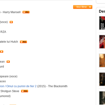
Vezi filme
De
 - Harry Mansell
 (voce)
- RZA
ratele lui Hutch
Dean
Hurd
speare (voce)
Maceo
pion / Omul cu pumni de fier 2
(2015) - The Blacksmith
- Shotgun Steve
rumored)