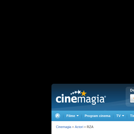
De
Filme
Program cinema
TV
Ti
Cinemagia
Actori
RZA
>
>