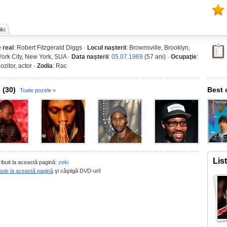
ki
 real
: Robert Fitzgerald Diggs ·
Locul naşterii
: Brownsville, Brooklyn,
ork City, New York, SUA ·
Data naşterii
:
05.07.1969
(57 ani) ·
Ocupaţie
:
zitor, actor ·
Zodia
: Rac
 (30)
Best 
Toate pozele »
Lis
ribuit la această pagină:
zeki
buie la această pagină
şi câştigă DVD-uri!