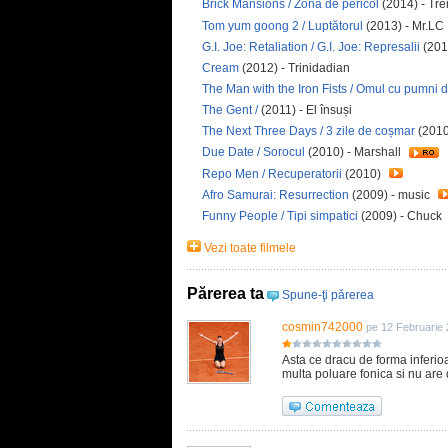
Brick Mansions / Zonă de pericol
(2014) - Tr
Tom yum goong 2 / Luptătorul
(2013) - Mr.LC
G.I. Joe: Retaliation / G.I. Joe: Represalii
(201
Cream
(2012) - Trinidadian
The Man with the Iron Fists / Omul cu pumni d
The Gent /
(2011) - El însuși
The Next Three Days / 3 zile de coșmar
(2010
Due Date / Sorocul
(2010) - Marshall
Repo Men / Recuperatorii
(2010)
Afro Samurai: Resurrection
(2009) - music
Funny People / Tipi simpatici
(2009) - Chuck
Vezi toate filmele
Părerea ta
Spune-ţi părerea
cosmin742000
pe 12 Februarie
Asta ce dracu de forma inferio
multa poluare fonica si nu are 