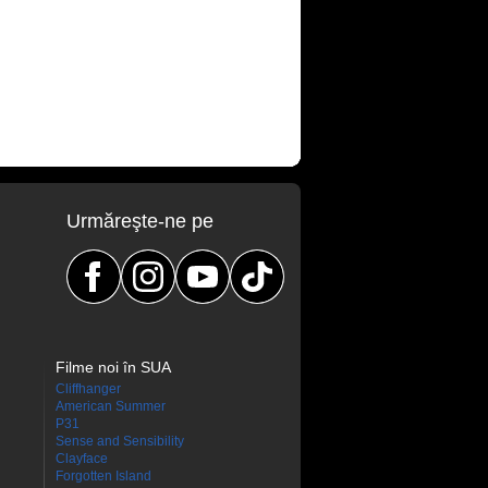
Urmăreşte-ne pe
Filme noi în SUA
Cliffhanger
American Summer
P31
Sense and Sensibility
Clayface
Forgotten Island