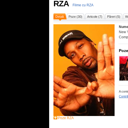
RZA
Filme cu RZA
Detalii
Poze (30)
Articole (7)
Păreri (5)
Wi
Nume
New Y
Compo
Poze
A cont
Contri
Poze RZA