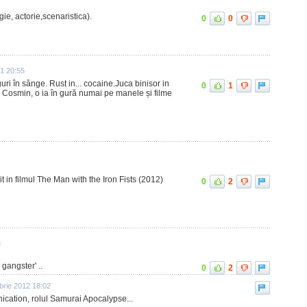
gie, actorie,scenaristica).
0
0
21 20:55
uri în sânge. Rust in... cocaine.Juca binisor in
0
1
e Cosmin, o ia în gură numai pe manele și filme
t in filmul The Man with the Iron Fists (2012)
0
2
3
gangster' ..
0
2
brie 2012 18:02
rnication, rolul Samurai Apocalypse...