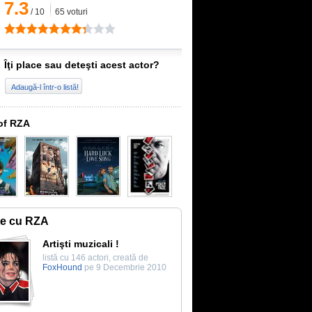
7.3
/
10
65
voturi
Îţi place sau deteşti acest actor?
Adaugă-l într-o listă!
of RZA
te cu RZA
Artişti muzicali !
listă cu 146 actori, creată de
FoxHound
pe 9 Decembrie 2010