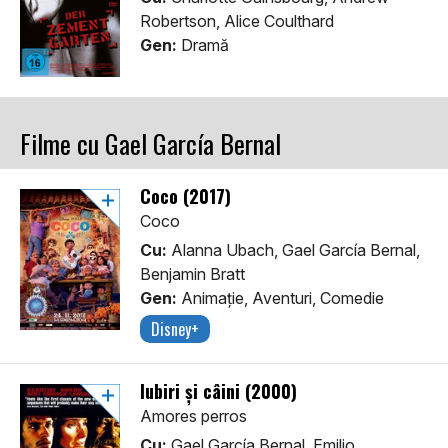
Robertson, Alice Coulthard
Gen:
Dramă
Filme cu Gael García Bernal
Coco (2017)
Coco
Cu:
Alanna Ubach, Gael García Bernal,
Benjamin Bratt
Gen:
Animaţie, Aventuri, Comedie
Disney+
Iubiri și câini (2000)
Amores perros
Cu:
Gael García Bernal, Emilio