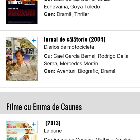
Echevarría, Goya Toledo
Gen:
Dramă, Thriller
Jurnal de călătorie (2004)
Diarios de motocicleta
Cu:
Gael García Bernal, Rodrigo De la
Serna, Mercedes Morán
Gen:
Aventuri, Biografic, Dramă
Filme cu Emma de Caunes
(2013)
La dune
Cu:
Emma de Caunes, Mathieu Amalric,