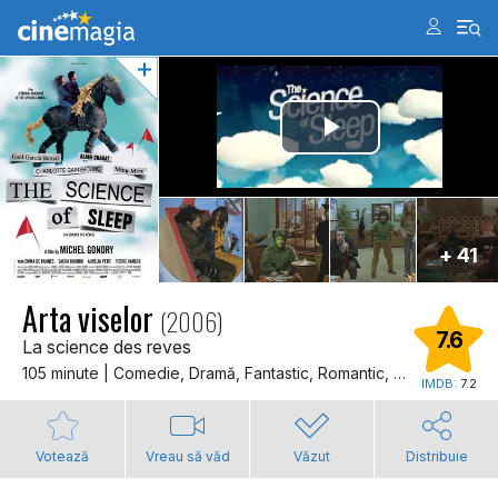
+ 41
Arta viselor
(2006)
7.6
La science des reves
105 minute | Comedie, Dramă, Fantastic, Romantic, Dragoste
IMDB:
7.2
Votează
Vreau să văd
Văzut
Distribuie