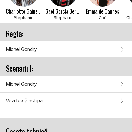
Charlotte Gainsbourg
Gael García Bernal
Emma de Caunes
Stéphanie
Stephane
Zoé
Ch
Regia:
Michel Gondry
Scenariul:
Michel Gondry
Vezi toată echipa
Caseta tehnică