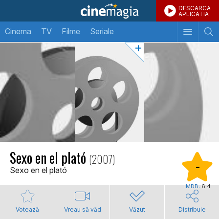
DESCARCA
APLICATIA
Cinema
TV
Filme
Seriale
Sexo en el plató
(2007)
-
Sexo en el plató
IMDB:
6.4
Votează
Vreau să văd
Văzut
Distribuie