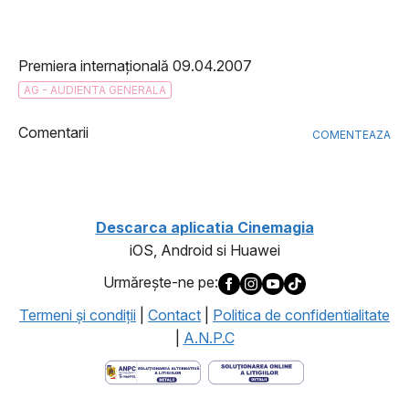
Premiera internațională 09.04.2007
AG - AUDIENTA GENERALA
Comentarii
COMENTEAZA
Descarca aplicatia Cinemagia
iOS, Android si Huawei
Urmăreşte-ne pe:
Termeni şi condiţii
|
Contact
|
Politica de confidentialitate
|
A.N.P.C